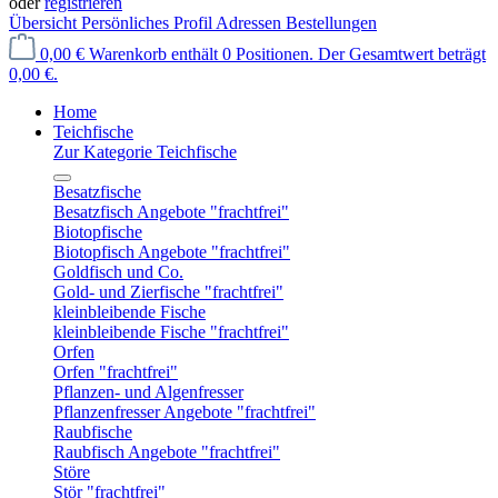
oder
registrieren
Übersicht
Persönliches Profil
Adressen
Bestellungen
0,00 €
Warenkorb enthält 0 Positionen. Der Gesamtwert beträgt
0,00 €.
Home
Teichfische
Zur Kategorie Teichfische
Besatzfische
Besatzfisch Angebote "frachtfrei"
Biotopfische
Biotopfisch Angebote "frachtfrei"
Goldfisch und Co.
Gold- und Zierfische "frachtfrei"
kleinbleibende Fische
kleinbleibende Fische "frachtfrei"
Orfen
Orfen "frachtfrei"
Pflanzen- und Algenfresser
Pflanzenfresser Angebote "frachtfrei"
Raubfische
Raubfisch Angebote "frachtfrei"
Störe
Stör "frachtfrei"