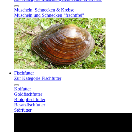
Muscheln, Schnecken & Krebse
Muscheln und Schnecken "frachtfrei"
Fischfutter
Zur Kategorie Fischfutter
Koifutter
Goldfischfutter
Biotopfischfutter
Besatzfischfutter
Störfutter