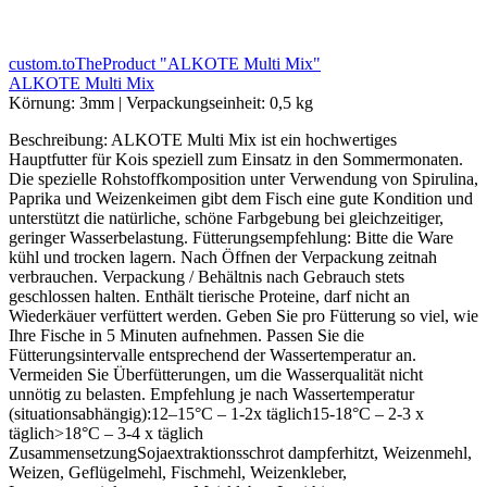
custom.toTheProduct "ALKOTE Multi Mix"
ALKOTE Multi Mix
Körnung:
3mm
|
Verpackungseinheit:
0,5 kg
Beschreibung: ALKOTE Multi Mix ist ein hochwertiges
Hauptfutter für Kois speziell zum Einsatz in den Sommermonaten.
Die spezielle Rohstoffkomposition unter Verwendung von Spirulina,
Paprika und Weizenkeimen gibt dem Fisch eine gute Kondition und
unterstützt die natürliche, schöne Farbgebung bei gleichzeitiger,
geringer Wasserbelastung. Fütterungsempfehlung: Bitte die Ware
kühl und trocken lagern. Nach Öffnen der Verpackung zeitnah
verbrauchen. Verpackung / Behältnis nach Gebrauch stets
geschlossen halten. Enthält tierische Proteine, darf nicht an
Wiederkäuer verfüttert werden. Geben Sie pro Fütterung so viel, wie
Ihre Fische in 5 Minuten aufnehmen. Passen Sie die
Fütterungsintervalle entsprechend der Wassertemperatur an.
Vermeiden Sie Überfütterungen, um die Wasserqualität nicht
unnötig zu belasten. Empfehlung je nach Wassertemperatur
(situationsabhängig):12–15°C – 1-2x täglich15-18°C – 2-3 x
täglich>18°C – 3-4 x täglich
ZusammensetzungSojaextraktionsschrot dampferhitzt, Weizenmehl,
Weizen, Geflügelmehl, Fischmehl, Weizenkleber,