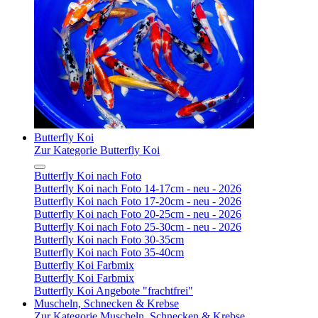
Butterfly Koi
Zur Kategorie Butterfly Koi
Butterfly Koi nach Foto
Butterfly Koi nach Foto 14-17cm - neu - 2026
Butterfly Koi nach Foto 17-20cm - neu - 2026
Butterfly Koi nach Foto 20-25cm - neu - 2026
Butterfly Koi nach Foto 25-30cm - neu - 2026
Butterfly Koi nach Foto 30-35cm
Butterfly Koi nach Foto 35-40cm
Butterfly Koi Farbmix
Butterfly Koi Farbmix
Butterfly Koi Angebote "frachtfrei"
Muscheln, Schnecken & Krebse
Zur Kategorie Muscheln, Schnecken & Krebse