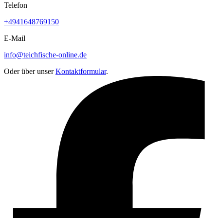
Telefon
+4941648769150
E-Mail
info@teichfische-online.de
Oder über unser
Kontaktformular
.