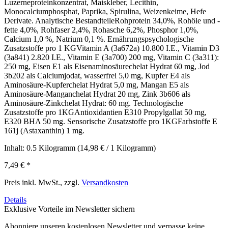
Luzerneproteinkonzentrat, Maiskleber, Lecithin,
Monocalciumphosphat, Paprika, Spirulina, Weizenkeime, Hefe
Derivate. Analytische BestandteileRohprotein 34,0%, Rohöle und -
fette 4,0%, Rohfaser 2,4%, Rohasche 6,2%, Phosphor 1,0%,
Calcium 1,0 %, Natrium 0,1 %. Ernährungspsychologische
Zusatzstoffe pro 1 KGVitamin A (3a672a) 10.800 I.E., Vitamin D3
(3a841) 2.820 I.E., Vitamin E (3a700) 200 mg, Vitamin C (3a311):
250 mg, Eisen E1 als Eisenaminosäurechelat Hydrat 60 mg, Jod
3b202 als Calciumjodat, wasserfrei 5,0 mg, Kupfer E4 als
Aminosäure-Kupferchelat Hydrat 5,0 mg, Mangan E5 als
Aminosäure-Manganchelat Hydrat 20 mg, Zink 3b606 als
Aminosäure-Zinkchelat Hydrat: 60 mg. Technologische
Zusatzstoffe pro 1KGAntioxidantien E310 Propylgallat 50 mg,
E320 BHA 50 mg. Sensorische Zusatzstoffe pro 1KGFarbstoffe E
161j (Astaxanthin) 1 mg.
Inhalt:
0.5 Kilogramm
(14,98 € / 1 Kilogramm)
7,49 €
*
Preis inkl. MwSt., zzgl.
Versandkosten
Details
Exklusive Vorteile im Newsletter sichern
Abonniere unseren kostenlosen Newsletter und verpasse keine