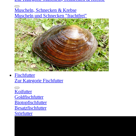
Muscheln, Schnecken & Krebse
Muscheln und Schnecken "frachtfrei"
Fischfutter
Zur Kategorie Fischfutter
Koifutter
Goldfischfutter
Biotopfischfutter
Besatzfischfutter
Störfutter