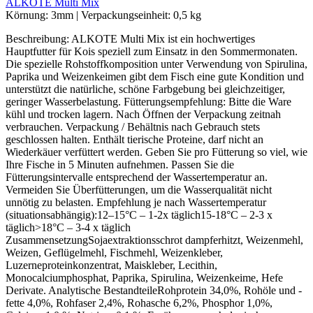
ALKOTE Multi Mix
Körnung:
3mm
|
Verpackungseinheit:
0,5 kg
Beschreibung: ALKOTE Multi Mix ist ein hochwertiges
Hauptfutter für Kois speziell zum Einsatz in den Sommermonaten.
Die spezielle Rohstoffkomposition unter Verwendung von Spirulina,
Paprika und Weizenkeimen gibt dem Fisch eine gute Kondition und
unterstützt die natürliche, schöne Farbgebung bei gleichzeitiger,
geringer Wasserbelastung. Fütterungsempfehlung: Bitte die Ware
kühl und trocken lagern. Nach Öffnen der Verpackung zeitnah
verbrauchen. Verpackung / Behältnis nach Gebrauch stets
geschlossen halten. Enthält tierische Proteine, darf nicht an
Wiederkäuer verfüttert werden. Geben Sie pro Fütterung so viel, wie
Ihre Fische in 5 Minuten aufnehmen. Passen Sie die
Fütterungsintervalle entsprechend der Wassertemperatur an.
Vermeiden Sie Überfütterungen, um die Wasserqualität nicht
unnötig zu belasten. Empfehlung je nach Wassertemperatur
(situationsabhängig):12–15°C – 1-2x täglich15-18°C – 2-3 x
täglich>18°C – 3-4 x täglich
ZusammensetzungSojaextraktionsschrot dampferhitzt, Weizenmehl,
Weizen, Geflügelmehl, Fischmehl, Weizenkleber,
Luzerneproteinkonzentrat, Maiskleber, Lecithin,
Monocalciumphosphat, Paprika, Spirulina, Weizenkeime, Hefe
Derivate. Analytische BestandteileRohprotein 34,0%, Rohöle und -
fette 4,0%, Rohfaser 2,4%, Rohasche 6,2%, Phosphor 1,0%,