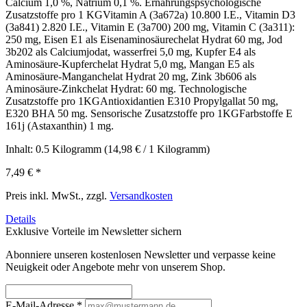
Calcium 1,0 %, Natrium 0,1 %. Ernährungspsychologische
Zusatzstoffe pro 1 KGVitamin A (3a672a) 10.800 I.E., Vitamin D3
(3a841) 2.820 I.E., Vitamin E (3a700) 200 mg, Vitamin C (3a311):
250 mg, Eisen E1 als Eisenaminosäurechelat Hydrat 60 mg, Jod
3b202 als Calciumjodat, wasserfrei 5,0 mg, Kupfer E4 als
Aminosäure-Kupferchelat Hydrat 5,0 mg, Mangan E5 als
Aminosäure-Manganchelat Hydrat 20 mg, Zink 3b606 als
Aminosäure-Zinkchelat Hydrat: 60 mg. Technologische
Zusatzstoffe pro 1KGAntioxidantien E310 Propylgallat 50 mg,
E320 BHA 50 mg. Sensorische Zusatzstoffe pro 1KGFarbstoffe E
161j (Astaxanthin) 1 mg.
Inhalt:
0.5 Kilogramm
(14,98 € / 1 Kilogramm)
7,49 €
*
Preis inkl. MwSt., zzgl.
Versandkosten
Details
Exklusive Vorteile im Newsletter sichern
Abonniere unseren kostenlosen Newsletter und verpasse keine
Neuigkeit oder Angebote mehr von unserem Shop.
E-Mail-Adresse
*