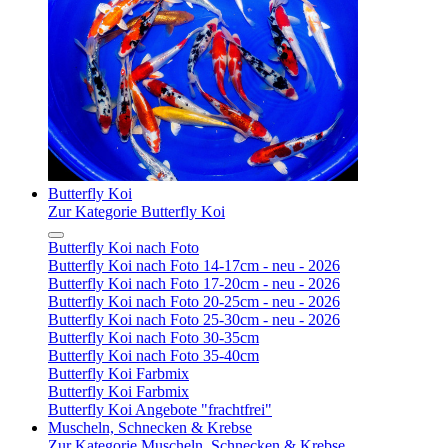
Butterfly Koi
Zur Kategorie Butterfly Koi
Butterfly Koi nach Foto
Butterfly Koi nach Foto 14-17cm - neu - 2026
Butterfly Koi nach Foto 17-20cm - neu - 2026
Butterfly Koi nach Foto 20-25cm - neu - 2026
Butterfly Koi nach Foto 25-30cm - neu - 2026
Butterfly Koi nach Foto 30-35cm
Butterfly Koi nach Foto 35-40cm
Butterfly Koi Farbmix
Butterfly Koi Farbmix
Butterfly Koi Angebote "frachtfrei"
Muscheln, Schnecken & Krebse
Zur Kategorie Muscheln, Schnecken & Krebse