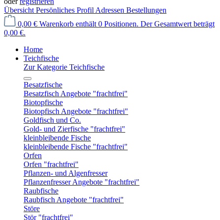
oder
registrieren
Übersicht
Persönliches Profil
Adressen
Bestellungen
0,00 €
Warenkorb enthält 0 Positionen. Der Gesamtwert beträgt
0,00 €.
Home
Teichfische
Zur Kategorie Teichfische
Besatzfische
Besatzfisch Angebote "frachtfrei"
Biotopfische
Biotopfisch Angebote "frachtfrei"
Goldfisch und Co.
Gold- und Zierfische "frachtfrei"
kleinbleibende Fische
kleinbleibende Fische "frachtfrei"
Orfen
Orfen "frachtfrei"
Pflanzen- und Algenfresser
Pflanzenfresser Angebote "frachtfrei"
Raubfische
Raubfisch Angebote "frachtfrei"
Störe
Stör "frachtfrei"