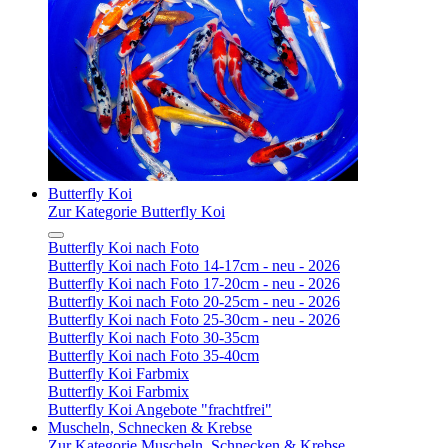
Butterfly Koi
Zur Kategorie Butterfly Koi
Butterfly Koi nach Foto
Butterfly Koi nach Foto 14-17cm - neu - 2026
Butterfly Koi nach Foto 17-20cm - neu - 2026
Butterfly Koi nach Foto 20-25cm - neu - 2026
Butterfly Koi nach Foto 25-30cm - neu - 2026
Butterfly Koi nach Foto 30-35cm
Butterfly Koi nach Foto 35-40cm
Butterfly Koi Farbmix
Butterfly Koi Farbmix
Butterfly Koi Angebote "frachtfrei"
Muscheln, Schnecken & Krebse
Zur Kategorie Muscheln, Schnecken & Krebse