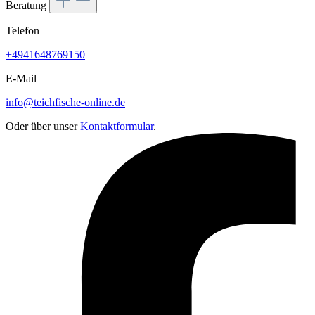
Beratung
Telefon
+4941648769150
E-Mail
info@teichfische-online.de
Oder über unser
Kontaktformular
.