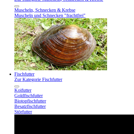
Muscheln, Schnecken & Krebse
Muscheln und Schnecken "frachtfrei"
Fischfutter
Zur Kategorie Fischfutter
Koifutter
Goldfischfutter
Biotopfischfutter
Besatzfischfutter
Störfutter