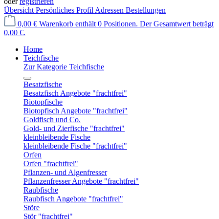
oder
registrieren
Übersicht
Persönliches Profil
Adressen
Bestellungen
0,00 €
Warenkorb enthält 0 Positionen. Der Gesamtwert beträgt
0,00 €.
Home
Teichfische
Zur Kategorie Teichfische
Besatzfische
Besatzfisch Angebote "frachtfrei"
Biotopfische
Biotopfisch Angebote "frachtfrei"
Goldfisch und Co.
Gold- und Zierfische "frachtfrei"
kleinbleibende Fische
kleinbleibende Fische "frachtfrei"
Orfen
Orfen "frachtfrei"
Pflanzen- und Algenfresser
Pflanzenfresser Angebote "frachtfrei"
Raubfische
Raubfisch Angebote "frachtfrei"
Störe
Stör "frachtfrei"