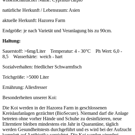
natürliche Herkunft / Lebensraum: Asien
aktuelle Herkunft: Hazorea Farm
Endgröße: je nach Varietät und Veranlagung bis zu 90cm.
Haltung:
Sauerstoff: >6mg/Liter Temperatur: 4 - 30°C Ph Wert: 6,0 -
8,5 Wasserhärte: weich - hart
Sozialverhalten: friedlicher Schwarmfisch
Teichgröße: >5000 Liter
Ernährung: Allesfresser
Besonderheiten unserer Koi:
Die Koi werden in der Hazorea Farm in geschlossenen
Kreislaufanlagen gezüchtet (BioSecure). Niemand darf die Anlage
betreten ohne vorher Hände und Schuhe zu desinfizieren, neue
Elterntiere bleiben mindestens ein Jahr in Quarantäne, täglich
werden Gesundheitstests durchgeführt und es wird bei der Aufzucht
komplett auf Antibiotika verzichtet. Die Koi werden virenfrei