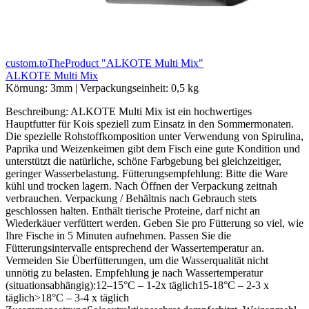
custom.toTheProduct "ALKOTE Multi Mix"
ALKOTE Multi Mix
Körnung:
3mm
|
Verpackungseinheit:
0,5 kg
Beschreibung: ALKOTE Multi Mix ist ein hochwertiges
Hauptfutter für Kois speziell zum Einsatz in den Sommermonaten.
Die spezielle Rohstoffkomposition unter Verwendung von Spirulina,
Paprika und Weizenkeimen gibt dem Fisch eine gute Kondition und
unterstützt die natürliche, schöne Farbgebung bei gleichzeitiger,
geringer Wasserbelastung. Fütterungsempfehlung: Bitte die Ware
kühl und trocken lagern. Nach Öffnen der Verpackung zeitnah
verbrauchen. Verpackung / Behältnis nach Gebrauch stets
geschlossen halten. Enthält tierische Proteine, darf nicht an
Wiederkäuer verfüttert werden. Geben Sie pro Fütterung so viel, wie
Ihre Fische in 5 Minuten aufnehmen. Passen Sie die
Fütterungsintervalle entsprechend der Wassertemperatur an.
Vermeiden Sie Überfütterungen, um die Wasserqualität nicht
unnötig zu belasten. Empfehlung je nach Wassertemperatur
(situationsabhängig):12–15°C – 1-2x täglich15-18°C – 2-3 x
täglich>18°C – 3-4 x täglich