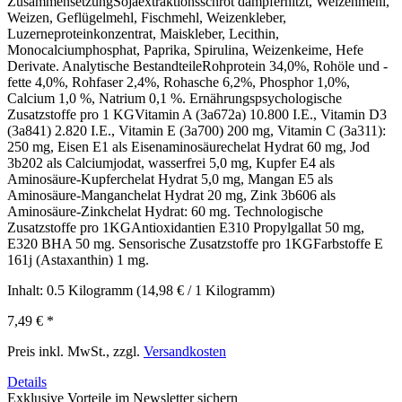
ZusammensetzungSojaextraktionsschrot dampferhitzt, Weizenmehl,
Weizen, Geflügelmehl, Fischmehl, Weizenkleber,
Luzerneproteinkonzentrat, Maiskleber, Lecithin,
Monocalciumphosphat, Paprika, Spirulina, Weizenkeime, Hefe
Derivate. Analytische BestandteileRohprotein 34,0%, Rohöle und -
fette 4,0%, Rohfaser 2,4%, Rohasche 6,2%, Phosphor 1,0%,
Calcium 1,0 %, Natrium 0,1 %. Ernährungspsychologische
Zusatzstoffe pro 1 KGVitamin A (3a672a) 10.800 I.E., Vitamin D3
(3a841) 2.820 I.E., Vitamin E (3a700) 200 mg, Vitamin C (3a311):
250 mg, Eisen E1 als Eisenaminosäurechelat Hydrat 60 mg, Jod
3b202 als Calciumjodat, wasserfrei 5,0 mg, Kupfer E4 als
Aminosäure-Kupferchelat Hydrat 5,0 mg, Mangan E5 als
Aminosäure-Manganchelat Hydrat 20 mg, Zink 3b606 als
Aminosäure-Zinkchelat Hydrat: 60 mg. Technologische
Zusatzstoffe pro 1KGAntioxidantien E310 Propylgallat 50 mg,
E320 BHA 50 mg. Sensorische Zusatzstoffe pro 1KGFarbstoffe E
161j (Astaxanthin) 1 mg.
Inhalt:
0.5 Kilogramm
(14,98 € / 1 Kilogramm)
7,49 €
*
Preis inkl. MwSt., zzgl.
Versandkosten
Details
Exklusive Vorteile im Newsletter sichern