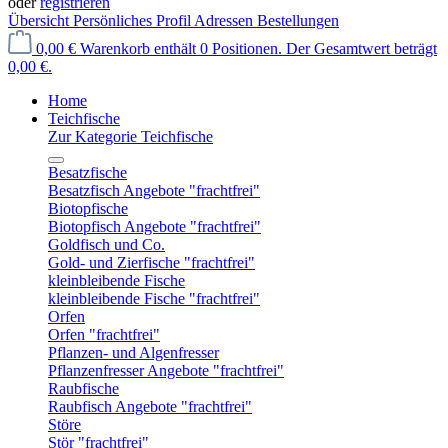
oder
registrieren
Übersicht
Persönliches Profil
Adressen
Bestellungen
0,00 €
Warenkorb enthält 0 Positionen. Der Gesamtwert beträgt
0,00 €.
Home
Teichfische
Zur Kategorie Teichfische
Besatzfische
Besatzfisch Angebote "frachtfrei"
Biotopfische
Biotopfisch Angebote "frachtfrei"
Goldfisch und Co.
Gold- und Zierfische "frachtfrei"
kleinbleibende Fische
kleinbleibende Fische "frachtfrei"
Orfen
Orfen "frachtfrei"
Pflanzen- und Algenfresser
Pflanzenfresser Angebote "frachtfrei"
Raubfische
Raubfisch Angebote "frachtfrei"
Störe
Stör "frachtfrei"