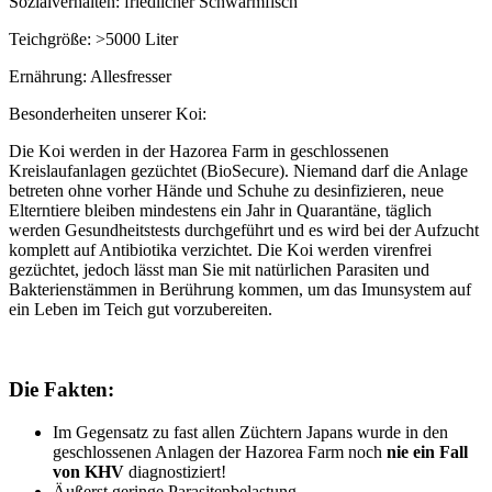
Sozialverhalten: friedlicher Schwarmfisch
Teichgröße: >5000 Liter
Ernährung: Allesfresser
Besonderheiten unserer Koi:
Die Koi werden in der Hazorea Farm in geschlossenen
Kreislaufanlagen gezüchtet (BioSecure). Niemand darf die Anlage
betreten ohne vorher Hände und Schuhe zu desinfizieren, neue
Elterntiere bleiben mindestens ein Jahr in Quarantäne, täglich
werden Gesundheitstests durchgeführt und es wird bei der Aufzucht
komplett auf Antibiotika verzichtet. Die Koi werden virenfrei
gezüchtet, jedoch lässt man Sie mit natürlichen Parasiten und
Bakterienstämmen in Berührung kommen, um das Imunsystem auf
ein Leben im Teich gut vorzubereiten.
Die Fakten:
Im Gegensatz zu fast allen Züchtern Japans wurde in den
geschlossenen Anlagen der Hazorea Farm noch
nie ein Fall
von KHV
diagnostiziert!
Äußerst geringe Parasitenbelastung.