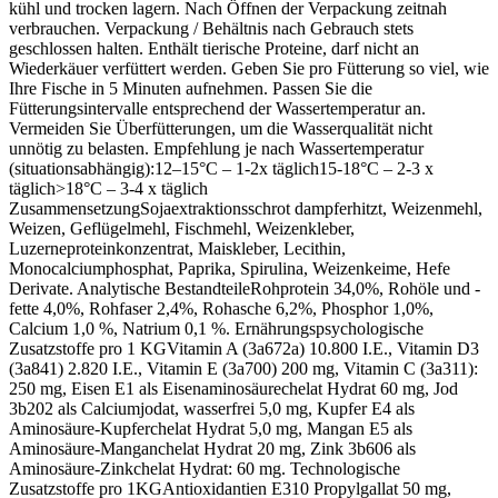
kühl und trocken lagern. Nach Öffnen der Verpackung zeitnah
verbrauchen. Verpackung / Behältnis nach Gebrauch stets
geschlossen halten. Enthält tierische Proteine, darf nicht an
Wiederkäuer verfüttert werden. Geben Sie pro Fütterung so viel, wie
Ihre Fische in 5 Minuten aufnehmen. Passen Sie die
Fütterungsintervalle entsprechend der Wassertemperatur an.
Vermeiden Sie Überfütterungen, um die Wasserqualität nicht
unnötig zu belasten. Empfehlung je nach Wassertemperatur
(situationsabhängig):12–15°C – 1-2x täglich15-18°C – 2-3 x
täglich>18°C – 3-4 x täglich
ZusammensetzungSojaextraktionsschrot dampferhitzt, Weizenmehl,
Weizen, Geflügelmehl, Fischmehl, Weizenkleber,
Luzerneproteinkonzentrat, Maiskleber, Lecithin,
Monocalciumphosphat, Paprika, Spirulina, Weizenkeime, Hefe
Derivate. Analytische BestandteileRohprotein 34,0%, Rohöle und -
fette 4,0%, Rohfaser 2,4%, Rohasche 6,2%, Phosphor 1,0%,
Calcium 1,0 %, Natrium 0,1 %. Ernährungspsychologische
Zusatzstoffe pro 1 KGVitamin A (3a672a) 10.800 I.E., Vitamin D3
(3a841) 2.820 I.E., Vitamin E (3a700) 200 mg, Vitamin C (3a311):
250 mg, Eisen E1 als Eisenaminosäurechelat Hydrat 60 mg, Jod
3b202 als Calciumjodat, wasserfrei 5,0 mg, Kupfer E4 als
Aminosäure-Kupferchelat Hydrat 5,0 mg, Mangan E5 als
Aminosäure-Manganchelat Hydrat 20 mg, Zink 3b606 als
Aminosäure-Zinkchelat Hydrat: 60 mg. Technologische
Zusatzstoffe pro 1KGAntioxidantien E310 Propylgallat 50 mg,