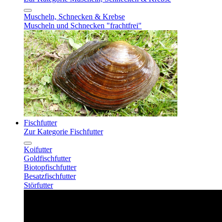
Muscheln, Schnecken & Krebse
Muscheln und Schnecken "frachtfrei"
Fischfutter
Zur Kategorie Fischfutter
Koifutter
Goldfischfutter
Biotopfischfutter
Besatzfischfutter
Störfutter