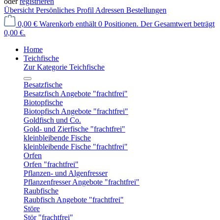
oder
registrieren
Übersicht
Persönliches Profil
Adressen
Bestellungen
0,00 €
Warenkorb enthält 0 Positionen. Der Gesamtwert beträgt
0,00 €.
Home
Teichfische
Zur Kategorie Teichfische
Besatzfische
Besatzfisch Angebote "frachtfrei"
Biotopfische
Biotopfisch Angebote "frachtfrei"
Goldfisch und Co.
Gold- und Zierfische "frachtfrei"
kleinbleibende Fische
kleinbleibende Fische "frachtfrei"
Orfen
Orfen "frachtfrei"
Pflanzen- und Algenfresser
Pflanzenfresser Angebote "frachtfrei"
Raubfische
Raubfisch Angebote "frachtfrei"
Störe
Stör "frachtfrei"