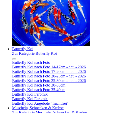
Butterfly Koi
Zur Kategorie Butterfly Koi
Butterfly Koi nach Foto
Butterfly Koi nach Foto 14-17cm - neu - 2026
Butterfly Koi nach Foto 17-20cm - neu - 2026
Butterfly Koi nach Foto 20-25cm - neu - 2026
Butterfly Koi nach Foto 25-30cm - neu - 2026
Butterfly Koi nach Foto 30-35cm
Butterfly Koi nach Foto 35-40cm
Butterfly Koi Farbmix
Butterfly Koi Farbmix
Butterfly Koi Angebote "frachtfrei"
Muscheln, Schnecken & Krebse
Zur Kategorie Muscheln, Schnecken & Krebse