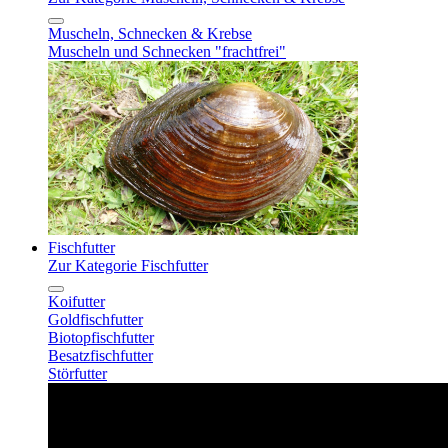
Muscheln, Schnecken & Krebse
Muscheln und Schnecken "frachtfrei"
Fischfutter
Zur Kategorie Fischfutter
Koifutter
Goldfischfutter
Biotopfischfutter
Besatzfischfutter
Störfutter