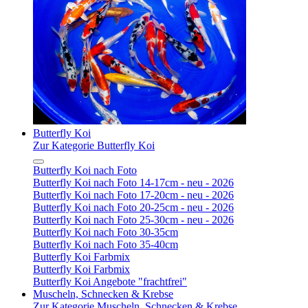
Butterfly Koi
Zur Kategorie Butterfly Koi
Butterfly Koi nach Foto
Butterfly Koi nach Foto 14-17cm - neu - 2026
Butterfly Koi nach Foto 17-20cm - neu - 2026
Butterfly Koi nach Foto 20-25cm - neu - 2026
Butterfly Koi nach Foto 25-30cm - neu - 2026
Butterfly Koi nach Foto 30-35cm
Butterfly Koi nach Foto 35-40cm
Butterfly Koi Farbmix
Butterfly Koi Farbmix
Butterfly Koi Angebote "frachtfrei"
Muscheln, Schnecken & Krebse
Zur Kategorie Muscheln, Schnecken & Krebse