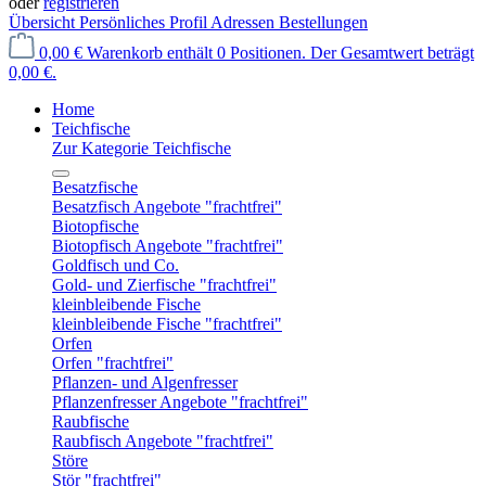
oder
registrieren
Übersicht
Persönliches Profil
Adressen
Bestellungen
0,00 €
Warenkorb enthält 0 Positionen. Der Gesamtwert beträgt
0,00 €.
Home
Teichfische
Zur Kategorie Teichfische
Besatzfische
Besatzfisch Angebote "frachtfrei"
Biotopfische
Biotopfisch Angebote "frachtfrei"
Goldfisch und Co.
Gold- und Zierfische "frachtfrei"
kleinbleibende Fische
kleinbleibende Fische "frachtfrei"
Orfen
Orfen "frachtfrei"
Pflanzen- und Algenfresser
Pflanzenfresser Angebote "frachtfrei"
Raubfische
Raubfisch Angebote "frachtfrei"
Störe
Stör "frachtfrei"