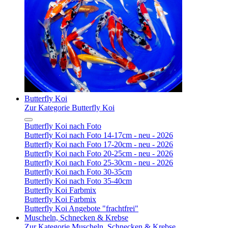
Butterfly Koi
Zur Kategorie Butterfly Koi
Butterfly Koi nach Foto
Butterfly Koi nach Foto 14-17cm - neu - 2026
Butterfly Koi nach Foto 17-20cm - neu - 2026
Butterfly Koi nach Foto 20-25cm - neu - 2026
Butterfly Koi nach Foto 25-30cm - neu - 2026
Butterfly Koi nach Foto 30-35cm
Butterfly Koi nach Foto 35-40cm
Butterfly Koi Farbmix
Butterfly Koi Farbmix
Butterfly Koi Angebote "frachtfrei"
Muscheln, Schnecken & Krebse
Zur Kategorie Muscheln, Schnecken & Krebse