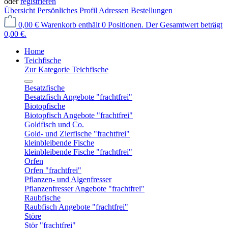
oder
registrieren
Übersicht
Persönliches Profil
Adressen
Bestellungen
0,00 €
Warenkorb enthält 0 Positionen. Der Gesamtwert beträgt
0,00 €.
Home
Teichfische
Zur Kategorie Teichfische
Besatzfische
Besatzfisch Angebote "frachtfrei"
Biotopfische
Biotopfisch Angebote "frachtfrei"
Goldfisch und Co.
Gold- und Zierfische "frachtfrei"
kleinbleibende Fische
kleinbleibende Fische "frachtfrei"
Orfen
Orfen "frachtfrei"
Pflanzen- und Algenfresser
Pflanzenfresser Angebote "frachtfrei"
Raubfische
Raubfisch Angebote "frachtfrei"
Störe
Stör "frachtfrei"