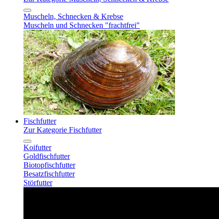
Muscheln, Schnecken & Krebse
Muscheln und Schnecken "frachtfrei"
Fischfutter
Zur Kategorie Fischfutter
Koifutter
Goldfischfutter
Biotopfischfutter
Besatzfischfutter
Störfutter