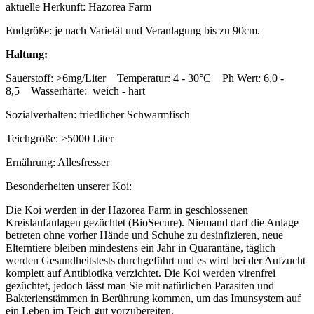
aktuelle Herkunft: Hazorea Farm
Endgröße: je nach Varietät und Veranlagung bis zu 90cm.
Haltung:
Sauerstoff: >6mg/Liter Temperatur: 4 - 30°C Ph Wert: 6,0 -
8,5 Wasserhärte: weich - hart
Sozialverhalten: friedlicher Schwarmfisch
Teichgröße: >5000 Liter
Ernährung: Allesfresser
Besonderheiten unserer Koi:
Die Koi werden in der Hazorea Farm in geschlossenen
Kreislaufanlagen gezüchtet (BioSecure). Niemand darf die Anlage
betreten ohne vorher Hände und Schuhe zu desinfizieren, neue
Elterntiere bleiben mindestens ein Jahr in Quarantäne, täglich
werden Gesundheitstests durchgeführt und es wird bei der Aufzucht
komplett auf Antibiotika verzichtet. Die Koi werden virenfrei
gezüchtet, jedoch lässt man Sie mit natürlichen Parasiten und
Bakterienstämmen in Berührung kommen, um das Imunsystem auf
ein Leben im Teich gut vorzubereiten.