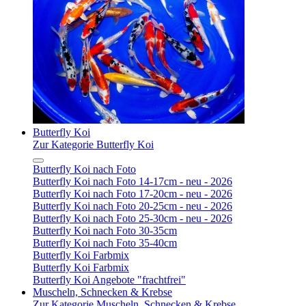
Butterfly Koi
Zur Kategorie Butterfly Koi
Butterfly Koi nach Foto
Butterfly Koi nach Foto 14-17cm - neu - 2026
Butterfly Koi nach Foto 17-20cm - neu - 2026
Butterfly Koi nach Foto 20-25cm - neu - 2026
Butterfly Koi nach Foto 25-30cm - neu - 2026
Butterfly Koi nach Foto 30-35cm
Butterfly Koi nach Foto 35-40cm
Butterfly Koi Farbmix
Butterfly Koi Farbmix
Butterfly Koi Angebote "frachtfrei"
Muscheln, Schnecken & Krebse
Zur Kategorie Muscheln, Schnecken & Krebse