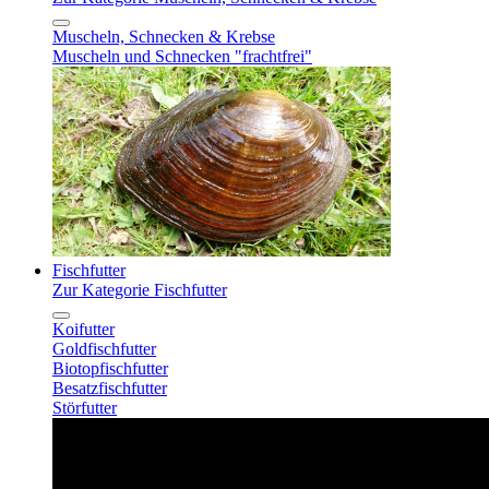
Muscheln, Schnecken & Krebse
Muscheln und Schnecken "frachtfrei"
Fischfutter
Zur Kategorie Fischfutter
Koifutter
Goldfischfutter
Biotopfischfutter
Besatzfischfutter
Störfutter