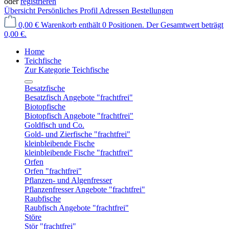
oder
registrieren
Übersicht
Persönliches Profil
Adressen
Bestellungen
0,00 €
Warenkorb enthält 0 Positionen. Der Gesamtwert beträgt
0,00 €.
Home
Teichfische
Zur Kategorie Teichfische
Besatzfische
Besatzfisch Angebote "frachtfrei"
Biotopfische
Biotopfisch Angebote "frachtfrei"
Goldfisch und Co.
Gold- und Zierfische "frachtfrei"
kleinbleibende Fische
kleinbleibende Fische "frachtfrei"
Orfen
Orfen "frachtfrei"
Pflanzen- und Algenfresser
Pflanzenfresser Angebote "frachtfrei"
Raubfische
Raubfisch Angebote "frachtfrei"
Störe
Stör "frachtfrei"