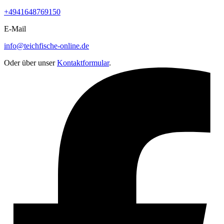
+4941648769150
E-Mail
info@teichfische-online.de
Oder über unser
Kontaktformular
.