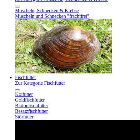
Muscheln, Schnecken & Krebse
Muscheln und Schnecken "frachtfrei"
Fischfutter
Zur Kategorie Fischfutter
Koifutter
Goldfischfutter
Biotopfischfutter
Besatzfischfutter
Störfutter