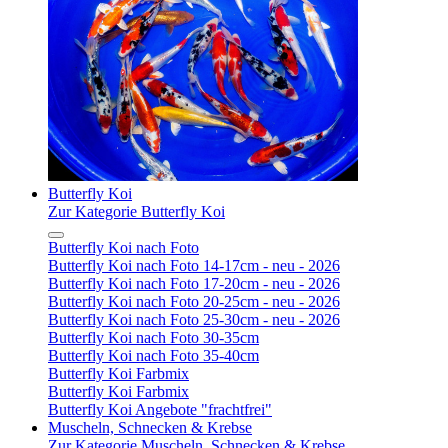
Butterfly Koi
Zur Kategorie Butterfly Koi
Butterfly Koi nach Foto
Butterfly Koi nach Foto 14-17cm - neu - 2026
Butterfly Koi nach Foto 17-20cm - neu - 2026
Butterfly Koi nach Foto 20-25cm - neu - 2026
Butterfly Koi nach Foto 25-30cm - neu - 2026
Butterfly Koi nach Foto 30-35cm
Butterfly Koi nach Foto 35-40cm
Butterfly Koi Farbmix
Butterfly Koi Farbmix
Butterfly Koi Angebote "frachtfrei"
Muscheln, Schnecken & Krebse
Zur Kategorie Muscheln, Schnecken & Krebse