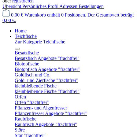
oder
registrieren
Übersicht
Persönliches Profil
Adressen
Bestellungen
0,00 €
Warenkorb enthält 0 Positionen. Der Gesamtwert beträgt
0,00 €.
Home
Teichfische
Zur Kategorie Teichfische
Besatzfische
Besatzfisch Angebote "frachtfrei"
Biotopfische
Biotopfisch Angebote "frachtfrei"
Goldfisch und Co.
Gold- und Zierfische "frachtfrei"
kleinbleibende Fische
kleinbleibende Fische "frachtfrei"
Orfen
Orfen "frachtfrei"
Pflanzen- und Algenfresser
Pflanzenfresser Angebote "frachtfrei"
Raubfische
Raubfisch Angebote "frachtfrei"
Störe
Stör "frachtfrei"