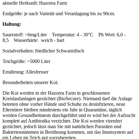
aktuelle Herkunft: Hazorea Farm
Endgröße: je nach Varietät und Veranlagung bis zu 90cm.
Haltung:
Sauerstoff: >6mg/Liter Temperatur: 4 - 30°C Ph Wert: 6,0 -
8,5 Wasserhärte: weich - hart
Sozialverhalten: friedlicher Schwarmfisch
Teichgröße: >5000 Liter
Ernährung: Allesfresser
Besonderheiten unserer Koi:
Die Koi werden in der Hazorea Farm in geschlossenen
Kreislaufanlagen gezüchtet (BioSecure). Niemand darf die Anlage
betreten ohne vorher Hände und Schuhe zu desinfizieren, neue
Elterntiere bleiben mindestens ein Jahr in Quarantäne, täglich
werden Gesundheitstests durchgeführt und es wird bei der Aufzucht
komplett auf Antibiotika verzichtet. Die Koi werden virenfrei
gezüchtet, jedoch lässt man Sie mit natürlichen Parasiten und
Bakterienstämmen in Berührung kommen, um das Imunsystem auf
ein Leben im Teich gut vorzubereiten.