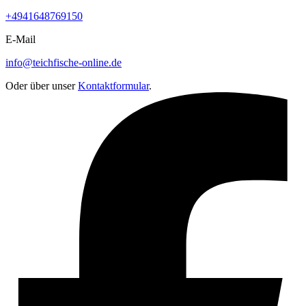
+4941648769150
E-Mail
info@teichfische-online.de
Oder über unser
Kontaktformular
.