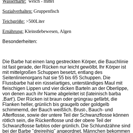
Wasserhärte:
weich - mittel
Sozialverhalten:
Gruppenfisch
Teichgröße:
>500Liter
Ernährung:
Kleinstlebewesen, Algen
Besonderheiten:
Die Barbe hat einen lang gestreckten Körper, die Bauchlinie
ist fast gerade, der Rücken nur leicht gewölbt. Ihr Körper ist
mit mittelgroßen Schuppen besetzt, entlang des
Seitenlinienorgans hat sie 55 bis 65 Schuppen. Die
Flussbarbe hat ein rüsselartiges, unterständiges Maul mit
fleischigen Lippen und vier dicken Barteln an der Oberlippe,
von denen auch ihr Name abgeleitet ist (lateinisch barba
‚Bart‘). Der Rücken ist braun oder grüngrau gefärbt, die
Flanken heller, grünlich bis graugelb oder goldgelb
schimmernd, der Bauch weißlich. Brust-, Bauch- und
Afterflosse, sowie der untere Teil der Schwanzflosse können
rötlich sein, die Rückenflosse und der obere Teil der
Schwanzflosse farblos oder grünlich. Die Schlundzähne sind
bei der Barbe "dreireihig" angeordnet. Männchen bekommen