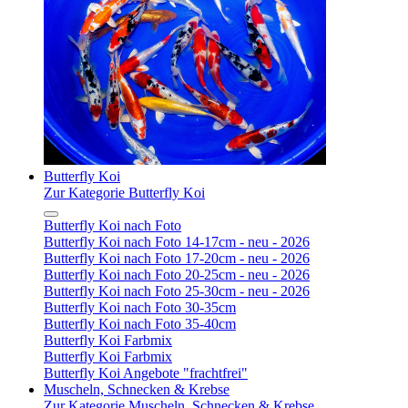
Butterfly Koi
Zur Kategorie Butterfly Koi
Butterfly Koi nach Foto
Butterfly Koi nach Foto 14-17cm - neu - 2026
Butterfly Koi nach Foto 17-20cm - neu - 2026
Butterfly Koi nach Foto 20-25cm - neu - 2026
Butterfly Koi nach Foto 25-30cm - neu - 2026
Butterfly Koi nach Foto 30-35cm
Butterfly Koi nach Foto 35-40cm
Butterfly Koi Farbmix
Butterfly Koi Farbmix
Butterfly Koi Angebote "frachtfrei"
Muscheln, Schnecken & Krebse
Zur Kategorie Muscheln, Schnecken & Krebse