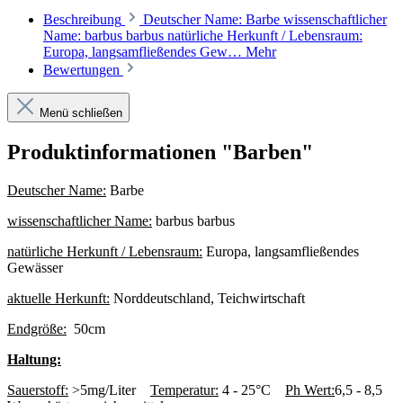
Beschreibung
Deutscher Name: Barbe wissenschaftlicher
Name: barbus barbus natürliche Herkunft / Lebensraum:
Europa, langsamfließendes Gew…
Mehr
Bewertungen
Menü schließen
Produktinformationen "Barben"
Deutscher Name:
Barbe
wissenschaftlicher Name:
barbus barbus
natürliche Herkunft / Lebensraum:
Europa, langsamfließendes
Gewässer
aktuelle Herkunft:
Norddeutschland, Teichwirtschaft
Endgröße:
50cm
Haltung:
Sauerstoff:
>5mg/Liter
Temperatur:
4 - 25°C
Ph Wert:
6,5 - 8,5