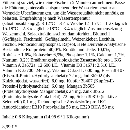
Fütterung so viel, wie deine Fische in 5 Minuten aufnehmen. Passe
die Fütterungsintervalle entsprechend der Wassertemperatur an.
Vermeide Überfütterungen, um die Wasserqualität nicht unnötig zu
belasten. Empfehlung je nach Wassertemperatur
(situationsabhängig): 8-12°C – 3-4 x Woche 12–15°C – 1-2x täglich
15-18°C – 2-3 x täglich >18°C – 3-4 x täglich Zusammensetzung
Weizenmehl, Sojaextraktionsschrot dampferhitzt, Blutmehl
(Geflügel), Fischmehl, Geflügelmehl, Weizenkleber, Lecithin,
Fischöl, Monocalciumphosphat, Rapsöl, Hefe Derivate Analytische
Bestandteile Rohprotein: 40,0%, Rohöle und -fette: 10,0%,
Rohfaser: 1,6%, Rohasche: 6,9%, Phosphor: 1,1%, Calcium: 1,2%,
Natrium: 0,2% Ernährungsphysiologische Zusatzstoffe pro 1 KG
Vitamin A 3a672a: 12.600 I.E., Vitamin D3 3a671: 2.510 I.E.,
Vitamin E 3a700: 240 mg, Vitamin C 3a311: 600 mg, Eisen 3b107
(Eisen-II-Protein-Hydrolysatchelat): 72 mg, Jod 3b202 (als
Kalziumjodat, wasserfrei): 6,0 mg, Kupfer 3b407 (Kupfer-II-
Protein-Hydrolysatchelat): 6,0 mg, Mangan 3b505
(Proteinhydrolysate-Manganchelat): 24 mg, Zink 3b612
(Proteinhydrolysate-Zinkchelat): 72 mg, Selen 3b810 (inaktive
Selenhefe) 0,1 mg Technologische Zusatzstoffe pro 1KG
Antioxidantien: E310 Propylgallat 53 mg, E320 BHA 53 mg
Inhalt:
0.6 Kilogramm
(14,98 € / 1 Kilogramm)
8,99 €
*