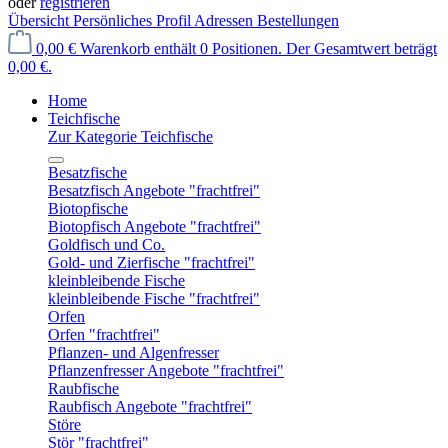
oder
registrieren
Übersicht
Persönliches Profil
Adressen
Bestellungen
0,00 €
Warenkorb enthält 0 Positionen. Der Gesamtwert beträgt
0,00 €.
Home
Teichfische
Zur Kategorie Teichfische
Besatzfische
Besatzfisch Angebote "frachtfrei"
Biotopfische
Biotopfisch Angebote "frachtfrei"
Goldfisch und Co.
Gold- und Zierfische "frachtfrei"
kleinbleibende Fische
kleinbleibende Fische "frachtfrei"
Orfen
Orfen "frachtfrei"
Pflanzen- und Algenfresser
Pflanzenfresser Angebote "frachtfrei"
Raubfische
Raubfisch Angebote "frachtfrei"
Störe
Stör "frachtfrei"