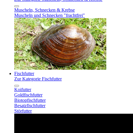
Muscheln, Schnecken & Krebse
Muscheln und Schnecken "frachtfrei"
Fischfutter
Zur Kategorie Fischfutter
Koifutter
Goldfischfutter
Biotopfischfutter
Besatzfischfutter
Störfutter