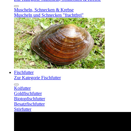
Muscheln, Schnecken & Krebse
Muscheln und Schnecken "frachtfrei"
Fischfutter
Zur Kategorie Fischfutter
Koifutter
Goldfischfutter
Biotopfischfutter
Besatzfischfutter
Störfutter