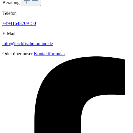
Beratung
Telefon
+4941648769150
E-Mail
info@teichfische-online.de
Oder über unser
Kontaktformular
.