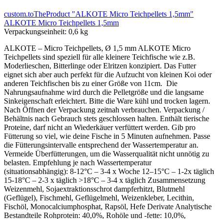
custom.toTheProduct "ALKOTE Micro Teichpellets 1,5mm"
ALKOTE Micro Teichpellets 1,5mm
Verpackungseinheit:
0,6 kg
ALKOTE – Micro Teichpellets, Ø 1,5 mm ALKOTE Micro
Teichpellets sind speziell für alle kleinere Teichfische wie z.B.
Moderlieschen, Bitterlinge oder Elritzen konzipiert. Das Futter
eignet sich aber auch perfekt für die Aufzucht von kleinen Koi oder
anderen Teichfischen bis zu einer Größe von 11cm. Die
Nahrungsaufnahme wird durch die Pelletgröße und die langsame
Sinkeigenschaft erleichtert. Bitte die Ware kühl und trocken lagern.
Nach Öffnen der Verpackung zeitnah verbrauchen. Verpackung /
Behältnis nach Gebrauch stets geschlossen halten. Enthält tierische
Proteine, darf nicht an Wiederkäuer verfüttert werden. Gib pro
Fütterung so viel, wie deine Fische in 5 Minuten aufnehmen. Passe
die Fütterungsintervalle entsprechend der Wassertemperatur an.
Vermeide Überfütterungen, um die Wasserqualität nicht unnötig zu
belasten. Empfehlung je nach Wassertemperatur
(situationsabhängig): 8-12°C – 3-4 x Woche 12–15°C – 1-2x täglich
15-18°C – 2-3 x täglich >18°C – 3-4 x täglich Zusammensetzung
Weizenmehl, Sojaextraktionsschrot dampferhitzt, Blutmehl
(Geflügel), Fischmehl, Geflügelmehl, Weizenkleber, Lecithin,
Fischöl, Monocalciumphosphat, Rapsöl, Hefe Derivate Analytische
Bestandteile Rohprotein: 40,0%, Rohöle und -fette: 10,0%,