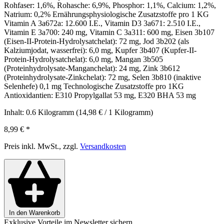
Rohfaser: 1,6%, Rohasche: 6,9%, Phosphor: 1,1%, Calcium: 1,2%,
Natrium: 0,2% Ernährungsphysiologische Zusatzstoffe pro 1 KG
Vitamin A 3a672a: 12.600 I.E., Vitamin D3 3a671: 2.510 I.E.,
Vitamin E 3a700: 240 mg, Vitamin C 3a311: 600 mg, Eisen 3b107
(Eisen-II-Protein-Hydrolysatchelat): 72 mg, Jod 3b202 (als
Kalziumjodat, wasserfrei): 6,0 mg, Kupfer 3b407 (Kupfer-II-
Protein-Hydrolysatchelat): 6,0 mg, Mangan 3b505
(Proteinhydrolysate-Manganchelat): 24 mg, Zink 3b612
(Proteinhydrolysate-Zinkchelat): 72 mg, Selen 3b810 (inaktive
Selenhefe) 0,1 mg Technologische Zusatzstoffe pro 1KG
Antioxidantien: E310 Propylgallat 53 mg, E320 BHA 53 mg
Inhalt:
0.6 Kilogramm
(14,98 € / 1 Kilogramm)
8,99 €
*
Preis inkl. MwSt., zzgl.
Versandkosten
In den Warenkorb
Exklusive Vorteile im Newsletter sichern