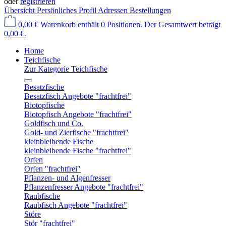
oder
registrieren
Übersicht
Persönliches Profil
Adressen
Bestellungen
0,00 €
Warenkorb enthält 0 Positionen. Der Gesamtwert beträgt
0,00 €.
Home
Teichfische
Zur Kategorie Teichfische
Besatzfische
Besatzfisch Angebote "frachtfrei"
Biotopfische
Biotopfisch Angebote "frachtfrei"
Goldfisch und Co.
Gold- und Zierfische "frachtfrei"
kleinbleibende Fische
kleinbleibende Fische "frachtfrei"
Orfen
Orfen "frachtfrei"
Pflanzen- und Algenfresser
Pflanzenfresser Angebote "frachtfrei"
Raubfische
Raubfisch Angebote "frachtfrei"
Störe
Stör "frachtfrei"