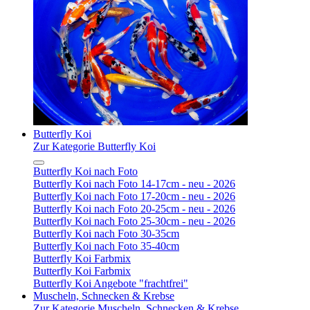
Butterfly Koi
Zur Kategorie Butterfly Koi
Butterfly Koi nach Foto
Butterfly Koi nach Foto 14-17cm - neu - 2026
Butterfly Koi nach Foto 17-20cm - neu - 2026
Butterfly Koi nach Foto 20-25cm - neu - 2026
Butterfly Koi nach Foto 25-30cm - neu - 2026
Butterfly Koi nach Foto 30-35cm
Butterfly Koi nach Foto 35-40cm
Butterfly Koi Farbmix
Butterfly Koi Farbmix
Butterfly Koi Angebote "frachtfrei"
Muscheln, Schnecken & Krebse
Zur Kategorie Muscheln, Schnecken & Krebse