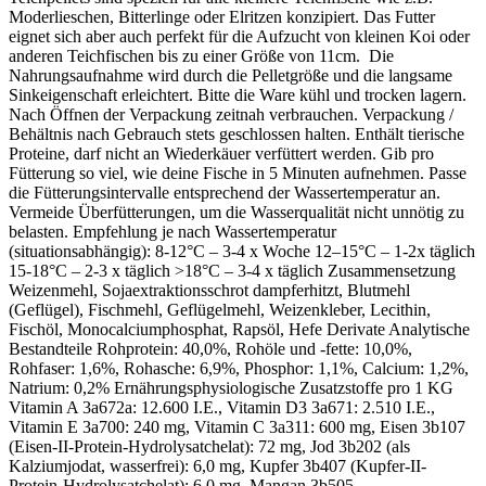
Moderlieschen, Bitterlinge oder Elritzen konzipiert. Das Futter
eignet sich aber auch perfekt für die Aufzucht von kleinen Koi oder
anderen Teichfischen bis zu einer Größe von 11cm. Die
Nahrungsaufnahme wird durch die Pelletgröße und die langsame
Sinkeigenschaft erleichtert. Bitte die Ware kühl und trocken lagern.
Nach Öffnen der Verpackung zeitnah verbrauchen. Verpackung /
Behältnis nach Gebrauch stets geschlossen halten. Enthält tierische
Proteine, darf nicht an Wiederkäuer verfüttert werden. Gib pro
Fütterung so viel, wie deine Fische in 5 Minuten aufnehmen. Passe
die Fütterungsintervalle entsprechend der Wassertemperatur an.
Vermeide Überfütterungen, um die Wasserqualität nicht unnötig zu
belasten. Empfehlung je nach Wassertemperatur
(situationsabhängig): 8-12°C – 3-4 x Woche 12–15°C – 1-2x täglich
15-18°C – 2-3 x täglich >18°C – 3-4 x täglich Zusammensetzung
Weizenmehl, Sojaextraktionsschrot dampferhitzt, Blutmehl
(Geflügel), Fischmehl, Geflügelmehl, Weizenkleber, Lecithin,
Fischöl, Monocalciumphosphat, Rapsöl, Hefe Derivate Analytische
Bestandteile Rohprotein: 40,0%, Rohöle und -fette: 10,0%,
Rohfaser: 1,6%, Rohasche: 6,9%, Phosphor: 1,1%, Calcium: 1,2%,
Natrium: 0,2% Ernährungsphysiologische Zusatzstoffe pro 1 KG
Vitamin A 3a672a: 12.600 I.E., Vitamin D3 3a671: 2.510 I.E.,
Vitamin E 3a700: 240 mg, Vitamin C 3a311: 600 mg, Eisen 3b107
(Eisen-II-Protein-Hydrolysatchelat): 72 mg, Jod 3b202 (als
Kalziumjodat, wasserfrei): 6,0 mg, Kupfer 3b407 (Kupfer-II-
Protein-Hydrolysatchelat): 6,0 mg, Mangan 3b505