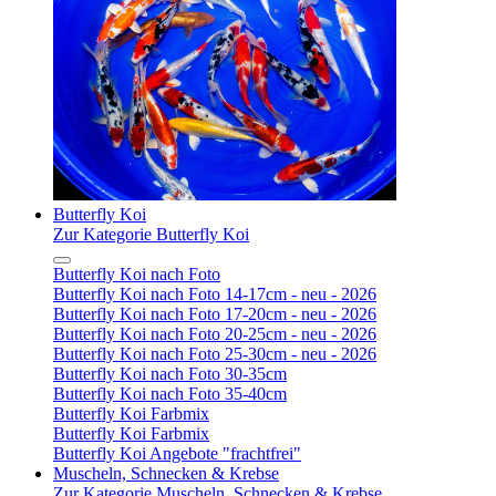
Butterfly Koi
Zur Kategorie Butterfly Koi
Butterfly Koi nach Foto
Butterfly Koi nach Foto 14-17cm - neu - 2026
Butterfly Koi nach Foto 17-20cm - neu - 2026
Butterfly Koi nach Foto 20-25cm - neu - 2026
Butterfly Koi nach Foto 25-30cm - neu - 2026
Butterfly Koi nach Foto 30-35cm
Butterfly Koi nach Foto 35-40cm
Butterfly Koi Farbmix
Butterfly Koi Farbmix
Butterfly Koi Angebote "frachtfrei"
Muscheln, Schnecken & Krebse
Zur Kategorie Muscheln, Schnecken & Krebse