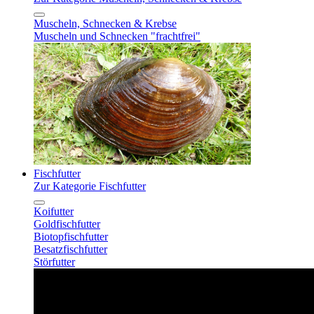
Muscheln, Schnecken & Krebse
Muscheln und Schnecken "frachtfrei"
Fischfutter
Zur Kategorie Fischfutter
Koifutter
Goldfischfutter
Biotopfischfutter
Besatzfischfutter
Störfutter