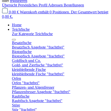
oder
registrieren
Übersicht
Persönliches Profil
Adressen
Bestellungen
0,00 €
Warenkorb enthält 0 Positionen. Der Gesamtwert beträgt
0,00 €.
Home
Teichfische
Zur Kategorie Teichfische
Besatzfische
Besatzfisch Angebote "frachtfrei"
Biotopfische
Biotopfisch Angebote "frachtfrei"
Goldfisch und Co.
Gold- und Zierfische "frachtfrei"
kleinbleibende Fische
kleinbleibende Fische "frachtfrei"
Orfen
Orfen "frachtfrei"
Pflanzen- und Algenfresser
Pflanzenfresser Angebote "frachtfrei"
Raubfische
Raubfisch Angebote "frachtfrei"
Störe
Stör "frachtfrei"