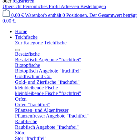
oder
registrieren
Übersicht
Persönliches Profil
Adressen
Bestellungen
0,00 €
Warenkorb enthält 0 Positionen. Der Gesamtwert beträgt
0,00 €.
Home
Teichfische
Zur Kategorie Teichfische
Besatzfische
Besatzfisch Angebote "frachtfrei"
Biotopfische
Biotopfisch Angebote "frachtfrei"
Goldfisch und Co.
Gold- und Zierfische "frachtfrei"
kleinbleibende Fische
kleinbleibende Fische "frachtfrei"
Orfen
Orfen "frachtfrei"
Pflanzen- und Algenfresser
Pflanzenfresser Angebote "frachtfrei"
Raubfische
Raubfisch Angebote "frachtfrei"
Störe
Stör "frachtfrei"