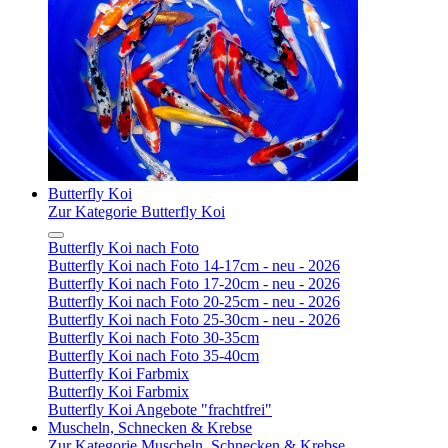
Butterfly Koi
Zur Kategorie Butterfly Koi
Butterfly Koi nach Foto
Butterfly Koi nach Foto 14-17cm - neu - 2026
Butterfly Koi nach Foto 17-20cm - neu - 2026
Butterfly Koi nach Foto 20-25cm - neu - 2026
Butterfly Koi nach Foto 25-30cm - neu - 2026
Butterfly Koi nach Foto 30-35cm
Butterfly Koi nach Foto 35-40cm
Butterfly Koi Farbmix
Butterfly Koi Farbmix
Butterfly Koi Angebote "frachtfrei"
Muscheln, Schnecken & Krebse
Zur Kategorie Muscheln, Schnecken & Krebse