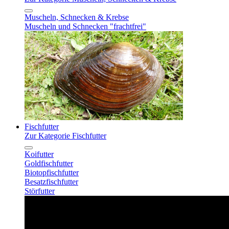
Muscheln, Schnecken & Krebse
Muscheln und Schnecken "frachtfrei"
Fischfutter
Zur Kategorie Fischfutter
Koifutter
Goldfischfutter
Biotopfischfutter
Besatzfischfutter
Störfutter