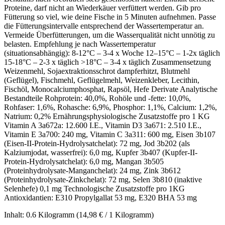
Proteine, darf nicht an Wiederkäuer verfüttert werden. Gib pro
Fütterung so viel, wie deine Fische in 5 Minuten aufnehmen. Passe
die Fütterungsintervalle entsprechend der Wassertemperatur an.
Vermeide Überfütterungen, um die Wasserqualität nicht unnötig zu
belasten. Empfehlung je nach Wassertemperatur
(situationsabhängig): 8-12°C – 3-4 x Woche 12–15°C – 1-2x täglich
15-18°C – 2-3 x täglich >18°C – 3-4 x täglich Zusammensetzung
Weizenmehl, Sojaextraktionsschrot dampferhitzt, Blutmehl
(Geflügel), Fischmehl, Geflügelmehl, Weizenkleber, Lecithin,
Fischöl, Monocalciumphosphat, Rapsöl, Hefe Derivate Analytische
Bestandteile Rohprotein: 40,0%, Rohöle und -fette: 10,0%,
Rohfaser: 1,6%, Rohasche: 6,9%, Phosphor: 1,1%, Calcium: 1,2%,
Natrium: 0,2% Ernährungsphysiologische Zusatzstoffe pro 1 KG
Vitamin A 3a672a: 12.600 I.E., Vitamin D3 3a671: 2.510 I.E.,
Vitamin E 3a700: 240 mg, Vitamin C 3a311: 600 mg, Eisen 3b107
(Eisen-II-Protein-Hydrolysatchelat): 72 mg, Jod 3b202 (als
Kalziumjodat, wasserfrei): 6,0 mg, Kupfer 3b407 (Kupfer-II-
Protein-Hydrolysatchelat): 6,0 mg, Mangan 3b505
(Proteinhydrolysate-Manganchelat): 24 mg, Zink 3b612
(Proteinhydrolysate-Zinkchelat): 72 mg, Selen 3b810 (inaktive
Selenhefe) 0,1 mg Technologische Zusatzstoffe pro 1KG
Antioxidantien: E310 Propylgallat 53 mg, E320 BHA 53 mg
Inhalt:
0.6 Kilogramm
(14,98 € / 1 Kilogramm)