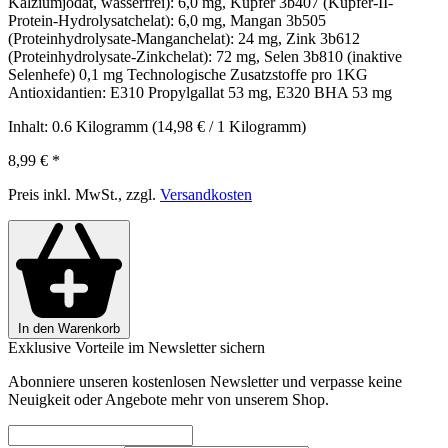
Kalziumjodat, wasserfrei): 6,0 mg, Kupfer 3b407 (Kupfer-II-
Protein-Hydrolysatchelat): 6,0 mg, Mangan 3b505
(Proteinhydrolysate-Manganchelat): 24 mg, Zink 3b612
(Proteinhydrolysate-Zinkchelat): 72 mg, Selen 3b810 (inaktive
Selenhefe) 0,1 mg Technologische Zusatzstoffe pro 1KG
Antioxidantien: E310 Propylgallat 53 mg, E320 BHA 53 mg
Inhalt:
0.6 Kilogramm
(14,98 € / 1 Kilogramm)
8,99 €
*
Preis inkl. MwSt., zzgl.
Versandkosten
In den Warenkorb
Exklusive Vorteile im Newsletter sichern
Abonniere unseren kostenlosen Newsletter und verpasse keine
Neuigkeit oder Angebote mehr von unserem Shop.