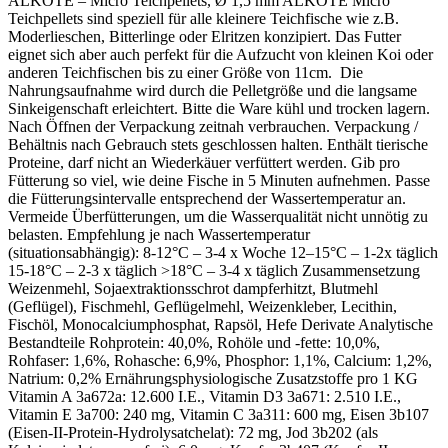
ALKOTE – Micro Teichpellets, Ø 1,5 mm ALKOTE Micro
Teichpellets sind speziell für alle kleinere Teichfische wie z.B.
Moderlieschen, Bitterlinge oder Elritzen konzipiert. Das Futter
eignet sich aber auch perfekt für die Aufzucht von kleinen Koi oder
anderen Teichfischen bis zu einer Größe von 11cm. Die
Nahrungsaufnahme wird durch die Pelletgröße und die langsame
Sinkeigenschaft erleichtert. Bitte die Ware kühl und trocken lagern.
Nach Öffnen der Verpackung zeitnah verbrauchen. Verpackung /
Behältnis nach Gebrauch stets geschlossen halten. Enthält tierische
Proteine, darf nicht an Wiederkäuer verfüttert werden. Gib pro
Fütterung so viel, wie deine Fische in 5 Minuten aufnehmen. Passe
die Fütterungsintervalle entsprechend der Wassertemperatur an.
Vermeide Überfütterungen, um die Wasserqualität nicht unnötig zu
belasten. Empfehlung je nach Wassertemperatur
(situationsabhängig): 8-12°C – 3-4 x Woche 12–15°C – 1-2x täglich
15-18°C – 2-3 x täglich >18°C – 3-4 x täglich Zusammensetzung
Weizenmehl, Sojaextraktionsschrot dampferhitzt, Blutmehl
(Geflügel), Fischmehl, Geflügelmehl, Weizenkleber, Lecithin,
Fischöl, Monocalciumphosphat, Rapsöl, Hefe Derivate Analytische
Bestandteile Rohprotein: 40,0%, Rohöle und -fette: 10,0%,
Rohfaser: 1,6%, Rohasche: 6,9%, Phosphor: 1,1%, Calcium: 1,2%,
Natrium: 0,2% Ernährungsphysiologische Zusatzstoffe pro 1 KG
Vitamin A 3a672a: 12.600 I.E., Vitamin D3 3a671: 2.510 I.E.,
Vitamin E 3a700: 240 mg, Vitamin C 3a311: 600 mg, Eisen 3b107
(Eisen-II-Protein-Hydrolysatchelat): 72 mg, Jod 3b202 (als