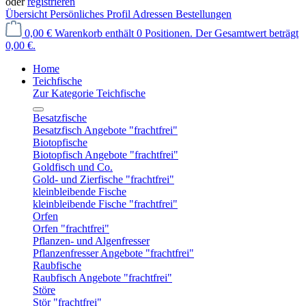
oder
registrieren
Übersicht
Persönliches Profil
Adressen
Bestellungen
0,00 €
Warenkorb enthält 0 Positionen. Der Gesamtwert beträgt
0,00 €.
Home
Teichfische
Zur Kategorie Teichfische
Besatzfische
Besatzfisch Angebote "frachtfrei"
Biotopfische
Biotopfisch Angebote "frachtfrei"
Goldfisch und Co.
Gold- und Zierfische "frachtfrei"
kleinbleibende Fische
kleinbleibende Fische "frachtfrei"
Orfen
Orfen "frachtfrei"
Pflanzen- und Algenfresser
Pflanzenfresser Angebote "frachtfrei"
Raubfische
Raubfisch Angebote "frachtfrei"
Störe
Stör "frachtfrei"