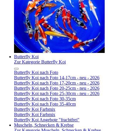
Butterfly Koi
Zur Kategorie Butterfly Koi
Butterfly Koi nach Foto
Butterfly Koi nach Foto 14-17cm - neu - 2026
Butterfly Koi nach Foto 17-20cm - neu - 2026
Butterfly Koi nach Foto 20-25cm - neu - 2026
Butterfly Koi nach Foto 25-30cm - neu - 2026
Butterfly Koi nach Foto 30-35cm
Butterfly Koi nach Foto 35-40cm
Butterfly Koi Farbmix
Butterfly Koi Farbmix
Butterfly Koi Angebote "frachtfrei"
Muscheln, Schnecken & Krebse
Zur Kategorie Muscheln, Schnecken & Krebse