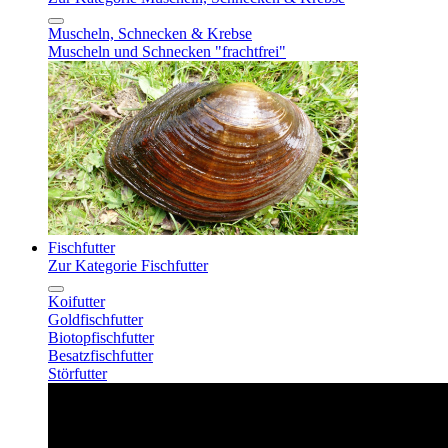
Muscheln, Schnecken & Krebse
Muscheln und Schnecken "frachtfrei"
Fischfutter
Zur Kategorie Fischfutter
Koifutter
Goldfischfutter
Biotopfischfutter
Besatzfischfutter
Störfutter