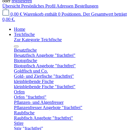
oder
registrieren
Übersicht
Persönliches Profil
Adressen
Bestellungen
0,00 €
Warenkorb enthält 0 Positionen. Der Gesamtwert beträgt
0,00 €.
Home
Teichfische
Zur Kategorie Teichfische
Besatzfische
Besatzfisch Angebote "frachtfrei"
Biotopfische
Biotopfisch Angebote "frachtfrei"
Goldfisch und Co.
Gold- und Zierfische "frachtfrei"
kleinbleibende Fische
kleinbleibende Fische "frachtfrei"
Orfen
Orfen "frachtfrei"
Pflanzen- und Algenfresser
Pflanzenfresser Angebote "frachtfrei"
Raubfische
Raubfisch Angebote "frachtfrei"
Störe
Stör "frachtfrei"