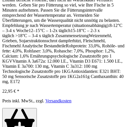
werden. Geben Sie pro Fütterung so viel, wie Ihre Fische in 5
Minuten aufnehmen. Passen Sie die Fütterungsintervalle
entsprechend der Wassertemperatur an. Vermeiden Sie
Überfütterungen, um die Wasserqualität nicht unnötig zu belasten.
Empfehlung je nach Wassertemperatur (situationsabhängig):8-12°C
– 3-4 x Woche12–15°C – 1-2x täglich15-18°C – 2-3 x
täglich >18°C – 3-4 x täglich ZusammensetzungWeizenmehl,
Grieben, Sojaextraktionsschrot dampferhitzt, Fleischmehl,
Fischmehl Analytische BestandteileRohprotein: 33,0%, Rohöle- und
fette: 4,0%, Rohfaser: 3,0%, Rohasche: 7,0%, Phosphor: 1,2%,
Calcium: 1,6% Ernährungspsychologische Zusatzstoffe pro 1
KGVVitamin A 3a672a: 12.000 I.E., Vitamin D3 E671: 1.500 I.E.,
Vitamin E 3a700: 130 mg, Vitamin C 3a312: 100 mg
Technologische Zusatzstoffe pro 1KGAntioxidantien: E321 BHT:
50 mg Sensorische Zusatzstoffe pro 1KG2a161g Canthaxanthin: 40
mg, E172
22,95 €
*
Preis inkl. MwSt., zzgl.
Versandkosten