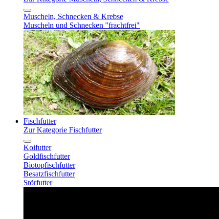
Muscheln, Schnecken & Krebse
Muscheln und Schnecken "frachtfrei"
Fischfutter
Zur Kategorie Fischfutter
Koifutter
Goldfischfutter
Biotopfischfutter
Besatzfischfutter
Störfutter