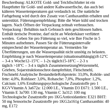
Beschreibung: ALKOTE Gold- und Teichfischfutter ist ein
Hauptfutter für Gold- und andere Kaltwasserfische, das auch bei
kälteren Wassertemperaturen gut verdaulich ist. Die natürliche
Farbgebung wird durch den Zusatz von Canthaxanthin erhalten und
unterstützt. Fütterungsempfehlung: Bitte die Ware kühl und trocken
lagern. Nach Öffnen der Verpackung zeitnah verbrauchen.
Verpackung / Behältnis nach Gebrauch stets geschlossen halten.
Enthält tierische Proteine, darf nicht an Wiederkäuer verfüttert
werden. Geben Sie pro Fütterung so viel, wie Ihre Fische in 5
Minuten aufnehmen. Passen Sie die Fütterungsintervalle
entsprechend der Wassertemperatur an. Vermeiden Sie
Überfütterungen, um die Wasserqualität nicht unnötig zu belasten.
Empfehlung je nach Wassertemperatur (situationsabhängig):8-12°C
– 3-4 x Woche12–15°C – 1-2x täglich15-18°C – 2-3 x
täglich >18°C – 3-4 x täglich ZusammensetzungWeizenmehl,
Grieben, Sojaextraktionsschrot dampferhitzt, Fleischmehl,
Fischmehl Analytische BestandteileRohprotein: 33,0%, Rohöle- und
fette: 4,0%, Rohfaser: 3,0%, Rohasche: 7,0%, Phosphor: 1,2%,
Calcium: 1,6% Ernährungspsychologische Zusatzstoffe pro 1
KGVVitamin A 3a672a: 12.000 I.E., Vitamin D3 E671: 1.500 I.E.,
Vitamin E 3a700: 130 mg, Vitamin C 3a312: 100 mg
Technologische Zusatzstoffe pro 1KGAntioxidantien: E321 BHT:
50 mg Sensorische Zusatzstoffe pro 1KG2a161g Canthaxanthin: 40
mg, E172