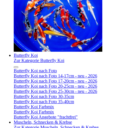
Butterfly Koi
Zur Kategorie Butterfly Koi
Butterfly Koi nach Foto
Butterfly Koi nach Foto 14-17cm - neu - 2026
Butterfly Koi nach Foto 17-20cm - neu - 2026
Butterfly Koi nach Foto 20-25cm - neu - 2026
Butterfly Koi nach Foto 25-30cm - neu - 2026
Butterfly Koi nach Foto 30-35cm
Butterfly Koi nach Foto 35-40cm
Butterfly Koi Farbmix
Butterfly Koi Farbmix
Butterfly Koi Angebote "frachtfrei"
Muscheln, Schnecken & Krebse
Zur Kategorie Muscheln, Schnecken & Krebse