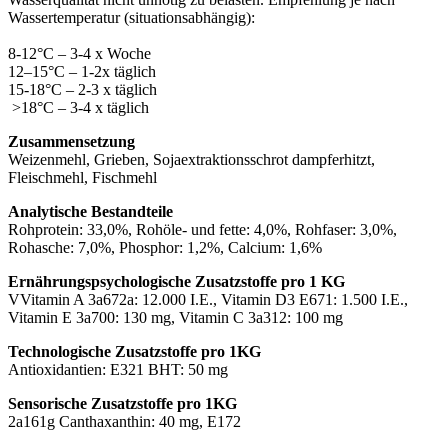
Wassertemperatur (situationsabhängig):
8-12°C – 3-4 x Woche
12–15°C – 1-2x täglich
15-18°C – 2-3 x täglich
>18°C – 3-4 x täglich
Zusammensetzung
Weizenmehl, Grieben, Sojaextraktionsschrot dampferhitzt,
Fleischmehl, Fischmehl
Analytische Bestandteile
Rohprotein: 33,0%, Rohöle- und fette: 4,0%, Rohfaser: 3,0%,
Rohasche: 7,0%, Phosphor: 1,2%, Calcium: 1,6%
Ernährungspsychologische Zusatzstoffe pro 1 KG
VVitamin A 3a672a: 12.000 I.E., Vitamin D3 E671: 1.500 I.E.,
Vitamin E 3a700: 130 mg, Vitamin C 3a312: 100 mg
Technologische Zusatzstoffe pro 1KG
Antioxidantien: E321 BHT: 50 mg
Sensorische Zusatzstoffe pro 1KG
2a161g Canthaxanthin: 40 mg, E172