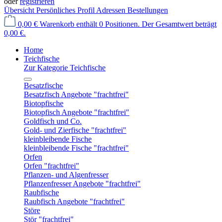
oder
registrieren
Übersicht
Persönliches Profil
Adressen
Bestellungen
0,00 €
Warenkorb enthält 0 Positionen. Der Gesamtwert beträgt
0,00 €.
Home
Teichfische
Zur Kategorie Teichfische
Besatzfische
Besatzfisch Angebote "frachtfrei"
Biotopfische
Biotopfisch Angebote "frachtfrei"
Goldfisch und Co.
Gold- und Zierfische "frachtfrei"
kleinbleibende Fische
kleinbleibende Fische "frachtfrei"
Orfen
Orfen "frachtfrei"
Pflanzen- und Algenfresser
Pflanzenfresser Angebote "frachtfrei"
Raubfische
Raubfisch Angebote "frachtfrei"
Störe
Stör "frachtfrei"