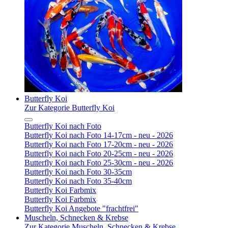
Butterfly Koi
Zur Kategorie Butterfly Koi
Butterfly Koi nach Foto
Butterfly Koi nach Foto 14-17cm - neu - 2026
Butterfly Koi nach Foto 17-20cm - neu - 2026
Butterfly Koi nach Foto 20-25cm - neu - 2026
Butterfly Koi nach Foto 25-30cm - neu - 2026
Butterfly Koi nach Foto 30-35cm
Butterfly Koi nach Foto 35-40cm
Butterfly Koi Farbmix
Butterfly Koi Farbmix
Butterfly Koi Angebote "frachtfrei"
Muscheln, Schnecken & Krebse
Zur Kategorie Muscheln, Schnecken & Krebse