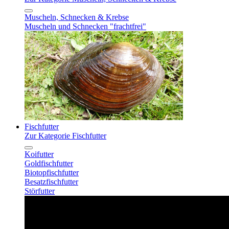
Muscheln, Schnecken & Krebse
Muscheln und Schnecken "frachtfrei"
Fischfutter
Zur Kategorie Fischfutter
Koifutter
Goldfischfutter
Biotopfischfutter
Besatzfischfutter
Störfutter