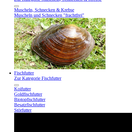
Muscheln, Schnecken & Krebse
Muscheln und Schnecken "frachtfrei"
Fischfutter
Zur Kategorie Fischfutter
Koifutter
Goldfischfutter
Biotopfischfutter
Besatzfischfutter
Störfutter