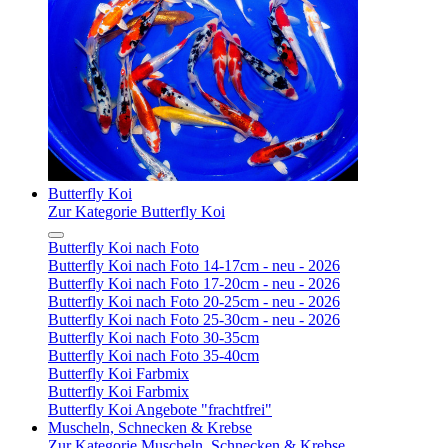
Butterfly Koi
Zur Kategorie Butterfly Koi
Butterfly Koi nach Foto
Butterfly Koi nach Foto 14-17cm - neu - 2026
Butterfly Koi nach Foto 17-20cm - neu - 2026
Butterfly Koi nach Foto 20-25cm - neu - 2026
Butterfly Koi nach Foto 25-30cm - neu - 2026
Butterfly Koi nach Foto 30-35cm
Butterfly Koi nach Foto 35-40cm
Butterfly Koi Farbmix
Butterfly Koi Farbmix
Butterfly Koi Angebote "frachtfrei"
Muscheln, Schnecken & Krebse
Zur Kategorie Muscheln, Schnecken & Krebse