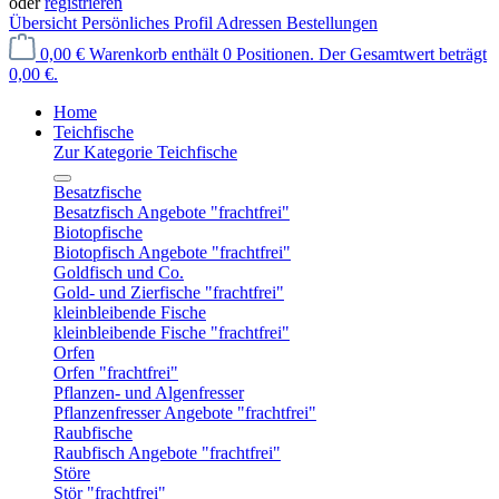
oder
registrieren
Übersicht
Persönliches Profil
Adressen
Bestellungen
0,00 €
Warenkorb enthält 0 Positionen. Der Gesamtwert beträgt
0,00 €.
Home
Teichfische
Zur Kategorie Teichfische
Besatzfische
Besatzfisch Angebote "frachtfrei"
Biotopfische
Biotopfisch Angebote "frachtfrei"
Goldfisch und Co.
Gold- und Zierfische "frachtfrei"
kleinbleibende Fische
kleinbleibende Fische "frachtfrei"
Orfen
Orfen "frachtfrei"
Pflanzen- und Algenfresser
Pflanzenfresser Angebote "frachtfrei"
Raubfische
Raubfisch Angebote "frachtfrei"
Störe
Stör "frachtfrei"