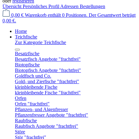
oder
registrieren
Übersicht
Persönliches Profil
Adressen
Bestellungen
0,00 €
Warenkorb enthält 0 Positionen. Der Gesamtwert beträgt
0,00 €.
Home
Teichfische
Zur Kategorie Teichfische
Besatzfische
Besatzfisch Angebote "frachtfrei"
Biotopfische
Biotopfisch Angebote "frachtfrei"
Goldfisch und Co.
Gold- und Zierfische "frachtfrei"
kleinbleibende Fische
kleinbleibende Fische "frachtfrei"
Orfen
Orfen "frachtfrei"
Pflanzen- und Algenfresser
Pflanzenfresser Angebote "frachtfrei"
Raubfische
Raubfisch Angebote "frachtfrei"
Störe
Stör "frachtfrei"