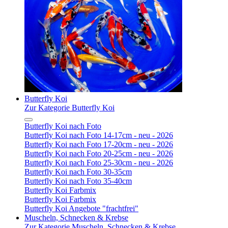
Butterfly Koi
Zur Kategorie Butterfly Koi
Butterfly Koi nach Foto
Butterfly Koi nach Foto 14-17cm - neu - 2026
Butterfly Koi nach Foto 17-20cm - neu - 2026
Butterfly Koi nach Foto 20-25cm - neu - 2026
Butterfly Koi nach Foto 25-30cm - neu - 2026
Butterfly Koi nach Foto 30-35cm
Butterfly Koi nach Foto 35-40cm
Butterfly Koi Farbmix
Butterfly Koi Farbmix
Butterfly Koi Angebote "frachtfrei"
Muscheln, Schnecken & Krebse
Zur Kategorie Muscheln, Schnecken & Krebse