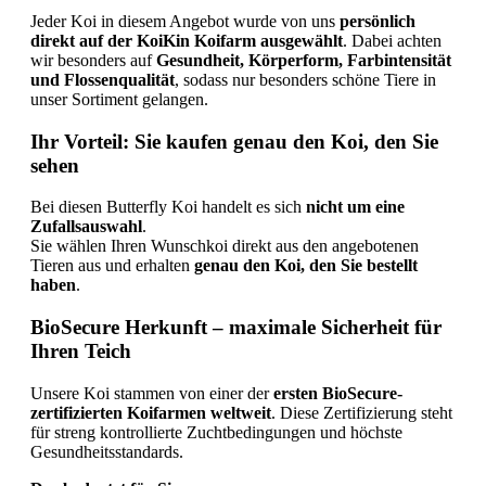
Jeder
Koi
in
diesem
Angebot
wurde
von
uns
persönlich
direkt
auf
der
KoiKin
Koifarm
ausgewählt
.
Dabei
achten
wir
besonders
auf
Gesundheit,
Körperform,
Farbintensität
und
Flossenqualität
,
sodass
nur
besonders
schöne
Tiere
in
unser
Sortiment
gelangen.
Ihr
Vorteil:
Sie
kaufen
genau
den
Koi,
den
Sie
sehen
Bei
diesen
Butterfly
Koi
handelt
es
sich
nicht
um
eine
Zufallsauswahl
.
Sie
wählen
Ihren
Wunschkoi
direkt
aus
den
angebotenen
Tieren
aus
und
erhalten
genau
den
Koi,
den
Sie
bestellt
haben
.
BioSecure
Herkunft –
maximale
Sicherheit
für
Ihren
Teich
Unsere
Koi
stammen
von
einer
der
ersten
BioSecure-
zertifizierten
Koifarmen
weltweit
.
Diese
Zertifizierung
steht
für
streng
kontrollierte
Zuchtbedingungen
und
höchste
Gesundheitsstandards.