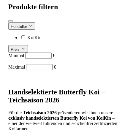
Produkte filtern
Hersteller
KoiKin
Preis
Minimal
€
–
Maximal
€
Handselektierte
Butterfly
Koi –
Teichsaison
2026
Für
die
Teichsaison
2026
präsentieren
wir
Ihnen
unsere
exklusiv
handselektierten
Butterfly
Koi
von
KoiKin
–
einer
der
weltweit
führenden
und
seuchenfrei
zertifizierten
Koifarmen.