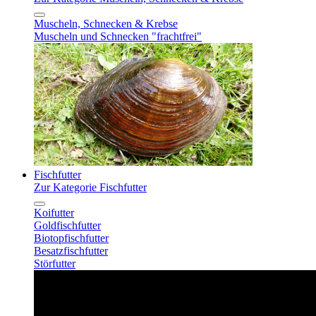
Muscheln, Schnecken & Krebse
Muscheln und Schnecken "frachtfrei"
Fischfutter
Zur Kategorie Fischfutter
Koifutter
Goldfischfutter
Biotopfischfutter
Besatzfischfutter
Störfutter