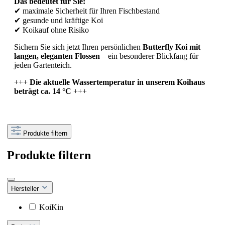
Das
bedeutet
für
Sie:
✔
maximale
Sicherheit
für
Ihren
Fischbestand
✔
gesunde
und
kräftige
Koi
✔
Koikauf
ohne
Risiko
Sichern
Sie
sich
jetzt
Ihren
persönlichen
Butterfly
Koi
mit
langen,
eleganten
Flossen
–
ein
besonderer
Blickfang
für
jeden
Gartenteich.
+++
Die
aktuelle
Wassertemperatur
in
unserem
Koihaus
beträgt
ca.
14 °
C
+++
Produkte filtern
Produkte filtern
Hersteller
KoiKin