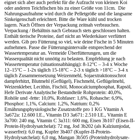
eignet sich aber auch perfekt für die Aufzucht von kleinen Koi
oder anderen Teichfischen bis zu einer Größe von 11cm. Die
Nahrungsaufnahme wird durch die Pelletgröße und die langsame
Sinkeigenschaft erleichtert. Bitte die Ware kühl und trocken
lagern. Nach Öffnen der Verpackung zeitnah verbrauchen.
Verpackung / Behältnis nach Gebrauch stets geschlossen halten.
Enthält tierische Proteine, darf nicht an Wiederkäuer verfüttert
werden. Gib pro Fütterung so viel, wie deine Fische in 5 Minuten
aufnehmen. Passe die Fütterungsintervalle entsprechend der
Wassertemperatur an. Vermeide Überfütterungen, um die
Wasserqualität nicht unnötig zu belasten. Empfehlung je nach
Wassertemperatur (situationsabhängig): 8-12°C – 3-4 x Woche
12–15°C – 1-2x täglich 15-18°C – 2-3 x täglich >18°C – 3-4 x
täglich Zusammensetzung Weizenmehl, Sojaextraktionsschrot
dampferhitzt, Blutmehl (Geflügel), Fischmehl, Geflügelmehl,
Weizenkleber, Lecithin, Fischöl, Monocalciumphosphat, Rapsöl,
Hefe Derivate Analytische Bestandteile Rohprotein: 40,0%,
Rohöle und -fette: 10,0%, Rohfaser: 1,6%, Rohasche: 6,9%,
Phosphor: 1,1%, Calcium: 1,2%, Natrium: 0,2%
Ernährungsphysiologische Zusatzstoffe pro 1 KG Vitamin A
3a672a: 12.600 I.E., Vitamin D3 3a671: 2.510 I.E., Vitamin E
3a700: 240 mg, Vitamin C 3a311: 600 mg, Eisen 3b107 (Eisen-II-
Protein-Hydrolysatchelat): 72 mg, Jod 3b202 (als Kalziumjodat,
wasserfrei): 6,0 mg, Kupfer 3b407 (Kupfer-II-Protein-
Hydrolysatchelat): 6,0 mg, Mangan 3b505 (Proteinhydrolysate-