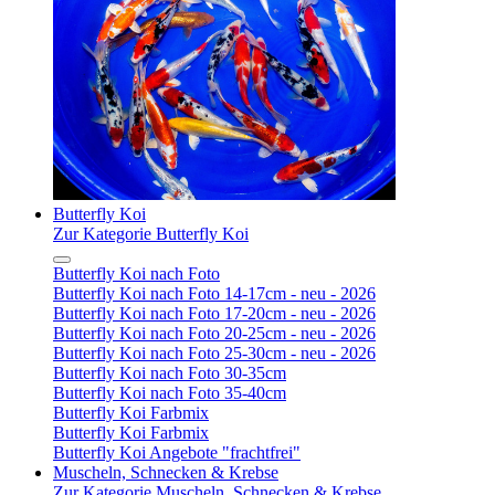
Butterfly Koi
Zur Kategorie Butterfly Koi
Butterfly Koi nach Foto
Butterfly Koi nach Foto 14-17cm - neu - 2026
Butterfly Koi nach Foto 17-20cm - neu - 2026
Butterfly Koi nach Foto 20-25cm - neu - 2026
Butterfly Koi nach Foto 25-30cm - neu - 2026
Butterfly Koi nach Foto 30-35cm
Butterfly Koi nach Foto 35-40cm
Butterfly Koi Farbmix
Butterfly Koi Farbmix
Butterfly Koi Angebote "frachtfrei"
Muscheln, Schnecken & Krebse
Zur Kategorie Muscheln, Schnecken & Krebse