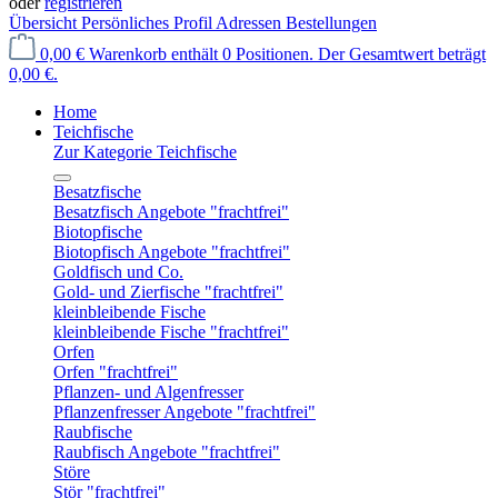
oder
registrieren
Übersicht
Persönliches Profil
Adressen
Bestellungen
0,00 €
Warenkorb enthält 0 Positionen. Der Gesamtwert beträgt
0,00 €.
Home
Teichfische
Zur Kategorie Teichfische
Besatzfische
Besatzfisch Angebote "frachtfrei"
Biotopfische
Biotopfisch Angebote "frachtfrei"
Goldfisch und Co.
Gold- und Zierfische "frachtfrei"
kleinbleibende Fische
kleinbleibende Fische "frachtfrei"
Orfen
Orfen "frachtfrei"
Pflanzen- und Algenfresser
Pflanzenfresser Angebote "frachtfrei"
Raubfische
Raubfisch Angebote "frachtfrei"
Störe
Stör "frachtfrei"