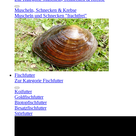
Muscheln, Schnecken & Krebse
Muscheln und Schnecken "frachtfrei"
Fischfutter
Zur Kategorie Fischfutter
Koifutter
Goldfischfutter
Biotopfischfutter
Besatzfischfutter
Störfutter