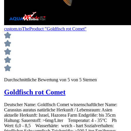
custom.toTheProduct "Goldfisch rot Comet"
Durchschnittliche Bewertung von 5 von 5 Sternen
Goldfisch rot Comet
Deutscher Name: Goldfisch Comet wissenschaftlicher Name:
Carassius auratus natürliche Herkunft / Lebensraum: Asien
aktuelle Herkunft: Israel, Hazorea Farm Endgröße: bis 35cm
Haltung: Sauerstoff: >6mg/Liter Temperatur: 4 - 35°C Ph
Wert: 6,0 - 8,5 Wasserhärte: weich - hart Sozialverhalten:
friedlicher Schwarmfisch Teichgröße: >500 Liter Ernährung: