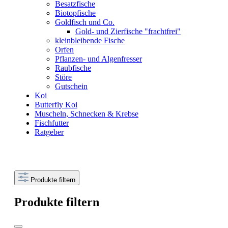
Besatzfische
Biotopfische
Goldfisch und Co.
Gold- und Zierfische "frachtfrei"
kleinbleibende Fische
Orfen
Pflanzen- und Algenfresser
Raubfische
Störe
Gutschein
Koi
Butterfly Koi
Muscheln, Schnecken & Krebse
Fischfutter
Ratgeber
Produkte filtern
Produkte filtern