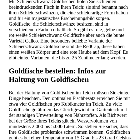
Mit Schleierschwanz-Goldfischen holen Sie sich einen
beeindruckenden Fisch in Ihren Teich: sie sind benannt nach
ihren Schleierschwänzen, die eine schleierartige Form haben
und für ein majestätisches Erscheinungsbild sorgen.
Goldfische, die Schleierschwänze besitzen, sind in
verschiedenen Farben erhältlich. So gibt es rote, gelbe und
rot-weiße Schleierschwanz Goldfische aber auch die bunte
Varietät Calico. Eine besonders beliebte Variante der
Schleierschwanz-Goldfische sind die RedCap, diese haben
einen weißen Körper und eine rote Haube auf dem Kopf. Es
gibt einige Varianten, die bis zu 25 Zentimeter lang werden.
Goldfische bestellen: Infos zur
Haltung von Goldfischen
Bei der Haltung von Goldfischen im Teich müssen Sie einige
Dinge beachten. Den optimalen Fischbesatz erreichen Sie mit
etwa vier Goldfischen pro Kubikmeter im Teich. Zu viele
Goldfische gefährden das Gleichgewicht im Gartenteich mit
der ständigen Umverteilung von Nährstoffen. Als Richtwert
bei der Größe Ihres Teichs gilt ein Wasservolumen von
mindestens 2.000 bis 5.000 Litern. So stellen Sie sicher, dass
Ihre Goldfische problemlos schwimmen können. Goldfischen
geht es bei einer Temperatur von 15 Grad bis 23 Grad Celsius