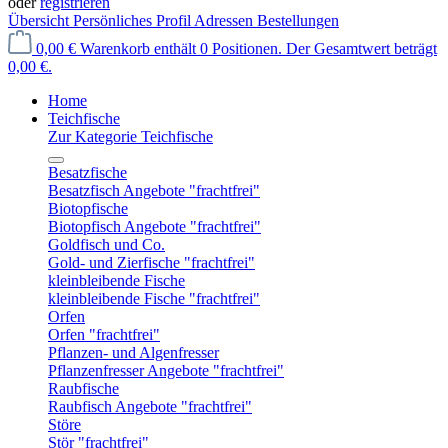
oder
registrieren
Übersicht
Persönliches Profil
Adressen
Bestellungen
0,00 €
Warenkorb enthält 0 Positionen. Der Gesamtwert beträgt
0,00 €.
Home
Teichfische
Zur Kategorie Teichfische
Besatzfische
Besatzfisch Angebote "frachtfrei"
Biotopfische
Biotopfisch Angebote "frachtfrei"
Goldfisch und Co.
Gold- und Zierfische "frachtfrei"
kleinbleibende Fische
kleinbleibende Fische "frachtfrei"
Orfen
Orfen "frachtfrei"
Pflanzen- und Algenfresser
Pflanzenfresser Angebote "frachtfrei"
Raubfische
Raubfisch Angebote "frachtfrei"
Störe
Stör "frachtfrei"