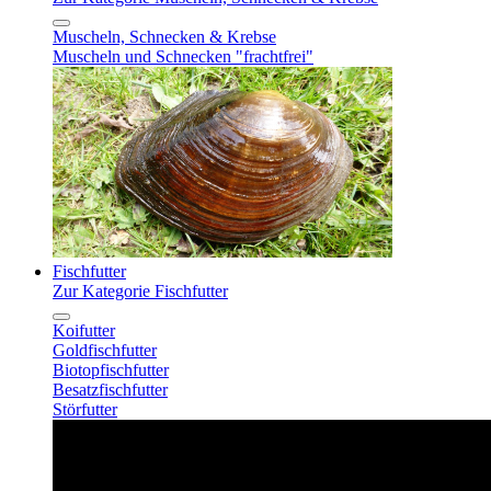
Muscheln, Schnecken & Krebse
Muscheln und Schnecken "frachtfrei"
Fischfutter
Zur Kategorie Fischfutter
Koifutter
Goldfischfutter
Biotopfischfutter
Besatzfischfutter
Störfutter