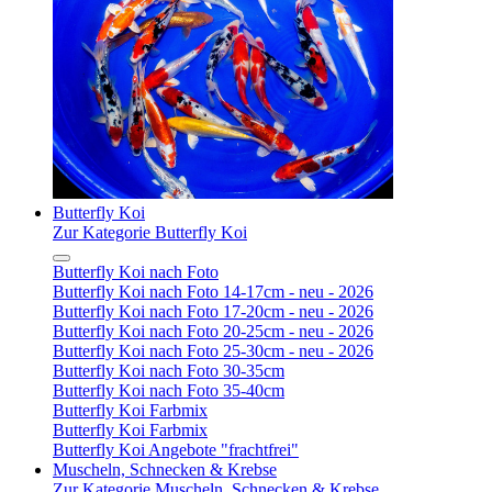
Butterfly Koi
Zur Kategorie Butterfly Koi
Butterfly Koi nach Foto
Butterfly Koi nach Foto 14-17cm - neu - 2026
Butterfly Koi nach Foto 17-20cm - neu - 2026
Butterfly Koi nach Foto 20-25cm - neu - 2026
Butterfly Koi nach Foto 25-30cm - neu - 2026
Butterfly Koi nach Foto 30-35cm
Butterfly Koi nach Foto 35-40cm
Butterfly Koi Farbmix
Butterfly Koi Farbmix
Butterfly Koi Angebote "frachtfrei"
Muscheln, Schnecken & Krebse
Zur Kategorie Muscheln, Schnecken & Krebse