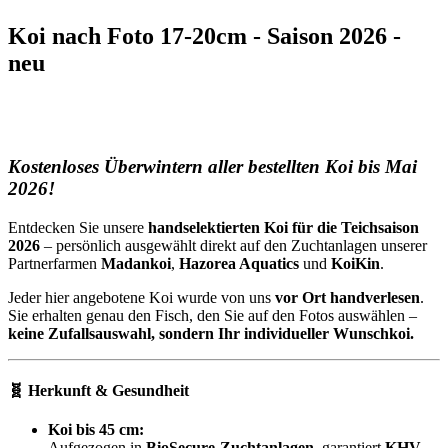
Koi nach Foto 17-20cm - Saison 2026 -
neu
Kostenloses Überwintern aller bestellten Koi bis Mai
2026!
Entdecken Sie unsere
handselektierten Koi für die Teichsaison
2026
– persönlich ausgewählt direkt auf den Zuchtanlagen unserer
Partnerfarmen
Madankoi
,
Hazorea Aquatics
und
KoiKin
.
Jeder hier angebotene Koi wurde von uns
vor Ort handverlesen
.
Sie erhalten genau den Fisch, den Sie auf den Fotos auswählen –
keine Zufallsauswahl, sondern Ihr individueller Wunschkoi.
🧬 Herkunft & Gesundheit
Koi bis 45 cm:
Aufgezogen in
BioSecure-Zuchtanlagen
, garantiert
KHV-