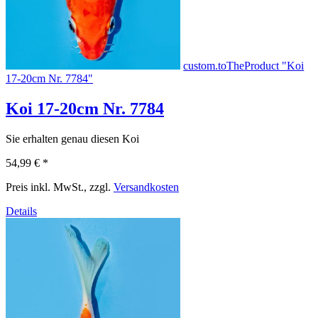
custom.toTheProduct "Koi
17-20cm Nr. 7784"
Koi 17-20cm Nr. 7784
Sie erhalten genau diesen Koi
54,99 €
*
Preis inkl. MwSt., zzgl.
Versandkosten
Details