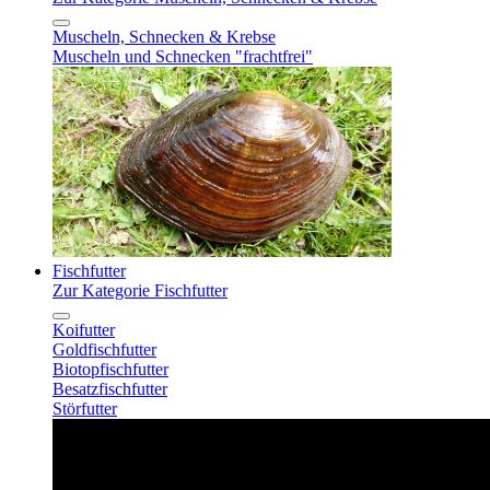
Muscheln, Schnecken & Krebse
Muscheln und Schnecken "frachtfrei"
Fischfutter
Zur Kategorie Fischfutter
Koifutter
Goldfischfutter
Biotopfischfutter
Besatzfischfutter
Störfutter