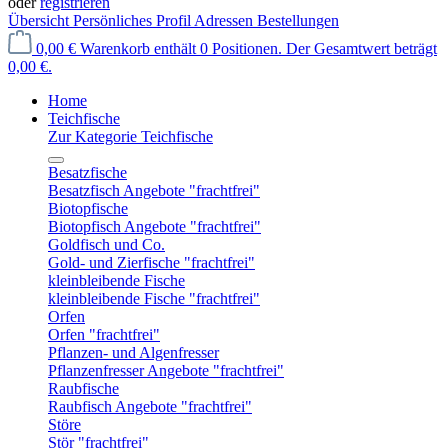
oder
registrieren
Übersicht
Persönliches Profil
Adressen
Bestellungen
0,00 €
Warenkorb enthält 0 Positionen. Der Gesamtwert beträgt
0,00 €.
Home
Teichfische
Zur Kategorie Teichfische
Besatzfische
Besatzfisch Angebote "frachtfrei"
Biotopfische
Biotopfisch Angebote "frachtfrei"
Goldfisch und Co.
Gold- und Zierfische "frachtfrei"
kleinbleibende Fische
kleinbleibende Fische "frachtfrei"
Orfen
Orfen "frachtfrei"
Pflanzen- und Algenfresser
Pflanzenfresser Angebote "frachtfrei"
Raubfische
Raubfisch Angebote "frachtfrei"
Störe
Stör "frachtfrei"