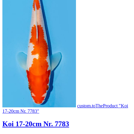
custom.toTheProduct "Koi
17-20cm Nr. 7783"
Koi 17-20cm Nr. 7783