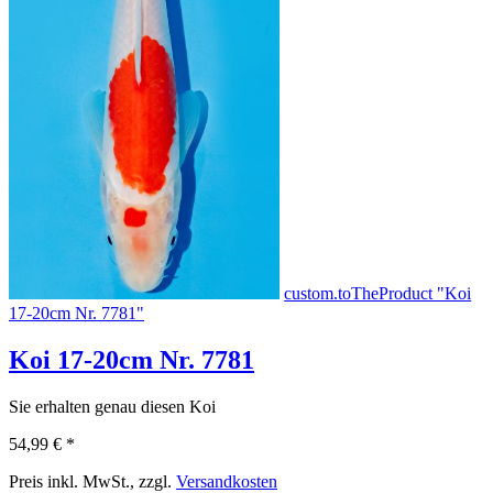
custom.toTheProduct "Koi
17-20cm Nr. 7781"
Koi 17-20cm Nr. 7781
Sie erhalten genau diesen Koi
54,99 €
*
Preis inkl. MwSt., zzgl.
Versandkosten