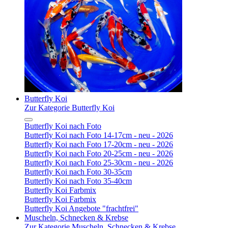
Butterfly Koi
Zur Kategorie Butterfly Koi
Butterfly Koi nach Foto
Butterfly Koi nach Foto 14-17cm - neu - 2026
Butterfly Koi nach Foto 17-20cm - neu - 2026
Butterfly Koi nach Foto 20-25cm - neu - 2026
Butterfly Koi nach Foto 25-30cm - neu - 2026
Butterfly Koi nach Foto 30-35cm
Butterfly Koi nach Foto 35-40cm
Butterfly Koi Farbmix
Butterfly Koi Farbmix
Butterfly Koi Angebote "frachtfrei"
Muscheln, Schnecken & Krebse
Zur Kategorie Muscheln, Schnecken & Krebse