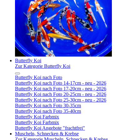
Butterfly Koi
Zur Kategorie Butterfly Koi
Butterfly Koi nach Foto
Butterfly Koi nach Foto 14-17cm - neu - 2026
Butterfly Koi nach Foto 17-20cm - neu - 2026
Butterfly Koi nach Foto 20-25cm - neu - 2026
Butterfly Koi nach Foto 25-30cm - neu - 2026
Butterfly Koi nach Foto 30-35cm
Butterfly Koi nach Foto 35-40cm
Butterfly Koi Farbmix
Butterfly Koi Farbmix
Butterfly Koi Angebote "frachtfrei"
Muscheln, Schnecken & Krebse
Zur Kategorie Muscheln, Schnecken & Krebse