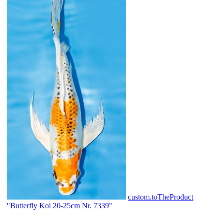
custom.toTheProduct
"Butterfly Koi 20-25cm Nr. 7339"