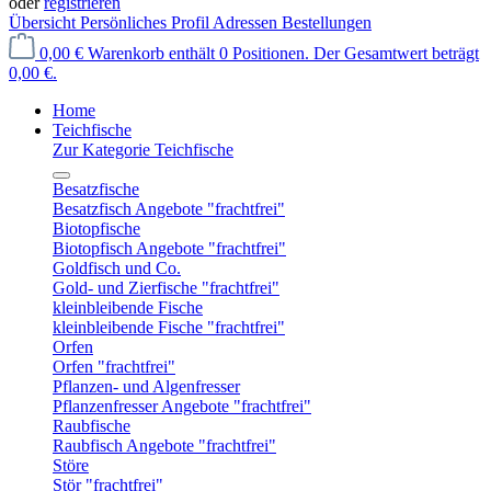
oder
registrieren
Übersicht
Persönliches Profil
Adressen
Bestellungen
0,00 €
Warenkorb enthält 0 Positionen. Der Gesamtwert beträgt
0,00 €.
Home
Teichfische
Zur Kategorie Teichfische
Besatzfische
Besatzfisch Angebote "frachtfrei"
Biotopfische
Biotopfisch Angebote "frachtfrei"
Goldfisch und Co.
Gold- und Zierfische "frachtfrei"
kleinbleibende Fische
kleinbleibende Fische "frachtfrei"
Orfen
Orfen "frachtfrei"
Pflanzen- und Algenfresser
Pflanzenfresser Angebote "frachtfrei"
Raubfische
Raubfisch Angebote "frachtfrei"
Störe
Stör "frachtfrei"