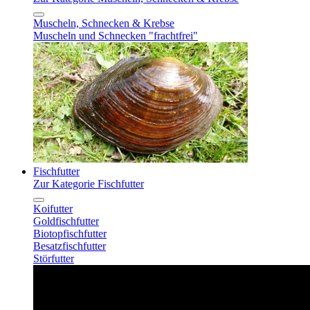
Muscheln, Schnecken & Krebse
Muscheln und Schnecken "frachtfrei"
Fischfutter
Zur Kategorie Fischfutter
Koifutter
Goldfischfutter
Biotopfischfutter
Besatzfischfutter
Störfutter