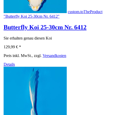
custom.toTheProduct
"Butterfly Koi 25-30cm Nr. 6412"
Butterfly Koi 25-30cm Nr. 6412
Sie erhalten genau diesen Koi
129,99 €
*
Preis inkl. MwSt., zzgl.
Versandkosten
Details