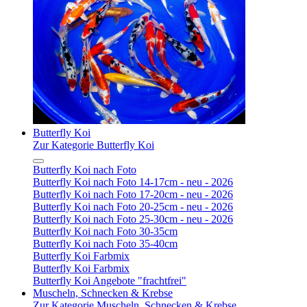
Butterfly Koi
Zur Kategorie Butterfly Koi
Butterfly Koi nach Foto
Butterfly Koi nach Foto 14-17cm - neu - 2026
Butterfly Koi nach Foto 17-20cm - neu - 2026
Butterfly Koi nach Foto 20-25cm - neu - 2026
Butterfly Koi nach Foto 25-30cm - neu - 2026
Butterfly Koi nach Foto 30-35cm
Butterfly Koi nach Foto 35-40cm
Butterfly Koi Farbmix
Butterfly Koi Farbmix
Butterfly Koi Angebote "frachtfrei"
Muscheln, Schnecken & Krebse
Zur Kategorie Muscheln, Schnecken & Krebse