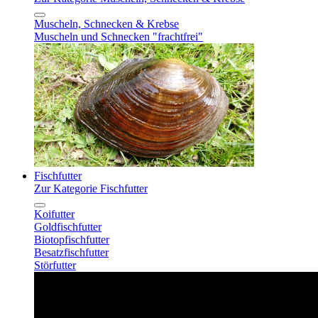
Muscheln, Schnecken & Krebse
Muscheln und Schnecken "frachtfrei"
Fischfutter
Zur Kategorie Fischfutter
Koifutter
Goldfischfutter
Biotopfischfutter
Besatzfischfutter
Störfutter