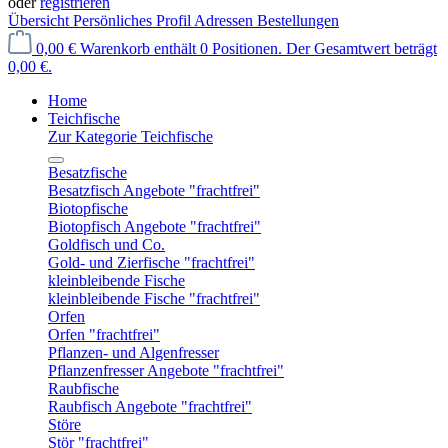
oder
registrieren
Übersicht
Persönliches Profil
Adressen
Bestellungen
0,00 €
Warenkorb enthält 0 Positionen. Der Gesamtwert beträgt
0,00 €.
Home
Teichfische
Zur Kategorie Teichfische
Besatzfische
Besatzfisch Angebote "frachtfrei"
Biotopfische
Biotopfisch Angebote "frachtfrei"
Goldfisch und Co.
Gold- und Zierfische "frachtfrei"
kleinbleibende Fische
kleinbleibende Fische "frachtfrei"
Orfen
Orfen "frachtfrei"
Pflanzen- und Algenfresser
Pflanzenfresser Angebote "frachtfrei"
Raubfische
Raubfisch Angebote "frachtfrei"
Störe
Stör "frachtfrei"