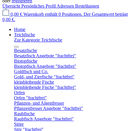
oder
registrieren
Übersicht
Persönliches Profil
Adressen
Bestellungen
0,00 €
Warenkorb enthält 0 Positionen. Der Gesamtwert beträgt
0,00 €.
Home
Teichfische
Zur Kategorie Teichfische
Besatzfische
Besatzfisch Angebote "frachtfrei"
Biotopfische
Biotopfisch Angebote "frachtfrei"
Goldfisch und Co.
Gold- und Zierfische "frachtfrei"
kleinbleibende Fische
kleinbleibende Fische "frachtfrei"
Orfen
Orfen "frachtfrei"
Pflanzen- und Algenfresser
Pflanzenfresser Angebote "frachtfrei"
Raubfische
Raubfisch Angebote "frachtfrei"
Störe
Stör "frachtfrei"