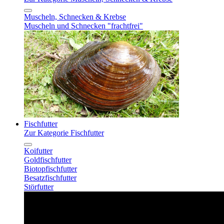
Muscheln, Schnecken & Krebse
Muscheln und Schnecken "frachtfrei"
Fischfutter
Zur Kategorie Fischfutter
Koifutter
Goldfischfutter
Biotopfischfutter
Besatzfischfutter
Störfutter