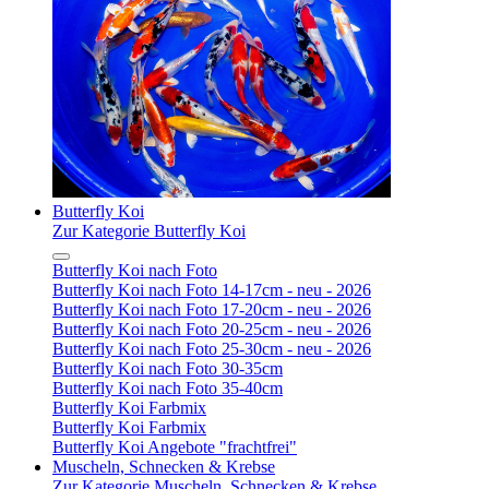
Butterfly Koi
Zur Kategorie Butterfly Koi
Butterfly Koi nach Foto
Butterfly Koi nach Foto 14-17cm - neu - 2026
Butterfly Koi nach Foto 17-20cm - neu - 2026
Butterfly Koi nach Foto 20-25cm - neu - 2026
Butterfly Koi nach Foto 25-30cm - neu - 2026
Butterfly Koi nach Foto 30-35cm
Butterfly Koi nach Foto 35-40cm
Butterfly Koi Farbmix
Butterfly Koi Farbmix
Butterfly Koi Angebote "frachtfrei"
Muscheln, Schnecken & Krebse
Zur Kategorie Muscheln, Schnecken & Krebse