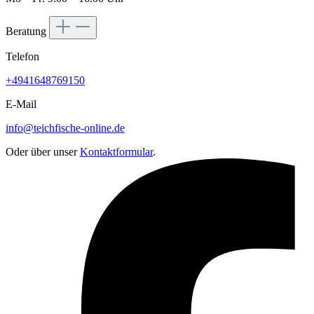
Beratung
Telefon
+4941648769150
E-Mail
info@teichfische-online.de
Oder über unser
Kontaktformular
.