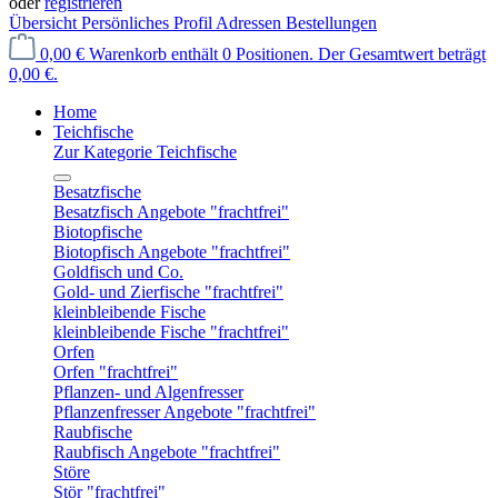
oder
registrieren
Übersicht
Persönliches Profil
Adressen
Bestellungen
0,00 €
Warenkorb enthält 0 Positionen. Der Gesamtwert beträgt
0,00 €.
Home
Teichfische
Zur Kategorie Teichfische
Besatzfische
Besatzfisch Angebote "frachtfrei"
Biotopfische
Biotopfisch Angebote "frachtfrei"
Goldfisch und Co.
Gold- und Zierfische "frachtfrei"
kleinbleibende Fische
kleinbleibende Fische "frachtfrei"
Orfen
Orfen "frachtfrei"
Pflanzen- und Algenfresser
Pflanzenfresser Angebote "frachtfrei"
Raubfische
Raubfisch Angebote "frachtfrei"
Störe
Stör "frachtfrei"