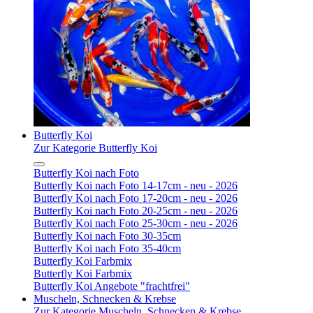
Butterfly Koi
Zur Kategorie Butterfly Koi
Butterfly Koi nach Foto
Butterfly Koi nach Foto 14-17cm - neu - 2026
Butterfly Koi nach Foto 17-20cm - neu - 2026
Butterfly Koi nach Foto 20-25cm - neu - 2026
Butterfly Koi nach Foto 25-30cm - neu - 2026
Butterfly Koi nach Foto 30-35cm
Butterfly Koi nach Foto 35-40cm
Butterfly Koi Farbmix
Butterfly Koi Farbmix
Butterfly Koi Angebote "frachtfrei"
Muscheln, Schnecken & Krebse
Zur Kategorie Muscheln, Schnecken & Krebse