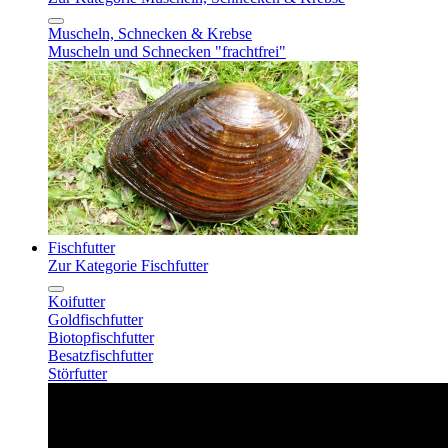
Muscheln, Schnecken & Krebse
Muscheln und Schnecken "frachtfrei"
Fischfutter
Zur Kategorie Fischfutter
Koifutter
Goldfischfutter
Biotopfischfutter
Besatzfischfutter
Störfutter