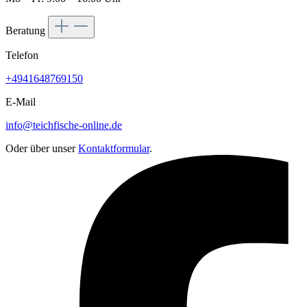
Beratung
Telefon
+4941648769150
E-Mail
info@teichfische-online.de
Oder über unser
Kontaktformular
.