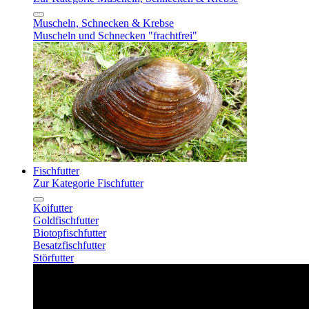
Muscheln, Schnecken & Krebse
Muscheln und Schnecken "frachtfrei"
Fischfutter
Zur Kategorie Fischfutter
Koifutter
Goldfischfutter
Biotopfischfutter
Besatzfischfutter
Störfutter