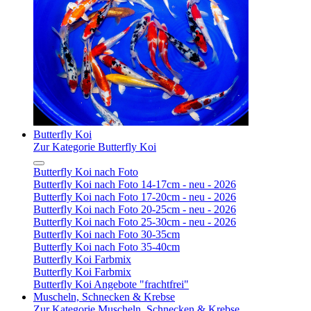
Butterfly Koi
Zur Kategorie Butterfly Koi
Butterfly Koi nach Foto
Butterfly Koi nach Foto 14-17cm - neu - 2026
Butterfly Koi nach Foto 17-20cm - neu - 2026
Butterfly Koi nach Foto 20-25cm - neu - 2026
Butterfly Koi nach Foto 25-30cm - neu - 2026
Butterfly Koi nach Foto 30-35cm
Butterfly Koi nach Foto 35-40cm
Butterfly Koi Farbmix
Butterfly Koi Farbmix
Butterfly Koi Angebote "frachtfrei"
Muscheln, Schnecken & Krebse
Zur Kategorie Muscheln, Schnecken & Krebse