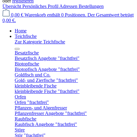
oder
registrieren
Übersicht
Persönliches Profil
Adressen
Bestellungen
0,00 €
Warenkorb enthält 0 Positionen. Der Gesamtwert beträgt
0,00 €.
Home
Teichfische
Zur Kategorie Teichfische
Besatzfische
Besatzfisch Angebote "frachtfrei"
Biotopfische
Biotopfisch Angebote "frachtfrei"
Goldfisch und Co.
Gold- und Zierfische "frachtfrei"
kleinbleibende Fische
kleinbleibende Fische "frachtfrei"
Orfen
Orfen "frachtfrei"
Pflanzen- und Algenfresser
Pflanzenfresser Angebote "frachtfrei"
Raubfische
Raubfisch Angebote "frachtfrei"
Störe
Stör "frachtfrei"