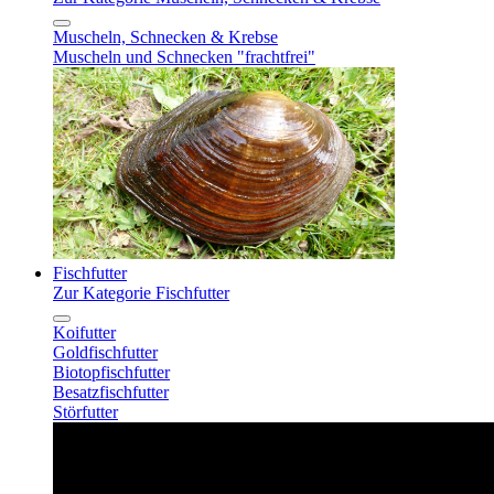
Muscheln, Schnecken & Krebse
Muscheln und Schnecken "frachtfrei"
Fischfutter
Zur Kategorie Fischfutter
Koifutter
Goldfischfutter
Biotopfischfutter
Besatzfischfutter
Störfutter