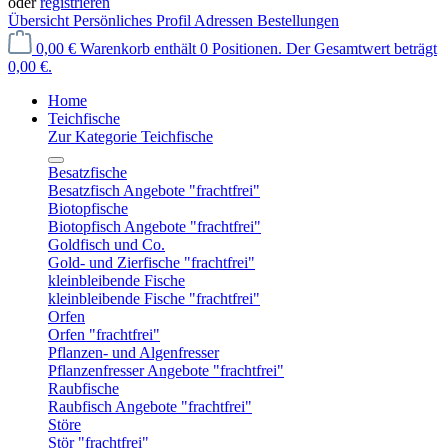
oder
registrieren
Übersicht
Persönliches Profil
Adressen
Bestellungen
0,00 €
Warenkorb enthält 0 Positionen. Der Gesamtwert beträgt
0,00 €.
Home
Teichfische
Zur Kategorie Teichfische
Besatzfische
Besatzfisch Angebote "frachtfrei"
Biotopfische
Biotopfisch Angebote "frachtfrei"
Goldfisch und Co.
Gold- und Zierfische "frachtfrei"
kleinbleibende Fische
kleinbleibende Fische "frachtfrei"
Orfen
Orfen "frachtfrei"
Pflanzen- und Algenfresser
Pflanzenfresser Angebote "frachtfrei"
Raubfische
Raubfisch Angebote "frachtfrei"
Störe
Stör "frachtfrei"