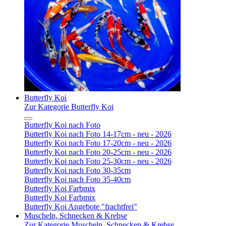
Butterfly Koi
Zur Kategorie Butterfly Koi
Butterfly Koi nach Foto
Butterfly Koi nach Foto 14-17cm - neu - 2026
Butterfly Koi nach Foto 17-20cm - neu - 2026
Butterfly Koi nach Foto 20-25cm - neu - 2026
Butterfly Koi nach Foto 25-30cm - neu - 2026
Butterfly Koi nach Foto 30-35cm
Butterfly Koi nach Foto 35-40cm
Butterfly Koi Farbmix
Butterfly Koi Farbmix
Butterfly Koi Angebote "frachtfrei"
Muscheln, Schnecken & Krebse
Zur Kategorie Muscheln, Schnecken & Krebse