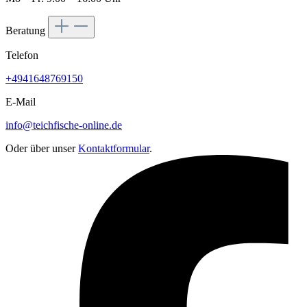
Beratung
Telefon
+4941648769150
E-Mail
info@teichfische-online.de
Oder über unser
Kontaktformular
.