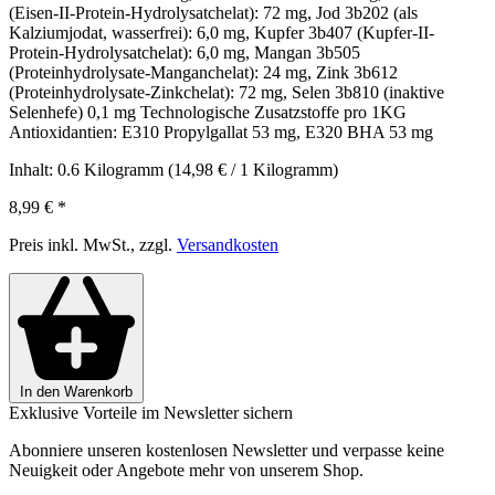
(Eisen-II-Protein-Hydrolysatchelat): 72 mg, Jod 3b202 (als
Kalziumjodat, wasserfrei): 6,0 mg, Kupfer 3b407 (Kupfer-II-
Protein-Hydrolysatchelat): 6,0 mg, Mangan 3b505
(Proteinhydrolysate-Manganchelat): 24 mg, Zink 3b612
(Proteinhydrolysate-Zinkchelat): 72 mg, Selen 3b810 (inaktive
Selenhefe) 0,1 mg Technologische Zusatzstoffe pro 1KG
Antioxidantien: E310 Propylgallat 53 mg, E320 BHA 53 mg
Inhalt:
0.6 Kilogramm
(14,98 € / 1 Kilogramm)
8,99 €
*
Preis inkl. MwSt., zzgl.
Versandkosten
In den Warenkorb
Exklusive Vorteile im Newsletter sichern
Abonniere unseren kostenlosen Newsletter und verpasse keine
Neuigkeit oder Angebote mehr von unserem Shop.