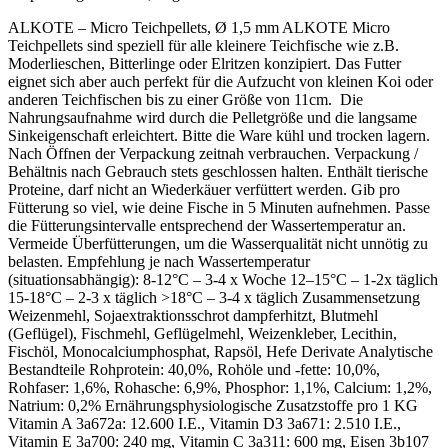
ALKOTE – Micro Teichpellets, Ø 1,5 mm ALKOTE Micro
Teichpellets sind speziell für alle kleinere Teichfische wie z.B.
Moderlieschen, Bitterlinge oder Elritzen konzipiert. Das Futter
eignet sich aber auch perfekt für die Aufzucht von kleinen Koi oder
anderen Teichfischen bis zu einer Größe von 11cm. Die
Nahrungsaufnahme wird durch die Pelletgröße und die langsame
Sinkeigenschaft erleichtert. Bitte die Ware kühl und trocken lagern.
Nach Öffnen der Verpackung zeitnah verbrauchen. Verpackung /
Behältnis nach Gebrauch stets geschlossen halten. Enthält tierische
Proteine, darf nicht an Wiederkäuer verfüttert werden. Gib pro
Fütterung so viel, wie deine Fische in 5 Minuten aufnehmen. Passe
die Fütterungsintervalle entsprechend der Wassertemperatur an.
Vermeide Überfütterungen, um die Wasserqualität nicht unnötig zu
belasten. Empfehlung je nach Wassertemperatur
(situationsabhängig): 8-12°C – 3-4 x Woche 12–15°C – 1-2x täglich
15-18°C – 2-3 x täglich >18°C – 3-4 x täglich Zusammensetzung
Weizenmehl, Sojaextraktionsschrot dampferhitzt, Blutmehl
(Geflügel), Fischmehl, Geflügelmehl, Weizenkleber, Lecithin,
Fischöl, Monocalciumphosphat, Rapsöl, Hefe Derivate Analytische
Bestandteile Rohprotein: 40,0%, Rohöle und -fette: 10,0%,
Rohfaser: 1,6%, Rohasche: 6,9%, Phosphor: 1,1%, Calcium: 1,2%,
Natrium: 0,2% Ernährungsphysiologische Zusatzstoffe pro 1 KG
Vitamin A 3a672a: 12.600 I.E., Vitamin D3 3a671: 2.510 I.E.,
Vitamin E 3a700: 240 mg, Vitamin C 3a311: 600 mg, Eisen 3b107