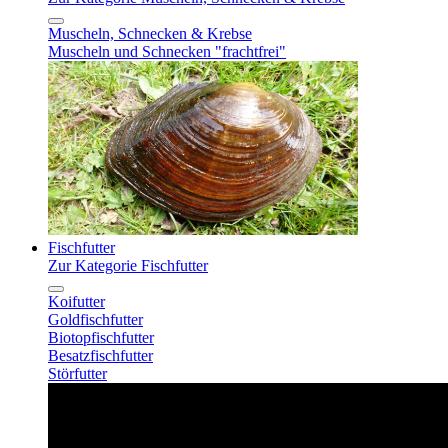
Muscheln, Schnecken & Krebse
Muscheln und Schnecken "frachtfrei"
Fischfutter
Zur Kategorie Fischfutter
Koifutter
Goldfischfutter
Biotopfischfutter
Besatzfischfutter
Störfutter