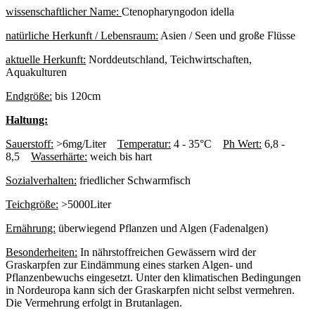
wissenschaftlicher Name:
Ctenopharyngodon idella
natürliche Herkunft / Lebensraum:
Asien / Seen und große Flüsse
aktuelle Herkunft:
Norddeutschland, Teichwirtschaften,
Aquakulturen
Endgröße:
bis 120cm
Haltung:
Sauerstoff:
>6mg/Liter
Temperatur:
4 - 35°C
Ph Wert:
6,8 -
8,5
Wasserhärte:
weich bis hart
Sozialverhalten:
friedlicher Schwarmfisch
Teichgröße:
>5000Liter
Ernährung:
überwiegend Pflanzen und Algen (Fadenalgen)
Besonderheiten:
In nährstoffreichen Gewässern wird der
Graskarpfen zur Eindämmung eines starken Algen- und
Pflanzenbewuchs eingesetzt. Unter den klimatischen Bedingungen
in Nordeuropa kann sich der Graskarpfen nicht selbst vermehren.
Die Vermehrung erfolgt in Brutanlagen.