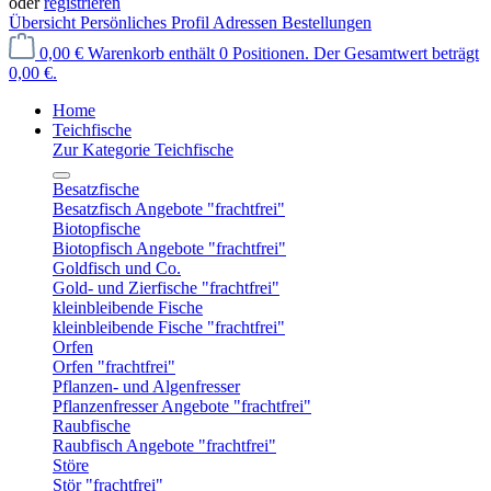
oder
registrieren
Übersicht
Persönliches Profil
Adressen
Bestellungen
0,00 €
Warenkorb enthält 0 Positionen. Der Gesamtwert beträgt
0,00 €.
Home
Teichfische
Zur Kategorie Teichfische
Besatzfische
Besatzfisch Angebote "frachtfrei"
Biotopfische
Biotopfisch Angebote "frachtfrei"
Goldfisch und Co.
Gold- und Zierfische "frachtfrei"
kleinbleibende Fische
kleinbleibende Fische "frachtfrei"
Orfen
Orfen "frachtfrei"
Pflanzen- und Algenfresser
Pflanzenfresser Angebote "frachtfrei"
Raubfische
Raubfisch Angebote "frachtfrei"
Störe
Stör "frachtfrei"