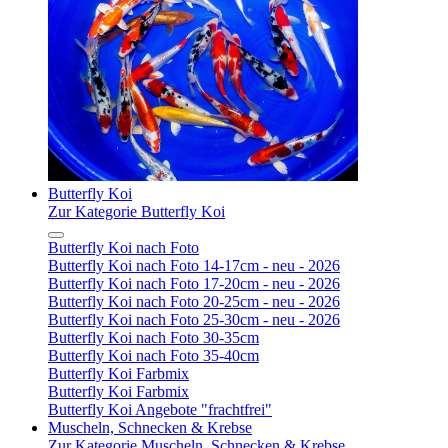
Butterfly Koi
Zur Kategorie Butterfly Koi
Butterfly Koi nach Foto
Butterfly Koi nach Foto 14-17cm - neu - 2026
Butterfly Koi nach Foto 17-20cm - neu - 2026
Butterfly Koi nach Foto 20-25cm - neu - 2026
Butterfly Koi nach Foto 25-30cm - neu - 2026
Butterfly Koi nach Foto 30-35cm
Butterfly Koi nach Foto 35-40cm
Butterfly Koi Farbmix
Butterfly Koi Farbmix
Butterfly Koi Angebote "frachtfrei"
Muscheln, Schnecken & Krebse
Zur Kategorie Muscheln, Schnecken & Krebse