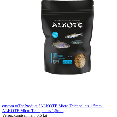
custom.toTheProduct "ALKOTE Micro Teichpellets 1,5mm"
ALKOTE Micro Teichpellets 1,5mm
Verpackungseinheit:
0,6 kg