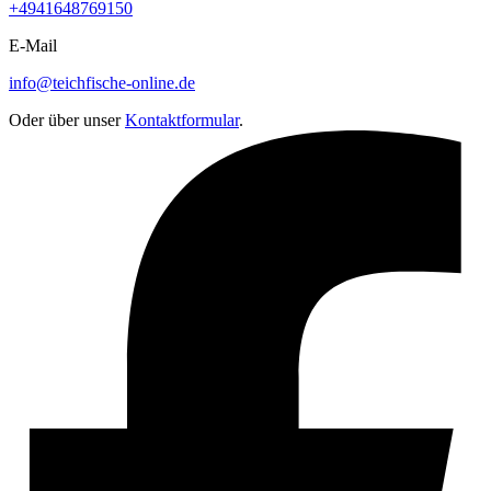
+4941648769150
E-Mail
info@teichfische-online.de
Oder über unser
Kontaktformular
.