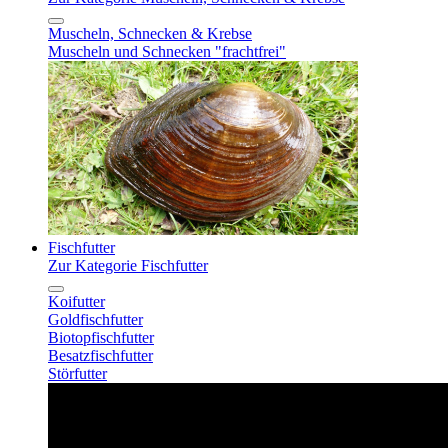
Muscheln, Schnecken & Krebse
Muscheln und Schnecken "frachtfrei"
Fischfutter
Zur Kategorie Fischfutter
Koifutter
Goldfischfutter
Biotopfischfutter
Besatzfischfutter
Störfutter