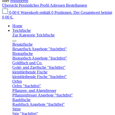
oder
registrieren
Übersicht
Persönliches Profil
Adressen
Bestellungen
0,00 €
Warenkorb enthält 0 Positionen. Der Gesamtwert beträgt
0,00 €.
Home
Teichfische
Zur Kategorie Teichfische
Besatzfische
Besatzfisch Angebote "frachtfrei"
Biotopfische
Biotopfisch Angebote "frachtfrei"
Goldfisch und Co.
Gold- und Zierfische "frachtfrei"
kleinbleibende Fische
kleinbleibende Fische "frachtfrei"
Orfen
Orfen "frachtfrei"
Pflanzen- und Algenfresser
Pflanzenfresser Angebote "frachtfrei"
Raubfische
Raubfisch Angebote "frachtfrei"
Störe
Stör "frachtfrei"