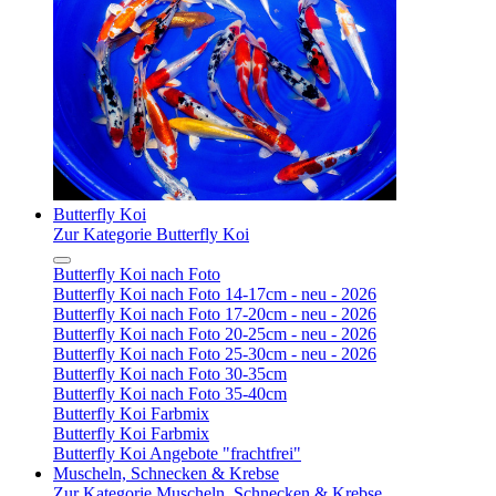
Butterfly Koi
Zur Kategorie Butterfly Koi
Butterfly Koi nach Foto
Butterfly Koi nach Foto 14-17cm - neu - 2026
Butterfly Koi nach Foto 17-20cm - neu - 2026
Butterfly Koi nach Foto 20-25cm - neu - 2026
Butterfly Koi nach Foto 25-30cm - neu - 2026
Butterfly Koi nach Foto 30-35cm
Butterfly Koi nach Foto 35-40cm
Butterfly Koi Farbmix
Butterfly Koi Farbmix
Butterfly Koi Angebote "frachtfrei"
Muscheln, Schnecken & Krebse
Zur Kategorie Muscheln, Schnecken & Krebse