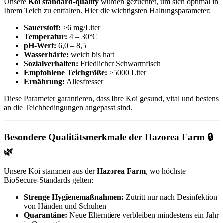
Unsere
Koi standard-quality
wurden gezüchtet, um sich optimal in
Ihrem Teich zu entfalten. Hier die wichtigsten Haltungsparameter:
Sauerstoff:
>6 mg/Liter
Temperatur:
4 – 30°C
pH-Wert:
6,0 – 8,5
Wasserhärte:
weich bis hart
Sozialverhalten:
Friedlicher Schwarmfisch
Empfohlene Teichgröße:
>5000 Liter
Ernährung:
Allesfresser
Diese Parameter garantieren, dass Ihre Koi gesund, vital und bestens
an die Teichbedingungen angepasst sind.
Besondere Qualitätsmerkmale der Hazorea Farm 🔒
🌿
Unsere Koi stammen aus der
Hazorea Farm
, wo höchste
BioSecure-Standards gelten:
Strenge Hygienemaßnahmen:
Zutritt nur nach Desinfektion
von Händen und Schuhen
Quarantäne:
Neue Elterntiere verbleiben mindestens ein Jahr