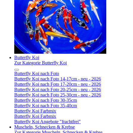
Butterfly Koi
Zur Kategorie Butterfly Koi
Butterfly Koi nach Foto
Butterfly Koi nach Foto 14-17cm - neu - 2026
Butterfly Koi nach Foto 17-20cm - neu - 2026
Butterfly Koi nach Foto 20-25cm - neu - 2026
Butterfly Koi nach Foto 25-30cm - neu - 2026
Butterfly Koi nach Foto 30-35cm
Butterfly Koi nach Foto 35-40cm
Butterfly Koi Farbmix
Butterfly Koi Farbmix
Butterfly Koi Angebote "frachtfrei"
Muscheln, Schnecken & Krebse
Zur Kategorie Muscheln, Schnecken & Krebse