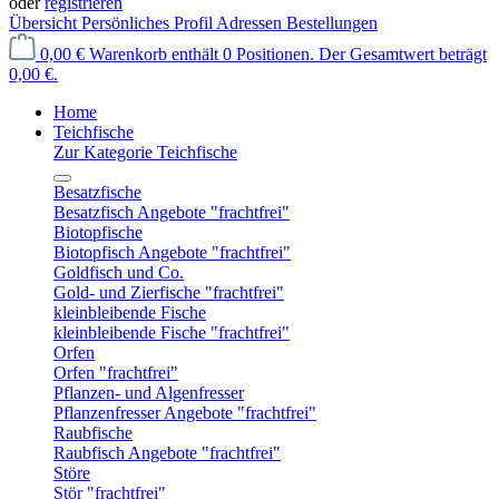
oder
registrieren
Übersicht
Persönliches Profil
Adressen
Bestellungen
0,00 €
Warenkorb enthält 0 Positionen. Der Gesamtwert beträgt
0,00 €.
Home
Teichfische
Zur Kategorie Teichfische
Besatzfische
Besatzfisch Angebote "frachtfrei"
Biotopfische
Biotopfisch Angebote "frachtfrei"
Goldfisch und Co.
Gold- und Zierfische "frachtfrei"
kleinbleibende Fische
kleinbleibende Fische "frachtfrei"
Orfen
Orfen "frachtfrei"
Pflanzen- und Algenfresser
Pflanzenfresser Angebote "frachtfrei"
Raubfische
Raubfisch Angebote "frachtfrei"
Störe
Stör "frachtfrei"