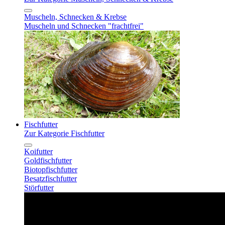
Muscheln, Schnecken & Krebse
Muscheln und Schnecken "frachtfrei"
Fischfutter
Zur Kategorie Fischfutter
Koifutter
Goldfischfutter
Biotopfischfutter
Besatzfischfutter
Störfutter