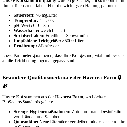
Unsere
Koi standard-quality
wurden gezüchtet, um sich optimal in
Ihrem Teich zu entfalten. Hier die wichtigsten Haltungsparameter:
Sauerstoff:
>6 mg/Liter
Temperatur:
4 – 30°C
pH-Wert:
6,0 – 8,5
Wasserhärte:
weich bis hart
Sozialverhalten:
Friedlicher Schwarmfisch
Empfohlene Teichgröße:
>5000 Liter
Ernährung:
Allesfresser
Diese Parameter garantieren, dass Ihre Koi gesund, vital und bestens
an die Teichbedingungen angepasst sind.
Besondere Qualitätsmerkmale der Hazorea Farm 🔒
🌿
Unsere Koi stammen aus der
Hazorea Farm
, wo höchste
BioSecure-Standards gelten:
Strenge Hygienemaßnahmen:
Zutritt nur nach Desinfektion
von Händen und Schuhen
Quarantäne:
Neue Elterntiere verbleiben mindestens ein Jahr
in Quarantäne