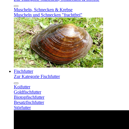
Muscheln, Schnecken & Krebse
Muscheln und Schnecken "frachtfrei"
Fischfutter
Zur Kategorie Fischfutter
Koifutter
Goldfischfutter
Biotopfischfutter
Besatzfischfutter
Störfutter