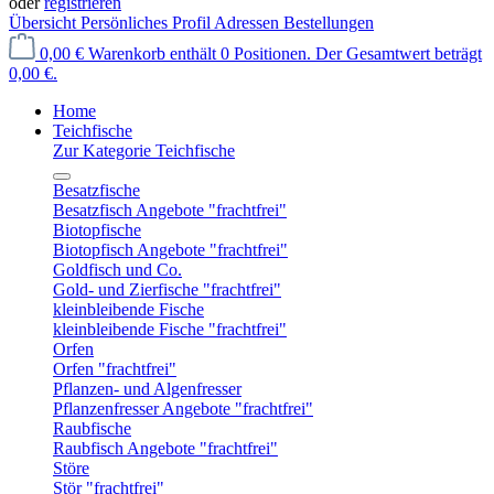
oder
registrieren
Übersicht
Persönliches Profil
Adressen
Bestellungen
0,00 €
Warenkorb enthält 0 Positionen. Der Gesamtwert beträgt
0,00 €.
Home
Teichfische
Zur Kategorie Teichfische
Besatzfische
Besatzfisch Angebote "frachtfrei"
Biotopfische
Biotopfisch Angebote "frachtfrei"
Goldfisch und Co.
Gold- und Zierfische "frachtfrei"
kleinbleibende Fische
kleinbleibende Fische "frachtfrei"
Orfen
Orfen "frachtfrei"
Pflanzen- und Algenfresser
Pflanzenfresser Angebote "frachtfrei"
Raubfische
Raubfisch Angebote "frachtfrei"
Störe
Stör "frachtfrei"