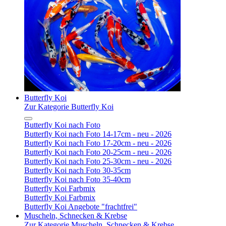
Butterfly Koi
Zur Kategorie Butterfly Koi
Butterfly Koi nach Foto
Butterfly Koi nach Foto 14-17cm - neu - 2026
Butterfly Koi nach Foto 17-20cm - neu - 2026
Butterfly Koi nach Foto 20-25cm - neu - 2026
Butterfly Koi nach Foto 25-30cm - neu - 2026
Butterfly Koi nach Foto 30-35cm
Butterfly Koi nach Foto 35-40cm
Butterfly Koi Farbmix
Butterfly Koi Farbmix
Butterfly Koi Angebote "frachtfrei"
Muscheln, Schnecken & Krebse
Zur Kategorie Muscheln, Schnecken & Krebse