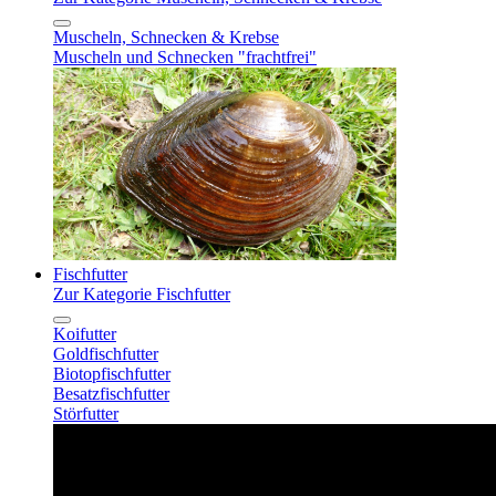
Muscheln, Schnecken & Krebse
Muscheln und Schnecken "frachtfrei"
Fischfutter
Zur Kategorie Fischfutter
Koifutter
Goldfischfutter
Biotopfischfutter
Besatzfischfutter
Störfutter