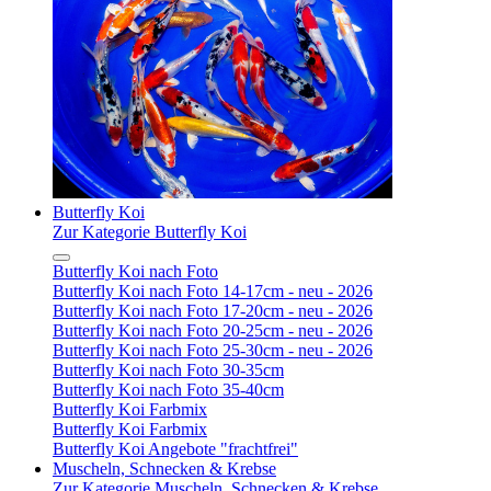
Butterfly Koi
Zur Kategorie Butterfly Koi
Butterfly Koi nach Foto
Butterfly Koi nach Foto 14-17cm - neu - 2026
Butterfly Koi nach Foto 17-20cm - neu - 2026
Butterfly Koi nach Foto 20-25cm - neu - 2026
Butterfly Koi nach Foto 25-30cm - neu - 2026
Butterfly Koi nach Foto 30-35cm
Butterfly Koi nach Foto 35-40cm
Butterfly Koi Farbmix
Butterfly Koi Farbmix
Butterfly Koi Angebote "frachtfrei"
Muscheln, Schnecken & Krebse
Zur Kategorie Muscheln, Schnecken & Krebse