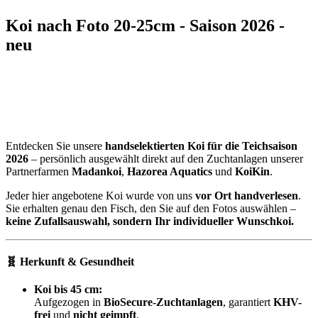
Koi nach Foto 20-25cm - Saison 2026 -
neu
Entdecken Sie unsere
handselektierten Koi für die Teichsaison
2026
– persönlich ausgewählt direkt auf den Zuchtanlagen unserer
Partnerfarmen
Madankoi
,
Hazorea Aquatics
und
KoiKin
.
Jeder hier angebotene Koi wurde von uns
vor Ort handverlesen
.
Sie erhalten genau den Fisch, den Sie auf den Fotos auswählen –
keine Zufallsauswahl, sondern Ihr individueller Wunschkoi.
🧬 Herkunft & Gesundheit
Koi bis 45 cm:
Aufgezogen in
BioSecure-Zuchtanlagen
, garantiert
KHV-
frei
und
nicht geimpft
.