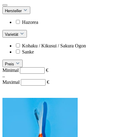
Hersteller
Hazorea
Varietät
Kohaku / Kikusui / Sakura Ogon
Sanke
Preis
Minimal
€
–
Maximal
€