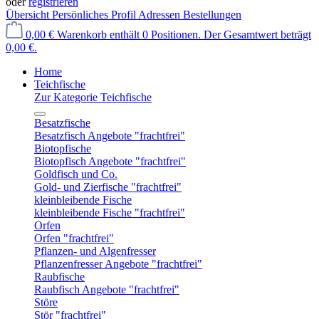
oder
registrieren
Übersicht
Persönliches Profil
Adressen
Bestellungen
0,00 €
Warenkorb enthält 0 Positionen. Der Gesamtwert beträgt
0,00 €.
Home
Teichfische
Zur Kategorie Teichfische
Besatzfische
Besatzfisch Angebote "frachtfrei"
Biotopfische
Biotopfisch Angebote "frachtfrei"
Goldfisch und Co.
Gold- und Zierfische "frachtfrei"
kleinbleibende Fische
kleinbleibende Fische "frachtfrei"
Orfen
Orfen "frachtfrei"
Pflanzen- und Algenfresser
Pflanzenfresser Angebote "frachtfrei"
Raubfische
Raubfisch Angebote "frachtfrei"
Störe
Stör "frachtfrei"