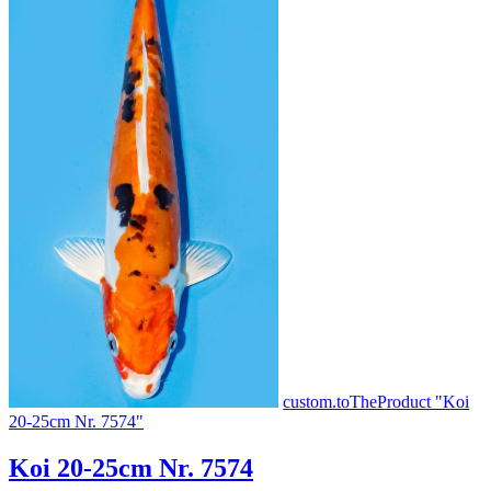
custom.toTheProduct "Koi
20-25cm Nr. 7574"
Koi 20-25cm Nr. 7574