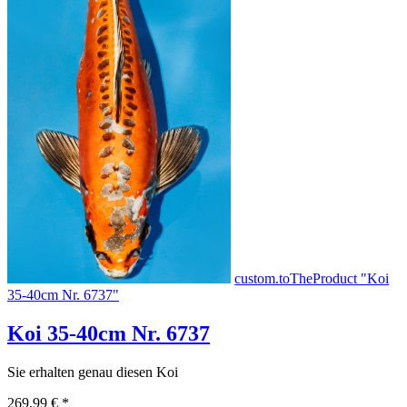
custom.toTheProduct "Koi
35-40cm Nr. 6737"
Koi 35-40cm Nr. 6737
Sie erhalten genau diesen Koi
269,99 €
*