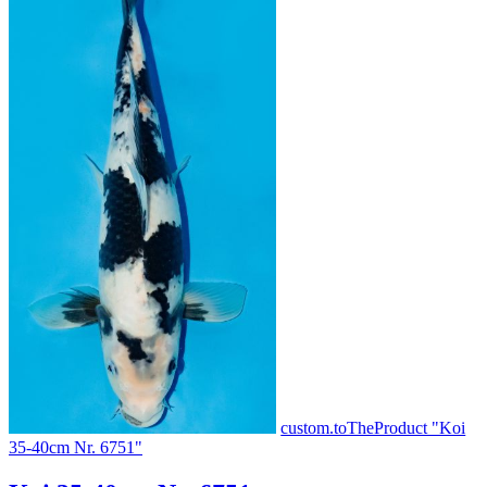
custom.toTheProduct "Koi
35-40cm Nr. 6751"