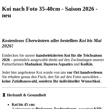
Koi nach Foto 35-40cm - Saison 2026 -
neu
Kostenloses Überwintern aller bestellten Koi bis Mai
2026!
Entdecken Sie unsere
handselektierten Koi für die Teichsaison
2026
– persönlich ausgewählt direkt auf den Zuchtanlagen unserer
Partnerfarmen
Madankoi
,
Hazorea Aquatics
und
KoiKin
.
Jeder hier angebotene Koi wurde von uns
vor Ort handverlesen
.
Sie erhalten genau den Fisch, den Sie auf den Fotos auswählen –
keine Zufallsauswahl, sondern Ihr individueller Wunschkoi.
🧬 Herkunft & Gesundheit
Koi bis 45 cm:
Aufgezogen in
BioSecure-Zuchtanlagen
, garantiert
KHV-