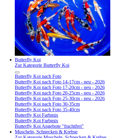
Butterfly Koi
Zur Kategorie Butterfly Koi
Butterfly Koi nach Foto
Butterfly Koi nach Foto 14-17cm - neu - 2026
Butterfly Koi nach Foto 17-20cm - neu - 2026
Butterfly Koi nach Foto 20-25cm - neu - 2026
Butterfly Koi nach Foto 25-30cm - neu - 2026
Butterfly Koi nach Foto 30-35cm
Butterfly Koi nach Foto 35-40cm
Butterfly Koi Farbmix
Butterfly Koi Farbmix
Butterfly Koi Angebote "frachtfrei"
Muscheln, Schnecken & Krebse
Zur Kategorie Muscheln, Schnecken & Krebse