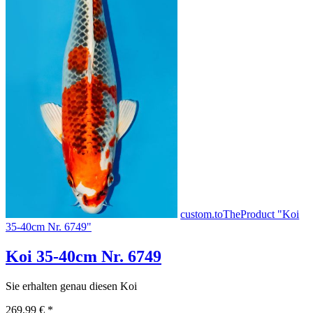
custom.toTheProduct "Koi
35-40cm Nr. 6749"
Koi 35-40cm Nr. 6749
Sie erhalten genau diesen Koi
269,99 €
*