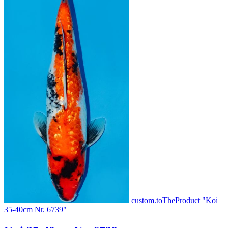
custom.toTheProduct "Koi
35-40cm Nr. 6739"