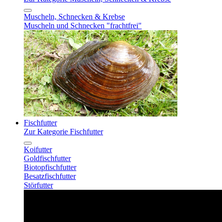
Muscheln, Schnecken & Krebse
Muscheln und Schnecken "frachtfrei"
Fischfutter
Zur Kategorie Fischfutter
Koifutter
Goldfischfutter
Biotopfischfutter
Besatzfischfutter
Störfutter