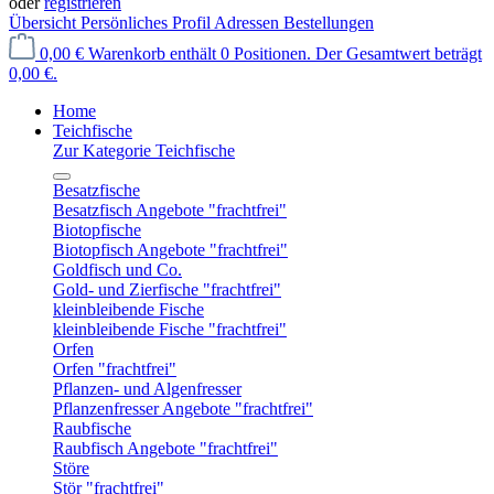
oder
registrieren
Übersicht
Persönliches Profil
Adressen
Bestellungen
0,00 €
Warenkorb enthält 0 Positionen. Der Gesamtwert beträgt
0,00 €.
Home
Teichfische
Zur Kategorie Teichfische
Besatzfische
Besatzfisch Angebote "frachtfrei"
Biotopfische
Biotopfisch Angebote "frachtfrei"
Goldfisch und Co.
Gold- und Zierfische "frachtfrei"
kleinbleibende Fische
kleinbleibende Fische "frachtfrei"
Orfen
Orfen "frachtfrei"
Pflanzen- und Algenfresser
Pflanzenfresser Angebote "frachtfrei"
Raubfische
Raubfisch Angebote "frachtfrei"
Störe
Stör "frachtfrei"