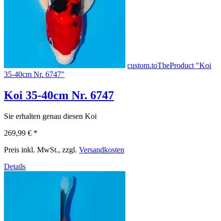
custom.toTheProduct "Koi
35-40cm Nr. 6747"
Koi 35-40cm Nr. 6747
Sie erhalten genau diesen Koi
269,99 €
*
Preis inkl. MwSt., zzgl.
Versandkosten
Details