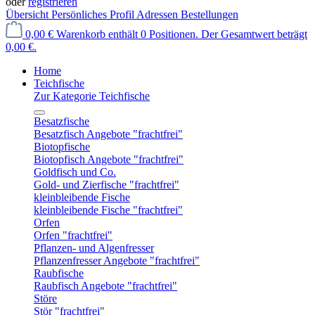
oder
registrieren
Übersicht
Persönliches Profil
Adressen
Bestellungen
0,00 €
Warenkorb enthält 0 Positionen. Der Gesamtwert beträgt
0,00 €.
Home
Teichfische
Zur Kategorie Teichfische
Besatzfische
Besatzfisch Angebote "frachtfrei"
Biotopfische
Biotopfisch Angebote "frachtfrei"
Goldfisch und Co.
Gold- und Zierfische "frachtfrei"
kleinbleibende Fische
kleinbleibende Fische "frachtfrei"
Orfen
Orfen "frachtfrei"
Pflanzen- und Algenfresser
Pflanzenfresser Angebote "frachtfrei"
Raubfische
Raubfisch Angebote "frachtfrei"
Störe
Stör "frachtfrei"