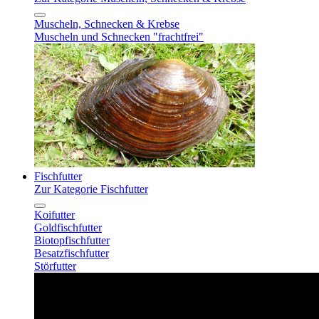
Muscheln, Schnecken & Krebse
Muscheln und Schnecken "frachtfrei"
Fischfutter
Zur Kategorie Fischfutter
Koifutter
Goldfischfutter
Biotopfischfutter
Besatzfischfutter
Störfutter