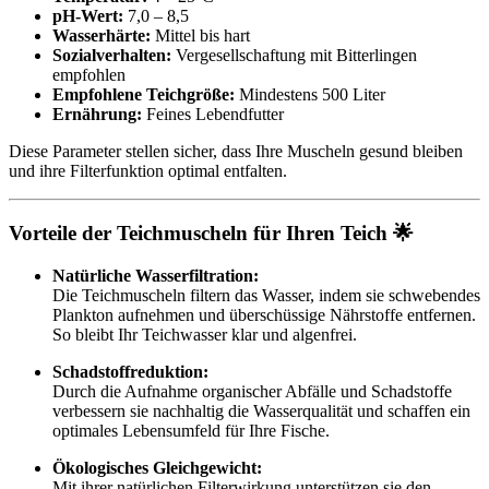
pH-Wert:
7,0 – 8,5
Wasserhärte:
Mittel bis hart
Sozialverhalten:
Vergesellschaftung mit Bitterlingen
empfohlen
Empfohlene Teichgröße:
Mindestens 500 Liter
Ernährung:
Feines Lebendfutter
Diese Parameter stellen sicher, dass Ihre Muscheln gesund bleiben
und ihre Filterfunktion optimal entfalten.
Vorteile der Teichmuscheln für Ihren Teich 🌟
Natürliche Wasserfiltration:
Die Teichmuscheln filtern das Wasser, indem sie schwebendes
Plankton aufnehmen und überschüssige Nährstoffe entfernen.
So bleibt Ihr Teichwasser klar und algenfrei.
Schadstoffreduktion:
Durch die Aufnahme organischer Abfälle und Schadstoffe
verbessern sie nachhaltig die Wasserqualität und schaffen ein
optimales Lebensumfeld für Ihre Fische.
Ökologisches Gleichgewicht:
Mit ihrer natürlichen Filterwirkung unterstützen sie den