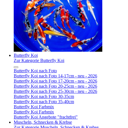
Butterfly Koi
Zur Kategorie Butterfly Koi
Butterfly Koi nach Foto
Butterfly Koi nach Foto 14-17cm - neu - 2026
Butterfly Koi nach Foto 17-20cm - neu - 2026
Butterfly Koi nach Foto 20-25cm - neu - 2026
Butterfly Koi nach Foto 25-30cm - neu - 2026
Butterfly Koi nach Foto 30-35cm
Butterfly Koi nach Foto 35-40cm
Butterfly Koi Farbmix
Butterfly Koi Farbmix
Butterfly Koi Angebote "frachtfrei"
Muscheln, Schnecken & Krebse
Zur Kategorie Muscheln, Schnecken & Krebse