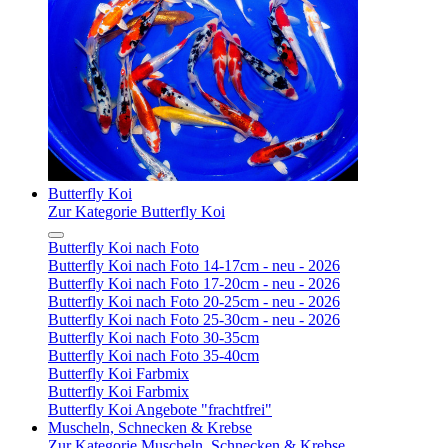
Butterfly Koi
Zur Kategorie Butterfly Koi
Butterfly Koi nach Foto
Butterfly Koi nach Foto 14-17cm - neu - 2026
Butterfly Koi nach Foto 17-20cm - neu - 2026
Butterfly Koi nach Foto 20-25cm - neu - 2026
Butterfly Koi nach Foto 25-30cm - neu - 2026
Butterfly Koi nach Foto 30-35cm
Butterfly Koi nach Foto 35-40cm
Butterfly Koi Farbmix
Butterfly Koi Farbmix
Butterfly Koi Angebote "frachtfrei"
Muscheln, Schnecken & Krebse
Zur Kategorie Muscheln, Schnecken & Krebse