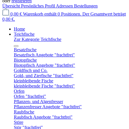
oder
registrieren
Übersicht
Persönliches Profil
Adressen
Bestellungen
0,00 €
Warenkorb enthält 0 Positionen. Der Gesamtwert beträgt
0,00 €.
Home
Teichfische
Zur Kategorie Teichfische
Besatzfische
Besatzfisch Angebote "frachtfrei"
Biotopfische
Biotopfisch Angebote "frachtfrei"
Goldfisch und Co.
Gold- und Zierfische "frachtfrei"
kleinbleibende Fische
kleinbleibende Fische "frachtfrei"
Orfen
Orfen "frachtfrei"
Pflanzen- und Algenfresser
Pflanzenfresser Angebote "frachtfrei"
Raubfische
Raubfisch Angebote "frachtfrei"
Störe
Stör "frachtfrei"