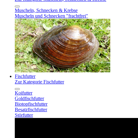
Muscheln, Schnecken & Krebse
Muscheln und Schnecken "frachtfrei"
Fischfutter
Zur Kategorie Fischfutter
Koifutter
Goldfischfutter
Biotopfischfutter
Besatzfischfutter
Störfutter