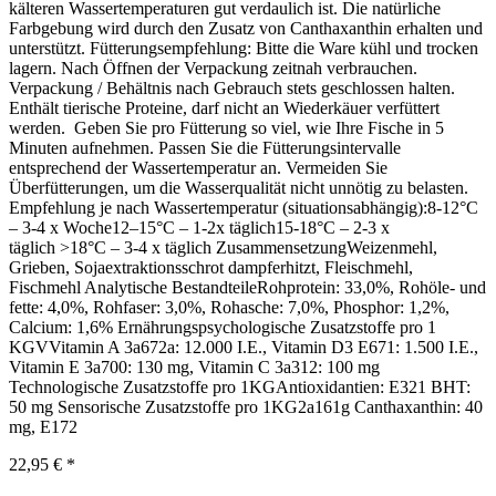
kälteren Wassertemperaturen gut verdaulich ist. Die natürliche
Farbgebung wird durch den Zusatz von Canthaxanthin erhalten und
unterstützt. Fütterungsempfehlung: Bitte die Ware kühl und trocken
lagern. Nach Öffnen der Verpackung zeitnah verbrauchen.
Verpackung / Behältnis nach Gebrauch stets geschlossen halten.
Enthält tierische Proteine, darf nicht an Wiederkäuer verfüttert
werden. Geben Sie pro Fütterung so viel, wie Ihre Fische in 5
Minuten aufnehmen. Passen Sie die Fütterungsintervalle
entsprechend der Wassertemperatur an. Vermeiden Sie
Überfütterungen, um die Wasserqualität nicht unnötig zu belasten.
Empfehlung je nach Wassertemperatur (situationsabhängig):8-12°C
– 3-4 x Woche12–15°C – 1-2x täglich15-18°C – 2-3 x
täglich >18°C – 3-4 x täglich ZusammensetzungWeizenmehl,
Grieben, Sojaextraktionsschrot dampferhitzt, Fleischmehl,
Fischmehl Analytische BestandteileRohprotein: 33,0%, Rohöle- und
fette: 4,0%, Rohfaser: 3,0%, Rohasche: 7,0%, Phosphor: 1,2%,
Calcium: 1,6% Ernährungspsychologische Zusatzstoffe pro 1
KGVVitamin A 3a672a: 12.000 I.E., Vitamin D3 E671: 1.500 I.E.,
Vitamin E 3a700: 130 mg, Vitamin C 3a312: 100 mg
Technologische Zusatzstoffe pro 1KGAntioxidantien: E321 BHT:
50 mg Sensorische Zusatzstoffe pro 1KG2a161g Canthaxanthin: 40
mg, E172
22,95 €
*