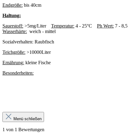
Endgröße:
bis 40cm
Haltung:
Sauerstoff:
>5mg/Liter
Temperatur:
4 - 25°C
Ph Wert:
7 - 8,5
Wasserhärte:
weich - mittel
Sozialverhalten:
Raubfisch
Teichgröße:
>10000Liter
Ernährung:
kleine Fische
Besonderheiten:
Menü schließen
1 von 1 Bewertungen