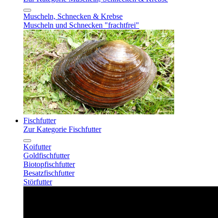
Muscheln, Schnecken & Krebse
Muscheln und Schnecken "frachtfrei"
Fischfutter
Zur Kategorie Fischfutter
Koifutter
Goldfischfutter
Biotopfischfutter
Besatzfischfutter
Störfutter