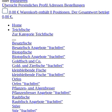
oder
registrieren
Übersicht
Persönliches Profil
Adressen
Bestellungen
0,00 €
Warenkorb enthält 0 Positionen. Der Gesamtwert beträgt
0,00 €.
Home
Teichfische
Zur Kategorie Teichfische
Besatzfische
Besatzfisch Angebote "frachtfrei"
Biotopfische
Biotopfisch Angebote "frachtfrei"
Goldfisch und Co.
Gold- und Zierfische "frachtfrei"
kleinbleibende Fische
kleinbleibende Fische "frachtfrei"
Orfen
Orfen "frachtfrei"
Pflanzen- und Algenfresser
Pflanzenfresser Angebote "frachtfrei"
Raubfische
Raubfisch Angebote "frachtfrei"
Störe
Stör "frachtfrei"