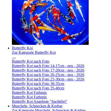
Butterfly Koi
Zur Kategorie Butterfly Koi
Butterfly Koi nach Foto
Butterfly Koi nach Foto 14-17cm - neu - 2026
Butterfly Koi nach Foto 17-20cm - neu - 2026
Butterfly Koi nach Foto 20-25cm - neu - 2026
Butterfly Koi nach Foto 25-30cm - neu - 2026
Butterfly Koi nach Foto 30-35cm
Butterfly Koi nach Foto 35-40cm
Butterfly Koi Farbmix
Butterfly Koi Farbmix
Butterfly Koi Angebote "frachtfrei"
Muscheln, Schnecken & Krebse
Zur Kategorie Muscheln, Schnecken & Krebse