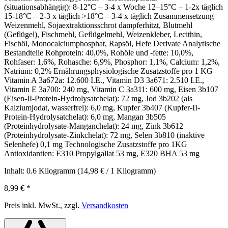
(situationsabhängig): 8-12°C – 3-4 x Woche 12–15°C – 1-2x täglich
15-18°C – 2-3 x täglich >18°C – 3-4 x täglich Zusammensetzung
Weizenmehl, Sojaextraktionsschrot dampferhitzt, Blutmehl
(Geflügel), Fischmehl, Geflügelmehl, Weizenkleber, Lecithin,
Fischöl, Monocalciumphosphat, Rapsöl, Hefe Derivate Analytische
Bestandteile Rohprotein: 40,0%, Rohöle und -fette: 10,0%,
Rohfaser: 1,6%, Rohasche: 6,9%, Phosphor: 1,1%, Calcium: 1,2%,
Natrium: 0,2% Ernährungsphysiologische Zusatzstoffe pro 1 KG
Vitamin A 3a672a: 12.600 I.E., Vitamin D3 3a671: 2.510 I.E.,
Vitamin E 3a700: 240 mg, Vitamin C 3a311: 600 mg, Eisen 3b107
(Eisen-II-Protein-Hydrolysatchelat): 72 mg, Jod 3b202 (als
Kalziumjodat, wasserfrei): 6,0 mg, Kupfer 3b407 (Kupfer-II-
Protein-Hydrolysatchelat): 6,0 mg, Mangan 3b505
(Proteinhydrolysate-Manganchelat): 24 mg, Zink 3b612
(Proteinhydrolysate-Zinkchelat): 72 mg, Selen 3b810 (inaktive
Selenhefe) 0,1 mg Technologische Zusatzstoffe pro 1KG
Antioxidantien: E310 Propylgallat 53 mg, E320 BHA 53 mg
Inhalt:
0.6 Kilogramm
(14,98 € / 1 Kilogramm)
8,99 €
*
Preis inkl. MwSt., zzgl.
Versandkosten