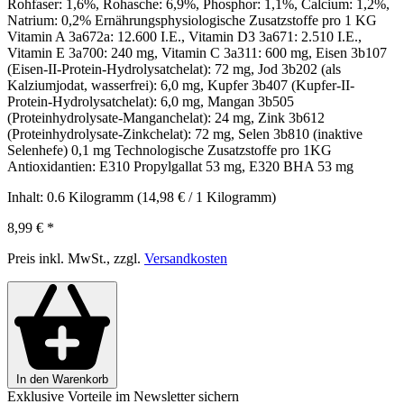
Rohfaser: 1,6%, Rohasche: 6,9%, Phosphor: 1,1%, Calcium: 1,2%,
Natrium: 0,2% Ernährungsphysiologische Zusatzstoffe pro 1 KG
Vitamin A 3a672a: 12.600 I.E., Vitamin D3 3a671: 2.510 I.E.,
Vitamin E 3a700: 240 mg, Vitamin C 3a311: 600 mg, Eisen 3b107
(Eisen-II-Protein-Hydrolysatchelat): 72 mg, Jod 3b202 (als
Kalziumjodat, wasserfrei): 6,0 mg, Kupfer 3b407 (Kupfer-II-
Protein-Hydrolysatchelat): 6,0 mg, Mangan 3b505
(Proteinhydrolysate-Manganchelat): 24 mg, Zink 3b612
(Proteinhydrolysate-Zinkchelat): 72 mg, Selen 3b810 (inaktive
Selenhefe) 0,1 mg Technologische Zusatzstoffe pro 1KG
Antioxidantien: E310 Propylgallat 53 mg, E320 BHA 53 mg
Inhalt:
0.6 Kilogramm
(14,98 € / 1 Kilogramm)
8,99 €
*
Preis inkl. MwSt., zzgl.
Versandkosten
In den Warenkorb
Exklusive Vorteile im Newsletter sichern