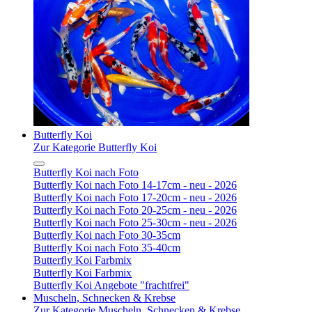
Butterfly Koi
Zur Kategorie Butterfly Koi
Butterfly Koi nach Foto
Butterfly Koi nach Foto 14-17cm - neu - 2026
Butterfly Koi nach Foto 17-20cm - neu - 2026
Butterfly Koi nach Foto 20-25cm - neu - 2026
Butterfly Koi nach Foto 25-30cm - neu - 2026
Butterfly Koi nach Foto 30-35cm
Butterfly Koi nach Foto 35-40cm
Butterfly Koi Farbmix
Butterfly Koi Farbmix
Butterfly Koi Angebote "frachtfrei"
Muscheln, Schnecken & Krebse
Zur Kategorie Muscheln, Schnecken & Krebse