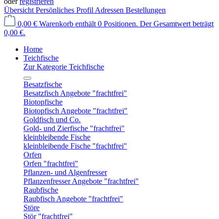
oder
registrieren
Übersicht
Persönliches Profil
Adressen
Bestellungen
0,00 €
Warenkorb enthält 0 Positionen. Der Gesamtwert beträgt
0,00 €.
Home
Teichfische
Zur Kategorie Teichfische
Besatzfische
Besatzfisch Angebote "frachtfrei"
Biotopfische
Biotopfisch Angebote "frachtfrei"
Goldfisch und Co.
Gold- und Zierfische "frachtfrei"
kleinbleibende Fische
kleinbleibende Fische "frachtfrei"
Orfen
Orfen "frachtfrei"
Pflanzen- und Algenfresser
Pflanzenfresser Angebote "frachtfrei"
Raubfische
Raubfisch Angebote "frachtfrei"
Störe
Stör "frachtfrei"