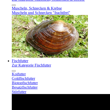
Muscheln, Schnecken & Krebse
Muscheln und Schnecken "frachtfrei"
Fischfutter
Zur Kategorie Fischfutter
Koifutter
Goldfischfutter
Biotopfischfutter
Besatzfischfutter
Störfutter