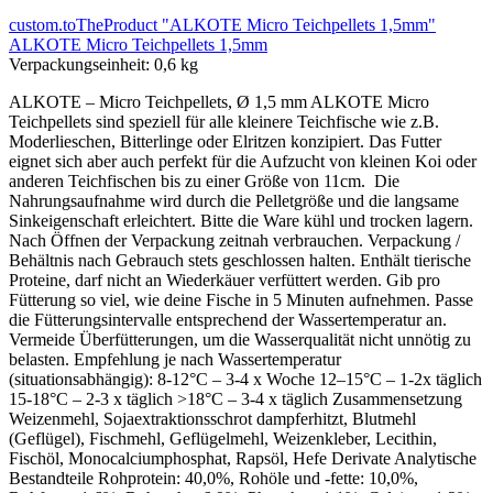
custom.toTheProduct "ALKOTE Micro Teichpellets 1,5mm"
ALKOTE Micro Teichpellets 1,5mm
Verpackungseinheit:
0,6 kg
ALKOTE – Micro Teichpellets, Ø 1,5 mm ALKOTE Micro
Teichpellets sind speziell für alle kleinere Teichfische wie z.B.
Moderlieschen, Bitterlinge oder Elritzen konzipiert. Das Futter
eignet sich aber auch perfekt für die Aufzucht von kleinen Koi oder
anderen Teichfischen bis zu einer Größe von 11cm. Die
Nahrungsaufnahme wird durch die Pelletgröße und die langsame
Sinkeigenschaft erleichtert. Bitte die Ware kühl und trocken lagern.
Nach Öffnen der Verpackung zeitnah verbrauchen. Verpackung /
Behältnis nach Gebrauch stets geschlossen halten. Enthält tierische
Proteine, darf nicht an Wiederkäuer verfüttert werden. Gib pro
Fütterung so viel, wie deine Fische in 5 Minuten aufnehmen. Passe
die Fütterungsintervalle entsprechend der Wassertemperatur an.
Vermeide Überfütterungen, um die Wasserqualität nicht unnötig zu
belasten. Empfehlung je nach Wassertemperatur
(situationsabhängig): 8-12°C – 3-4 x Woche 12–15°C – 1-2x täglich
15-18°C – 2-3 x täglich >18°C – 3-4 x täglich Zusammensetzung
Weizenmehl, Sojaextraktionsschrot dampferhitzt, Blutmehl
(Geflügel), Fischmehl, Geflügelmehl, Weizenkleber, Lecithin,
Fischöl, Monocalciumphosphat, Rapsöl, Hefe Derivate Analytische
Bestandteile Rohprotein: 40,0%, Rohöle und -fette: 10,0%,