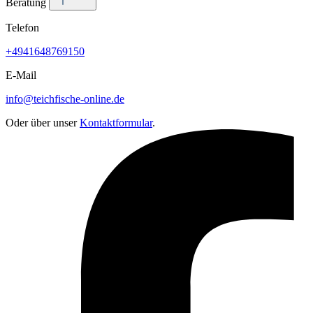
Beratung
Telefon
+4941648769150
E-Mail
info@teichfische-online.de
Oder über unser
Kontaktformular
.