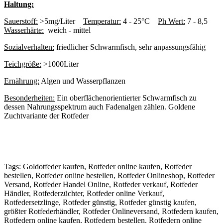
Haltung:
Sauerstoff:
>5mg/Liter
Temperatur:
4 - 25°C
Ph Wert:
7 - 8,5
Wasserhärte:
weich - mittel
Sozialverhalten:
friedlicher Schwarmfisch, sehr anpassungsfähig
Teichgröße:
>1000Liter
Ernährung:
Algen und Wasserpflanzen
Besonderheiten:
Ein oberflächenorientierter Schwarmfisch zu
dessen Nahrungsspektrum auch Fadenalgen zählen. Goldene
Zuchtvariante der Rotfeder
Tags: Goldotfeder kaufen, Rotfeder online kaufen, Rotfeder
bestellen, Rotfeder online bestellen, Rotfeder Onlineshop, Rotfeder
Versand, Rotfeder Handel Online, Rotfeder verkauf, Rotfeder
Händler, Rotfederzüchter, Rotfeder online Verkauf,
Rotfedersetzlinge, Rotfeder günstig, Rotfeder günstig kaufen,
größter Rotfederhändler, Rotfeder Onlineversand, Rotfedern kaufen,
Rotfedern online kaufen, Rotfedern bestellen, Rotfedern online