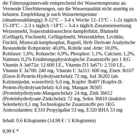
die Fütterungsintervalle entsprechend der Wassertemperatur an.
Vermeide Überfütterungen, um die Wasserqualität nicht unnötig zu
belasten. Empfehlung je nach Wassertemperatur
(situationsabhängig): 8-12°C – 3-4 x Woche 12–15°C – 1-2x täglich
15-18°C – 2-3 x täglich >18°C – 3-4 x täglich Zusammensetzung
Weizenmehl, Sojaextraktionsschrot dampferhitzt, Blutmehl
(Geflügel), Fischmehl, Geflügelmehl, Weizenkleber, Lecithin,
Fischöl, Monocalciumphosphat, Rapsöl, Hefe Derivate Analytische
Bestandteile Rohprotein: 40,0%, Rohöle und -fette: 10,0%,
Rohfaser: 1,6%, Rohasche: 6,9%, Phosphor: 1,1%, Calcium: 1,2%,
Natrium: 0,2% Ernährungsphysiologische Zusatzstoffe pro 1 KG
Vitamin A 3a672a: 12.600 I.E., Vitamin D3 3a671: 2.510 I.E.,
Vitamin E 3a700: 240 mg, Vitamin C 3a311: 600 mg, Eisen 3b107
(Eisen-II-Protein-Hydrolysatchelat): 72 mg, Jod 3b202 (als
Kalziumjodat, wasserfrei): 6,0 mg, Kupfer 3b407 (Kupfer-II-
Protein-Hydrolysatchelat): 6,0 mg, Mangan 3b505
(Proteinhydrolysate-Manganchelat): 24 mg, Zink 3b612
(Proteinhydrolysate-Zinkchelat): 72 mg, Selen 3b810 (inaktive
Selenhefe) 0,1 mg Technologische Zusatzstoffe pro 1KG
Antioxidantien: E310 Propylgallat 53 mg, E320 BHA 53 mg
Inhalt:
0.6 Kilogramm
(14,98 € / 1 Kilogramm)
8,99 €
*