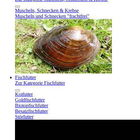
Muscheln, Schnecken & Krebse
Muscheln und Schnecken "frachtfrei"
Fischfutter
Zur Kategorie Fischfutter
Koifutter
Goldfischfutter
Biotopfischfutter
Besatzfischfutter
Störfutter