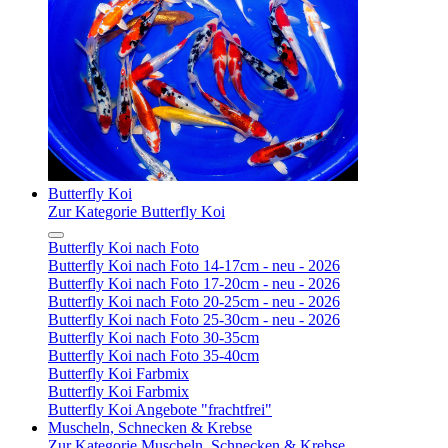
Butterfly Koi
Zur Kategorie Butterfly Koi
Butterfly Koi nach Foto
Butterfly Koi nach Foto 14-17cm - neu - 2026
Butterfly Koi nach Foto 17-20cm - neu - 2026
Butterfly Koi nach Foto 20-25cm - neu - 2026
Butterfly Koi nach Foto 25-30cm - neu - 2026
Butterfly Koi nach Foto 30-35cm
Butterfly Koi nach Foto 35-40cm
Butterfly Koi Farbmix
Butterfly Koi Farbmix
Butterfly Koi Angebote "frachtfrei"
Muscheln, Schnecken & Krebse
Zur Kategorie Muscheln, Schnecken & Krebse