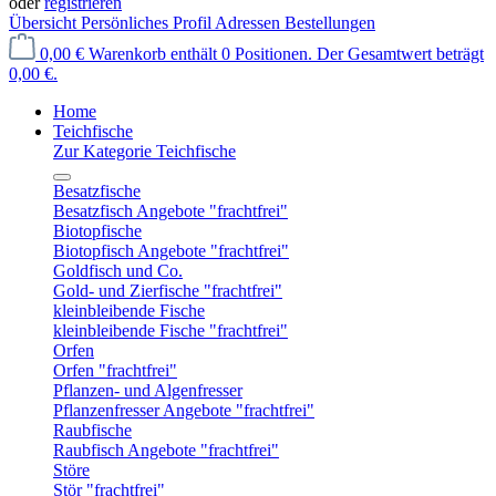
oder
registrieren
Übersicht
Persönliches Profil
Adressen
Bestellungen
0,00 €
Warenkorb enthält 0 Positionen. Der Gesamtwert beträgt
0,00 €.
Home
Teichfische
Zur Kategorie Teichfische
Besatzfische
Besatzfisch Angebote "frachtfrei"
Biotopfische
Biotopfisch Angebote "frachtfrei"
Goldfisch und Co.
Gold- und Zierfische "frachtfrei"
kleinbleibende Fische
kleinbleibende Fische "frachtfrei"
Orfen
Orfen "frachtfrei"
Pflanzen- und Algenfresser
Pflanzenfresser Angebote "frachtfrei"
Raubfische
Raubfisch Angebote "frachtfrei"
Störe
Stör "frachtfrei"