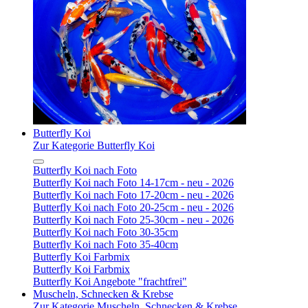
Butterfly Koi
Zur Kategorie Butterfly Koi
Butterfly Koi nach Foto
Butterfly Koi nach Foto 14-17cm - neu - 2026
Butterfly Koi nach Foto 17-20cm - neu - 2026
Butterfly Koi nach Foto 20-25cm - neu - 2026
Butterfly Koi nach Foto 25-30cm - neu - 2026
Butterfly Koi nach Foto 30-35cm
Butterfly Koi nach Foto 35-40cm
Butterfly Koi Farbmix
Butterfly Koi Farbmix
Butterfly Koi Angebote "frachtfrei"
Muscheln, Schnecken & Krebse
Zur Kategorie Muscheln, Schnecken & Krebse