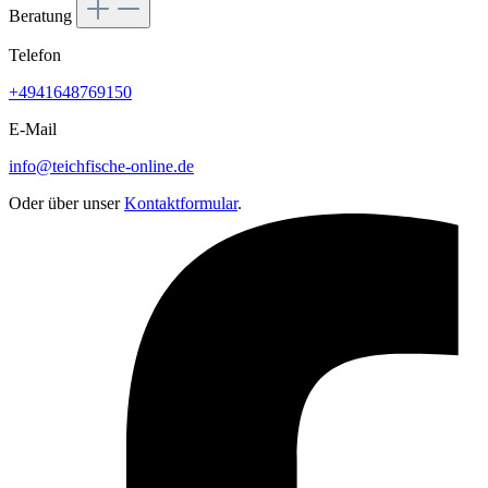
Beratung
Telefon
+4941648769150
E-Mail
info@teichfische-online.de
Oder über unser
Kontaktformular
.