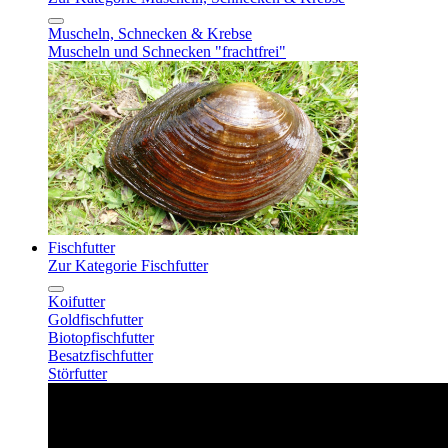
Muscheln, Schnecken & Krebse
Muscheln und Schnecken "frachtfrei"
Fischfutter
Zur Kategorie Fischfutter
Koifutter
Goldfischfutter
Biotopfischfutter
Besatzfischfutter
Störfutter