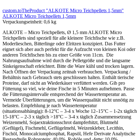
custom.toTheProduct "ALKOTE Micro Teichpellets 1,5mm"
ALKOTE Micro Teichpellets 1,5mm
Verpackungseinheit:
0,6 kg
ALKOTE – Micro Teichpellets, Ø 1,5 mm ALKOTE Micro
Teichpellets sind speziell für alle kleinere Teichfische wie z.B.
Moderlieschen, Bitterlinge oder Elritzen konzipiert. Das Futter
eignet sich aber auch perfekt für die Aufzucht von kleinen Koi oder
anderen Teichfischen bis zu einer Größe von 11cm. Die
Nahrungsaufnahme wird durch die Pelletgröße und die langsame
Sinkeigenschaft erleichtert. Bitte die Ware kühl und trocken lagern.
Nach Öffnen der Verpackung zeitnah verbrauchen. Verpackung /
Behältnis nach Gebrauch stets geschlossen halten. Enthält tierische
Proteine, darf nicht an Wiederkäuer verfüttert werden. Gib pro
Fütterung so viel, wie deine Fische in 5 Minuten aufnehmen. Passe
die Fütterungsintervalle entsprechend der Wassertemperatur an.
Vermeide Überfütterungen, um die Wasserqualität nicht unnötig zu
belasten. Empfehlung je nach Wassertemperatur
(situationsabhängig): 8-12°C – 3-4 x Woche 12–15°C – 1-2x täglich
15-18°C – 2-3 x täglich >18°C – 3-4 x täglich Zusammensetzung
Weizenmehl, Sojaextraktionsschrot dampferhitzt, Blutmehl
(Geflügel), Fischmehl, Geflügelmehl, Weizenkleber, Lecithin,
Fischöl, Monocalciumphosphat, Rapsöl, Hefe Derivate Analytische
Bestandteile Rohprotein: 40,0%, Rohöle und -fette: 10,0%,