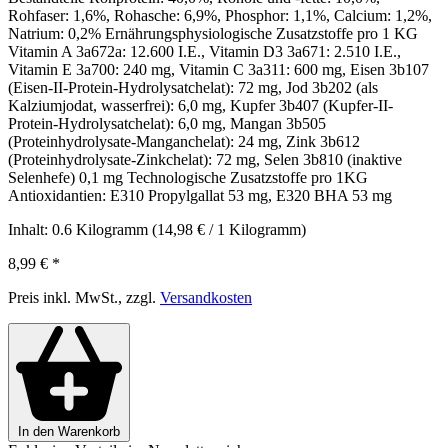
Rohfaser: 1,6%, Rohasche: 6,9%, Phosphor: 1,1%, Calcium: 1,2%,
Natrium: 0,2% Ernährungsphysiologische Zusatzstoffe pro 1 KG
Vitamin A 3a672a: 12.600 I.E., Vitamin D3 3a671: 2.510 I.E.,
Vitamin E 3a700: 240 mg, Vitamin C 3a311: 600 mg, Eisen 3b107
(Eisen-II-Protein-Hydrolysatchelat): 72 mg, Jod 3b202 (als
Kalziumjodat, wasserfrei): 6,0 mg, Kupfer 3b407 (Kupfer-II-
Protein-Hydrolysatchelat): 6,0 mg, Mangan 3b505
(Proteinhydrolysate-Manganchelat): 24 mg, Zink 3b612
(Proteinhydrolysate-Zinkchelat): 72 mg, Selen 3b810 (inaktive
Selenhefe) 0,1 mg Technologische Zusatzstoffe pro 1KG
Antioxidantien: E310 Propylgallat 53 mg, E320 BHA 53 mg
Inhalt:
0.6 Kilogramm
(14,98 € / 1 Kilogramm)
8,99 €
*
Preis inkl. MwSt., zzgl.
Versandkosten
In den Warenkorb