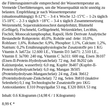
die Fütterungsintervalle entsprechend der Wassertemperatur an.
Vermeide Überfütterungen, um die Wasserqualität nicht unnötig zu
belasten. Empfehlung je nach Wassertemperatur
(situationsabhängig): 8-12°C – 3-4 x Woche 12–15°C – 1-2x täglich
15-18°C – 2-3 x täglich >18°C – 3-4 x täglich Zusammensetzung
Weizenmehl, Sojaextraktionsschrot dampferhitzt, Blutmehl
(Geflügel), Fischmehl, Geflügelmehl, Weizenkleber, Lecithin,
Fischöl, Monocalciumphosphat, Rapsöl, Hefe Derivate Analytische
Bestandteile Rohprotein: 40,0%, Rohöle und -fette: 10,0%,
Rohfaser: 1,6%, Rohasche: 6,9%, Phosphor: 1,1%, Calcium: 1,2%,
Natrium: 0,2% Ernährungsphysiologische Zusatzstoffe pro 1 KG
Vitamin A 3a672a: 12.600 I.E., Vitamin D3 3a671: 2.510 I.E.,
Vitamin E 3a700: 240 mg, Vitamin C 3a311: 600 mg, Eisen 3b107
(Eisen-II-Protein-Hydrolysatchelat): 72 mg, Jod 3b202 (als
Kalziumjodat, wasserfrei): 6,0 mg, Kupfer 3b407 (Kupfer-II-
Protein-Hydrolysatchelat): 6,0 mg, Mangan 3b505
(Proteinhydrolysate-Manganchelat): 24 mg, Zink 3b612
(Proteinhydrolysate-Zinkchelat): 72 mg, Selen 3b810 (inaktive
Selenhefe) 0,1 mg Technologische Zusatzstoffe pro 1KG
Antioxidantien: E310 Propylgallat 53 mg, E320 BHA 53 mg
Inhalt:
0.6 Kilogramm
(14,98 € / 1 Kilogramm)
8,99 €
*