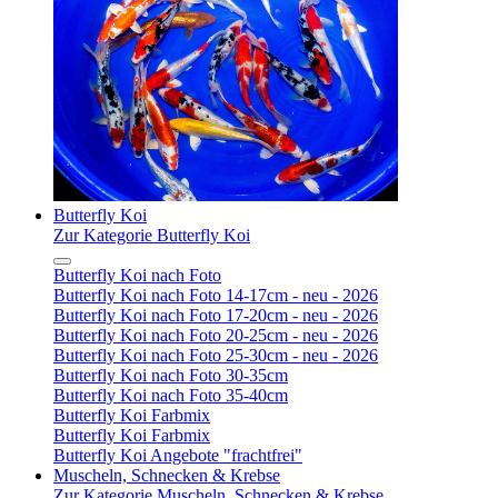
Butterfly Koi
Zur Kategorie Butterfly Koi
Butterfly Koi nach Foto
Butterfly Koi nach Foto 14-17cm - neu - 2026
Butterfly Koi nach Foto 17-20cm - neu - 2026
Butterfly Koi nach Foto 20-25cm - neu - 2026
Butterfly Koi nach Foto 25-30cm - neu - 2026
Butterfly Koi nach Foto 30-35cm
Butterfly Koi nach Foto 35-40cm
Butterfly Koi Farbmix
Butterfly Koi Farbmix
Butterfly Koi Angebote "frachtfrei"
Muscheln, Schnecken & Krebse
Zur Kategorie Muscheln, Schnecken & Krebse