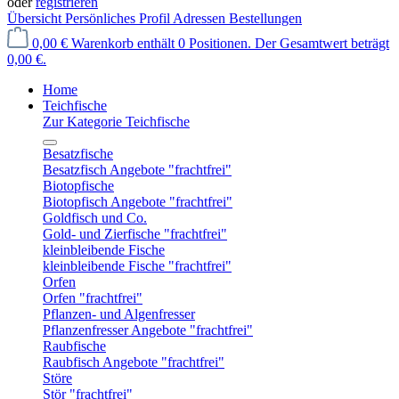
oder
registrieren
Übersicht
Persönliches Profil
Adressen
Bestellungen
0,00 €
Warenkorb enthält 0 Positionen. Der Gesamtwert beträgt
0,00 €.
Home
Teichfische
Zur Kategorie Teichfische
Besatzfische
Besatzfisch Angebote "frachtfrei"
Biotopfische
Biotopfisch Angebote "frachtfrei"
Goldfisch und Co.
Gold- und Zierfische "frachtfrei"
kleinbleibende Fische
kleinbleibende Fische "frachtfrei"
Orfen
Orfen "frachtfrei"
Pflanzen- und Algenfresser
Pflanzenfresser Angebote "frachtfrei"
Raubfische
Raubfisch Angebote "frachtfrei"
Störe
Stör "frachtfrei"