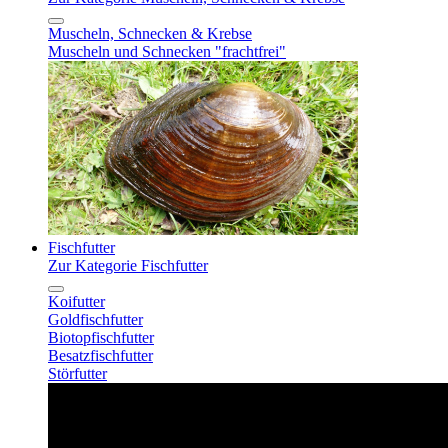
Muscheln, Schnecken & Krebse
Muscheln und Schnecken "frachtfrei"
Fischfutter
Zur Kategorie Fischfutter
Koifutter
Goldfischfutter
Biotopfischfutter
Besatzfischfutter
Störfutter