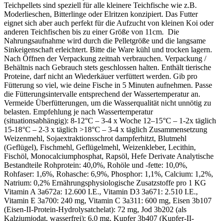
Teichpellets sind speziell für alle kleinere Teichfische wie z.B.
Moderlieschen, Bitterlinge oder Elritzen konzipiert. Das Futter
eignet sich aber auch perfekt für die Aufzucht von kleinen Koi oder
anderen Teichfischen bis zu einer Größe von 11cm. Die
Nahrungsaufnahme wird durch die Pelletgröße und die langsame
Sinkeigenschaft erleichtert. Bitte die Ware kühl und trocken lagern.
Nach Öffnen der Verpackung zeitnah verbrauchen. Verpackung /
Behältnis nach Gebrauch stets geschlossen halten. Enthält tierische
Proteine, darf nicht an Wiederkäuer verfüttert werden. Gib pro
Fütterung so viel, wie deine Fische in 5 Minuten aufnehmen. Passe
die Fütterungsintervalle entsprechend der Wassertemperatur an.
Vermeide Überfütterungen, um die Wasserqualität nicht unnötig zu
belasten. Empfehlung je nach Wassertemperatur
(situationsabhängig): 8-12°C – 3-4 x Woche 12–15°C – 1-2x täglich
15-18°C – 2-3 x täglich >18°C – 3-4 x täglich Zusammensetzung
Weizenmehl, Sojaextraktionsschrot dampferhitzt, Blutmehl
(Geflügel), Fischmehl, Geflügelmehl, Weizenkleber, Lecithin,
Fischöl, Monocalciumphosphat, Rapsöl, Hefe Derivate Analytische
Bestandteile Rohprotein: 40,0%, Rohöle und -fette: 10,0%,
Rohfaser: 1,6%, Rohasche: 6,9%, Phosphor: 1,1%, Calcium: 1,2%,
Natrium: 0,2% Ernährungsphysiologische Zusatzstoffe pro 1 KG
Vitamin A 3a672a: 12.600 I.E., Vitamin D3 3a671: 2.510 I.E.,
Vitamin E 3a700: 240 mg, Vitamin C 3a311: 600 mg, Eisen 3b107
(Eisen-II-Protein-Hydrolysatchelat): 72 mg, Jod 3b202 (als
Kalziumjodat, wasserfrei): 6,0 mg, Kupfer 3b407 (Kupfer-II-