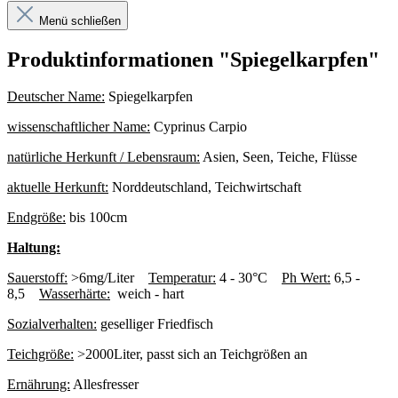
Menü schließen
Produktinformationen "Spiegelkarpfen"
Deutscher Name:
Spiegelkarpfen
wissenschaftlicher Name:
Cyprinus Carpio
natürliche Herkunft / Lebensraum:
Asien, Seen, Teiche, Flüsse
aktuelle Herkunft:
Norddeutschland, Teichwirtschaft
Endgröße:
bis 100cm
Haltung:
Sauerstoff:
>6mg/Liter
Temperatur:
4 - 30°C
Ph Wert:
6,5 -
8,5
Wasserhärte:
weich - hart
Sozialverhalten:
geselliger Friedfisch
Teichgröße:
>2000Liter, passt sich an Teichgrößen an
Ernährung:
Allesfresser