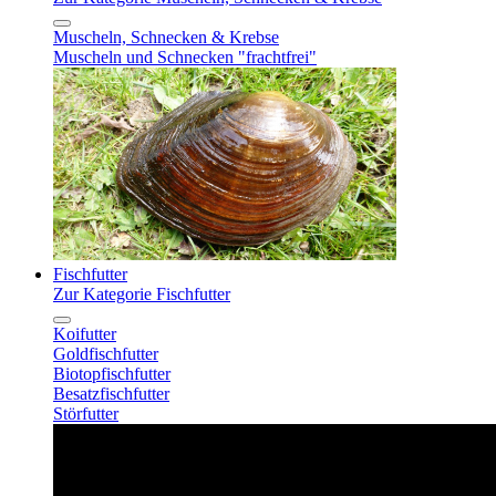
Muscheln, Schnecken & Krebse
Muscheln und Schnecken "frachtfrei"
Fischfutter
Zur Kategorie Fischfutter
Koifutter
Goldfischfutter
Biotopfischfutter
Besatzfischfutter
Störfutter