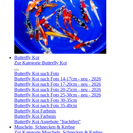
Butterfly Koi
Zur Kategorie Butterfly Koi
Butterfly Koi nach Foto
Butterfly Koi nach Foto 14-17cm - neu - 2026
Butterfly Koi nach Foto 17-20cm - neu - 2026
Butterfly Koi nach Foto 20-25cm - neu - 2026
Butterfly Koi nach Foto 25-30cm - neu - 2026
Butterfly Koi nach Foto 30-35cm
Butterfly Koi nach Foto 35-40cm
Butterfly Koi Farbmix
Butterfly Koi Farbmix
Butterfly Koi Angebote "frachtfrei"
Muscheln, Schnecken & Krebse
Zur Kategorie Muscheln, Schnecken & Krebse