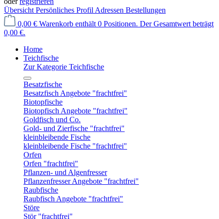
oder
registrieren
Übersicht
Persönliches Profil
Adressen
Bestellungen
0,00 €
Warenkorb enthält 0 Positionen. Der Gesamtwert beträgt
0,00 €.
Home
Teichfische
Zur Kategorie Teichfische
Besatzfische
Besatzfisch Angebote "frachtfrei"
Biotopfische
Biotopfisch Angebote "frachtfrei"
Goldfisch und Co.
Gold- und Zierfische "frachtfrei"
kleinbleibende Fische
kleinbleibende Fische "frachtfrei"
Orfen
Orfen "frachtfrei"
Pflanzen- und Algenfresser
Pflanzenfresser Angebote "frachtfrei"
Raubfische
Raubfisch Angebote "frachtfrei"
Störe
Stör "frachtfrei"