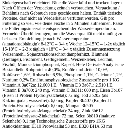
Sinkeigenschaft erleichtert. Bitte die Ware kühl und trocken lagern.
Nach Öffnen der Verpackung zeitnah verbrauchen. Verpackung /
Behältnis nach Gebrauch stets geschlossen halten. Enthält tierische
Proteine, darf nicht an Wiederkäuer verfüttert werden. Gib pro
Fütterung so viel, wie deine Fische in 5 Minuten aufnehmen. Passe
die Fütterungsintervalle entsprechend der Wassertemperatur an.
Vermeide Überfütterungen, um die Wasserqualität nicht unnötig zu
belasten. Empfehlung je nach Wassertemperatur
(situationsabhängig): 8-12°C – 3-4 x Woche 12–15°C – 1-2x täglich
15-18°C – 2-3 x täglich >18°C – 3-4 x täglich Zusammensetzung
Weizenmehl, Sojaextraktionsschrot dampferhitzt, Blutmehl
(Geflügel), Fischmehl, Geflügelmehl, Weizenkleber, Lecithin,
Fischöl, Monocalciumphosphat, Rapsöl, Hefe Derivate Analytische
Bestandteile Rohprotein: 40,0%, Rohöle und -fette: 10,0%,
Rohfaser: 1,6%, Rohasche: 6,9%, Phosphor: 1,1%, Calcium: 1,2%,
Natrium: 0,2% Ernährungsphysiologische Zusatzstoffe pro 1 KG
Vitamin A 3a672a: 12.600 I.E., Vitamin D3 3a671: 2.510 I.E.,
Vitamin E 3a700: 240 mg, Vitamin C 3a311: 600 mg, Eisen 3b107
(Eisen-II-Protein-Hydrolysatchelat): 72 mg, Jod 3b202 (als
Kalziumjodat, wasserfrei): 6,0 mg, Kupfer 3b407 (Kupfer-II-
Protein-Hydrolysatchelat): 6,0 mg, Mangan 3b505
(Proteinhydrolysate-Manganchelat): 24 mg, Zink 3b612
(Proteinhydrolysate-Zinkchelat): 72 mg, Selen 3b810 (inaktive
Selenhefe) 0,1 mg Technologische Zusatzstoffe pro 1KG
Antioxidantien: E310 Propylgallat 53 mg, E320 BHA 53 mg