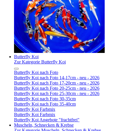
Butterfly Koi
Zur Kategorie Butterfly Koi
Butterfly Koi nach Foto
Butterfly Koi nach Foto 14-17cm - neu - 2026
Butterfly Koi nach Foto 17-20cm - neu - 2026
Butterfly Koi nach Foto 20-25cm - neu - 2026
Butterfly Koi nach Foto 25-30cm - neu - 2026
Butterfly Koi nach Foto 30-35cm
Butterfly Koi nach Foto 35-40cm
Butterfly Koi Farbmix
Butterfly Koi Farbmix
Butterfly Koi Angebote "frachtfrei"
Muscheln, Schnecken & Krebse
Zur Kategorie Muscheln, Schnecken & Krebse