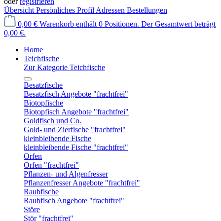
oder
registrieren
Übersicht
Persönliches Profil
Adressen
Bestellungen
0,00 €
Warenkorb enthält 0 Positionen. Der Gesamtwert beträgt
0,00 €.
Home
Teichfische
Zur Kategorie Teichfische
Besatzfische
Besatzfisch Angebote "frachtfrei"
Biotopfische
Biotopfisch Angebote "frachtfrei"
Goldfisch und Co.
Gold- und Zierfische "frachtfrei"
kleinbleibende Fische
kleinbleibende Fische "frachtfrei"
Orfen
Orfen "frachtfrei"
Pflanzen- und Algenfresser
Pflanzenfresser Angebote "frachtfrei"
Raubfische
Raubfisch Angebote "frachtfrei"
Störe
Stör "frachtfrei"