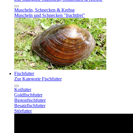
Muscheln, Schnecken & Krebse
Muscheln und Schnecken "frachtfrei"
Fischfutter
Zur Kategorie Fischfutter
Koifutter
Goldfischfutter
Biotopfischfutter
Besatzfischfutter
Störfutter