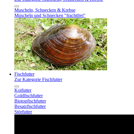
Muscheln, Schnecken & Krebse
Muscheln und Schnecken "frachtfrei"
Fischfutter
Zur Kategorie Fischfutter
Koifutter
Goldfischfutter
Biotopfischfutter
Besatzfischfutter
Störfutter