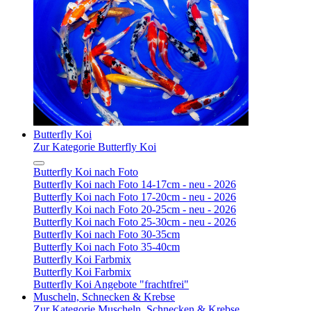
Butterfly Koi
Zur Kategorie Butterfly Koi
Butterfly Koi nach Foto
Butterfly Koi nach Foto 14-17cm - neu - 2026
Butterfly Koi nach Foto 17-20cm - neu - 2026
Butterfly Koi nach Foto 20-25cm - neu - 2026
Butterfly Koi nach Foto 25-30cm - neu - 2026
Butterfly Koi nach Foto 30-35cm
Butterfly Koi nach Foto 35-40cm
Butterfly Koi Farbmix
Butterfly Koi Farbmix
Butterfly Koi Angebote "frachtfrei"
Muscheln, Schnecken & Krebse
Zur Kategorie Muscheln, Schnecken & Krebse