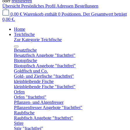
oder
registrieren
Übersicht
Persönliches Profil
Adressen
Bestellungen
0,00 €
Warenkorb enthält 0 Positionen. Der Gesamtwert beträgt
0,00 €.
Home
Teichfische
Zur Kategorie Teichfische
Besatzfische
Besatzfisch Angebote "frachtfrei"
Biotopfische
Biotopfisch Angebote "frachtfrei"
Goldfisch und Co.
Gold- und Zierfische "frachtfrei"
kleinbleibende Fische
kleinbleibende Fische "frachtfrei"
Orfen
Orfen "frachtfrei"
Pflanzen- und Algenfresser
Pflanzenfresser Angebote "frachtfrei"
Raubfische
Raubfisch Angebote "frachtfrei"
Störe
Stör "frachtfrei"