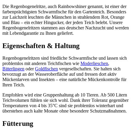
Die Regenbogenelritze, auch Rainbowshiner genannt, ist einer der
farbenprächtigsten Schwarmfische für den Gartenteich. Besonders
zur Laichzeit leuchten die Männchen in strahlendem Rot, Orange
und Blau – ein echter Hingucker, der jeden Teich belebt. Unsere
Regenbogenelritzen stammen aus deutscher Nachzucht und werden
mit Lebendgarantie zu Ihnen geliefert.
Eigenschaften & Haltung
Regenbogenelritzen sind friedliche Schwarmfische und lassen sich
problemlos mit anderen Teichfischen wie
Moderlieschen
,
Bitterlingen
oder
Goldfischen
vergesellschaften. Sie halten sich
bevorzugt an der Wasseroberfläche auf und fressen dort aktiv
Mückenlarven und Insekten – eine natürliche Mückenkontrolle für
Ihren Teich.
Empfohlen wird eine Gruppenhaltung ab 10 Tieren. Ab 500 Litern
Teichvolumen fühlen sie sich wohl. Dank ihrer Toleranz gegenüber
Temperaturen von 4 bis 35°C sind sie problemlos winterhart und
überstehen auch kalte Monate ohne besondere Schutzmaßnahmen.
Fütterung