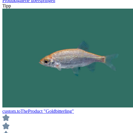
Produktgalerie überspringen
Tipp
custom.toTheProduct "Goldbitterling"