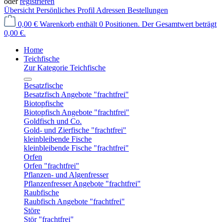
oder
registrieren
Übersicht
Persönliches Profil
Adressen
Bestellungen
0,00 €
Warenkorb enthält 0 Positionen. Der Gesamtwert beträgt
0,00 €.
Home
Teichfische
Zur Kategorie Teichfische
Besatzfische
Besatzfisch Angebote "frachtfrei"
Biotopfische
Biotopfisch Angebote "frachtfrei"
Goldfisch und Co.
Gold- und Zierfische "frachtfrei"
kleinbleibende Fische
kleinbleibende Fische "frachtfrei"
Orfen
Orfen "frachtfrei"
Pflanzen- und Algenfresser
Pflanzenfresser Angebote "frachtfrei"
Raubfische
Raubfisch Angebote "frachtfrei"
Störe
Stör "frachtfrei"