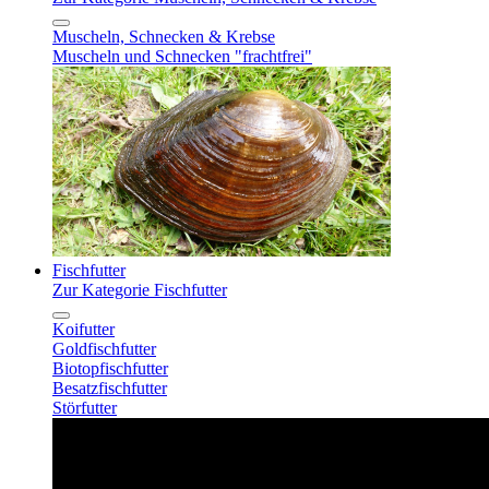
Muscheln, Schnecken & Krebse
Muscheln und Schnecken "frachtfrei"
Fischfutter
Zur Kategorie Fischfutter
Koifutter
Goldfischfutter
Biotopfischfutter
Besatzfischfutter
Störfutter