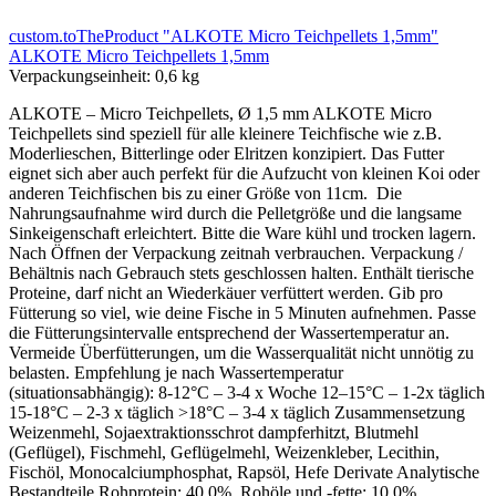
custom.toTheProduct "ALKOTE Micro Teichpellets 1,5mm"
ALKOTE Micro Teichpellets 1,5mm
Verpackungseinheit:
0,6 kg
ALKOTE – Micro Teichpellets, Ø 1,5 mm ALKOTE Micro
Teichpellets sind speziell für alle kleinere Teichfische wie z.B.
Moderlieschen, Bitterlinge oder Elritzen konzipiert. Das Futter
eignet sich aber auch perfekt für die Aufzucht von kleinen Koi oder
anderen Teichfischen bis zu einer Größe von 11cm. Die
Nahrungsaufnahme wird durch die Pelletgröße und die langsame
Sinkeigenschaft erleichtert. Bitte die Ware kühl und trocken lagern.
Nach Öffnen der Verpackung zeitnah verbrauchen. Verpackung /
Behältnis nach Gebrauch stets geschlossen halten. Enthält tierische
Proteine, darf nicht an Wiederkäuer verfüttert werden. Gib pro
Fütterung so viel, wie deine Fische in 5 Minuten aufnehmen. Passe
die Fütterungsintervalle entsprechend der Wassertemperatur an.
Vermeide Überfütterungen, um die Wasserqualität nicht unnötig zu
belasten. Empfehlung je nach Wassertemperatur
(situationsabhängig): 8-12°C – 3-4 x Woche 12–15°C – 1-2x täglich
15-18°C – 2-3 x täglich >18°C – 3-4 x täglich Zusammensetzung
Weizenmehl, Sojaextraktionsschrot dampferhitzt, Blutmehl
(Geflügel), Fischmehl, Geflügelmehl, Weizenkleber, Lecithin,
Fischöl, Monocalciumphosphat, Rapsöl, Hefe Derivate Analytische
Bestandteile Rohprotein: 40,0%, Rohöle und -fette: 10,0%,