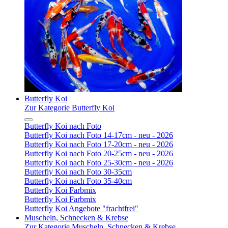
Butterfly Koi
Zur Kategorie Butterfly Koi
Butterfly Koi nach Foto
Butterfly Koi nach Foto 14-17cm - neu - 2026
Butterfly Koi nach Foto 17-20cm - neu - 2026
Butterfly Koi nach Foto 20-25cm - neu - 2026
Butterfly Koi nach Foto 25-30cm - neu - 2026
Butterfly Koi nach Foto 30-35cm
Butterfly Koi nach Foto 35-40cm
Butterfly Koi Farbmix
Butterfly Koi Farbmix
Butterfly Koi Angebote "frachtfrei"
Muscheln, Schnecken & Krebse
Zur Kategorie Muscheln, Schnecken & Krebse