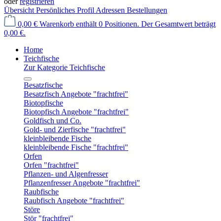
oder
registrieren
Übersicht
Persönliches Profil
Adressen
Bestellungen
0,00 €
Warenkorb enthält 0 Positionen. Der Gesamtwert beträgt
0,00 €.
Home
Teichfische
Zur Kategorie Teichfische
Besatzfische
Besatzfisch Angebote "frachtfrei"
Biotopfische
Biotopfisch Angebote "frachtfrei"
Goldfisch und Co.
Gold- und Zierfische "frachtfrei"
kleinbleibende Fische
kleinbleibende Fische "frachtfrei"
Orfen
Orfen "frachtfrei"
Pflanzen- und Algenfresser
Pflanzenfresser Angebote "frachtfrei"
Raubfische
Raubfisch Angebote "frachtfrei"
Störe
Stör "frachtfrei"