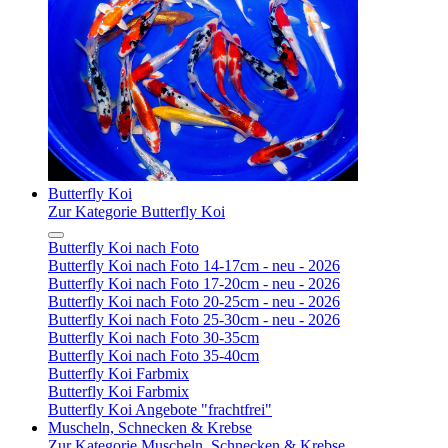
Butterfly Koi
Zur Kategorie Butterfly Koi
Butterfly Koi nach Foto
Butterfly Koi nach Foto 14-17cm - neu - 2026
Butterfly Koi nach Foto 17-20cm - neu - 2026
Butterfly Koi nach Foto 20-25cm - neu - 2026
Butterfly Koi nach Foto 25-30cm - neu - 2026
Butterfly Koi nach Foto 30-35cm
Butterfly Koi nach Foto 35-40cm
Butterfly Koi Farbmix
Butterfly Koi Farbmix
Butterfly Koi Angebote "frachtfrei"
Muscheln, Schnecken & Krebse
Zur Kategorie Muscheln, Schnecken & Krebse