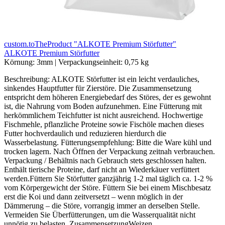
custom.toTheProduct "ALKOTE Premium Störfutter"
ALKOTE Premium Störfutter
Körnung:
3mm
|
Verpackungseinheit:
0,75 kg
Beschreibung: ALKOTE Störfutter ist ein leicht verdauliches,
sinkendes Hauptfutter für Zierstöre. Die Zusammensetzung
entspricht dem höheren Energiebedarf des Störes, der es gewohnt
ist, die Nahrung vom Boden aufzunehmen. Eine Fütterung mit
herkömmlichem Teichfutter ist nicht ausreichend. Hochwertige
Fischmehle, pflanzliche Proteine sowie Fischöle machen dieses
Futter hochverdaulich und reduzieren hierdurch die
Wasserbelastung. Fütterungsempfehlung: Bitte die Ware kühl und
trocken lagern. Nach Öffnen der Verpackung zeitnah verbrauchen.
Verpackung / Behältnis nach Gebrauch stets geschlossen halten.
Enthält tierische Proteine, darf nicht an Wiederkäuer verfüttert
werden.Füttern Sie Störfutter ganzjährig 1-2 mal täglich ca. 1-2 %
vom Körpergewicht der Störe. Füttern Sie bei einem Mischbesatz
erst die Koi und dann zeitversetzt – wenn möglich in der
Dämmerung – die Störe, vorrangig immer an derselben Stelle.
Vermeiden Sie Überfütterungen, um die Wasserqualität nicht
unnötig zu belasten. ZusammensetzungWeizen,