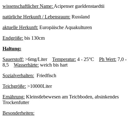
wissenschaftlicher Name:
Acipenser gueldenstaedtii
natürliche Herkunft / Lebensraum:
Russland
aktuelle Herkunft:
Europäische Aquakulturen
Endgröße:
bis 130cm
Haltung:
Sauerstoff:
>6mg/Liter
Temperatur:
4 - 25°C
Ph Wert:
7,0 -
8,5
Wasserhärte:
weich bis hart
Sozialverhalten:
Friedfisch
Teichgröße:
>10000Liter
Ernährung:
Kleinstlebewesen am Teicbboden, absinkendes
Trockenfutter
Besonderheiten: