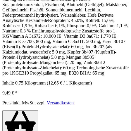
Sojaproteinkonzentrat, Fischmehl, Blutmehl (Geflügel), Maiskleber,
Geflügelmehl, Fischöl, Sonnenblumenmehl, Lecithin,
Federproteinmehl hydrolysiert, Weizenkleber, Hefe Derivate
Analytische BestandteileRohprotein: 45,0%, Rohfett: 15,0%,
Rohfaser: 1,9 %, Rohasche: 6,1%, Phosphor: 0,9%, Calcium: 1,1 %,
Natrium: 0,3 % Ernährungsphysiologische Zusatzstoffe pro 1
KGVitamin A 3a672: 10.000 IE, Vitamin D3 3a671: 1.770 IE,
Vitamin E 3a700: 800 mg, Vitamin C 3a311: 500 mg, Eisen 3b107
(Eisen(II)-Protein-Hydrolysatchelat): 60 mg, Jod 3b202 (als
Kalziumjodat, wasserfrei): 5,0 mg, Kupfer 3b407 (Kupfer(II)-
Protein-Hydrolysatchelat) 5,0 mg, Mangan 3b505
(Proteinhydrolysate-Manganchelat): 20 mg, Zink 3b612
(Proteinhydrolysate-Zinkchelat): 60 mg Technologische Zusatzstoffe
pro 1KGE310 Propylgallat: 65 mg, E320 BHA: 65 mg
Inhalt:
0.75 Kilogramm
(12,65 € / 1 Kilogramm)
9,49 €
*
Preis inkl. MwSt., zzgl.
Versandkosten