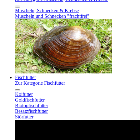
Muscheln, Schnecken & Krebse
Muscheln und Schnecken "frachtfrei"
Fischfutter
Zur Kategorie Fischfutter
Koifutter
Goldfischfutter
Biotopfischfutter
Besatzfischfutter
Störfutter