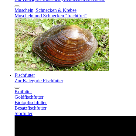
Muscheln, Schnecken & Krebse
Muscheln und Schnecken "frachtfrei"
Fischfutter
Zur Kategorie Fischfutter
Koifutter
Goldfischfutter
Biotopfischfutter
Besatzfischfutter
Störfutter