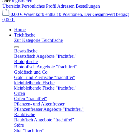
oder
registrieren
Übersicht
Persönliches Profil
Adressen
Bestellungen
0,00 €
Warenkorb enthält 0 Positionen. Der Gesamtwert beträgt
0,00 €.
Home
Teichfische
Zur Kategorie Teichfische
Besatzfische
Besatzfisch Angebote "frachtfrei"
Biotopfische
Biotopfisch Angebote "frachtfrei"
Goldfisch und Co.
Gold- und Zierfische "frachtfrei"
kleinbleibende Fische
kleinbleibende Fische "frachtfrei"
Orfen
Orfen "frachtfrei"
Pflanzen- und Algenfresser
Pflanzenfresser Angebote "frachtfrei"
Raubfische
Raubfisch Angebote "frachtfrei"
Störe
Stör "frachtfrei"