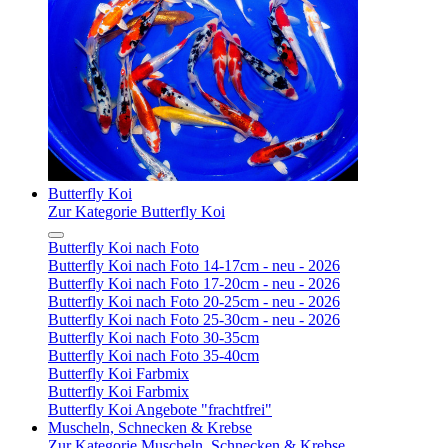
Butterfly Koi
Zur Kategorie Butterfly Koi
Butterfly Koi nach Foto
Butterfly Koi nach Foto 14-17cm - neu - 2026
Butterfly Koi nach Foto 17-20cm - neu - 2026
Butterfly Koi nach Foto 20-25cm - neu - 2026
Butterfly Koi nach Foto 25-30cm - neu - 2026
Butterfly Koi nach Foto 30-35cm
Butterfly Koi nach Foto 35-40cm
Butterfly Koi Farbmix
Butterfly Koi Farbmix
Butterfly Koi Angebote "frachtfrei"
Muscheln, Schnecken & Krebse
Zur Kategorie Muscheln, Schnecken & Krebse