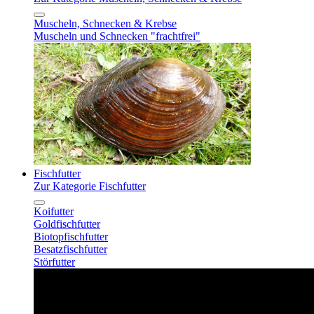
Muscheln, Schnecken & Krebse
Muscheln und Schnecken "frachtfrei"
Fischfutter
Zur Kategorie Fischfutter
Koifutter
Goldfischfutter
Biotopfischfutter
Besatzfischfutter
Störfutter