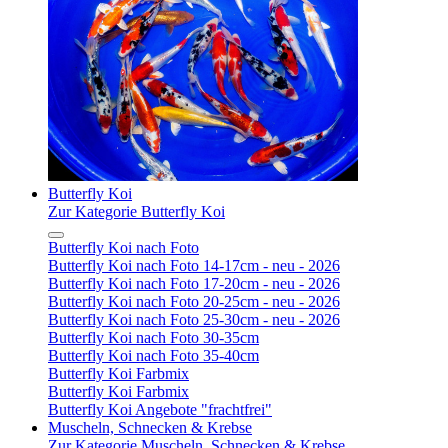
Butterfly Koi
Zur Kategorie Butterfly Koi
Butterfly Koi nach Foto
Butterfly Koi nach Foto 14-17cm - neu - 2026
Butterfly Koi nach Foto 17-20cm - neu - 2026
Butterfly Koi nach Foto 20-25cm - neu - 2026
Butterfly Koi nach Foto 25-30cm - neu - 2026
Butterfly Koi nach Foto 30-35cm
Butterfly Koi nach Foto 35-40cm
Butterfly Koi Farbmix
Butterfly Koi Farbmix
Butterfly Koi Angebote "frachtfrei"
Muscheln, Schnecken & Krebse
Zur Kategorie Muscheln, Schnecken & Krebse