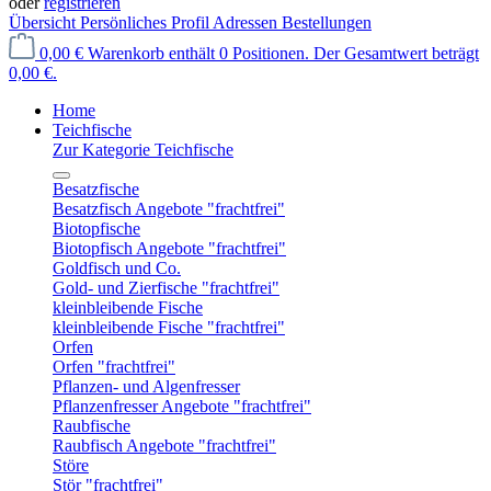
oder
registrieren
Übersicht
Persönliches Profil
Adressen
Bestellungen
0,00 €
Warenkorb enthält 0 Positionen. Der Gesamtwert beträgt
0,00 €.
Home
Teichfische
Zur Kategorie Teichfische
Besatzfische
Besatzfisch Angebote "frachtfrei"
Biotopfische
Biotopfisch Angebote "frachtfrei"
Goldfisch und Co.
Gold- und Zierfische "frachtfrei"
kleinbleibende Fische
kleinbleibende Fische "frachtfrei"
Orfen
Orfen "frachtfrei"
Pflanzen- und Algenfresser
Pflanzenfresser Angebote "frachtfrei"
Raubfische
Raubfisch Angebote "frachtfrei"
Störe
Stör "frachtfrei"