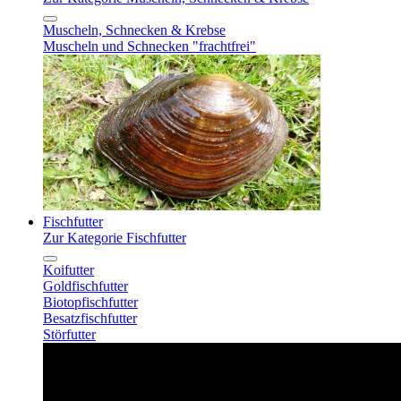
Muscheln, Schnecken & Krebse
Muscheln und Schnecken "frachtfrei"
Fischfutter
Zur Kategorie Fischfutter
Koifutter
Goldfischfutter
Biotopfischfutter
Besatzfischfutter
Störfutter