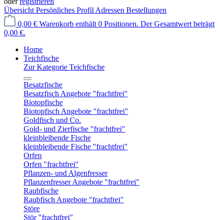
oder
registrieren
Übersicht
Persönliches Profil
Adressen
Bestellungen
0,00 €
Warenkorb enthält 0 Positionen. Der Gesamtwert beträgt
0,00 €.
Home
Teichfische
Zur Kategorie Teichfische
Besatzfische
Besatzfisch Angebote "frachtfrei"
Biotopfische
Biotopfisch Angebote "frachtfrei"
Goldfisch und Co.
Gold- und Zierfische "frachtfrei"
kleinbleibende Fische
kleinbleibende Fische "frachtfrei"
Orfen
Orfen "frachtfrei"
Pflanzen- und Algenfresser
Pflanzenfresser Angebote "frachtfrei"
Raubfische
Raubfisch Angebote "frachtfrei"
Störe
Stör "frachtfrei"