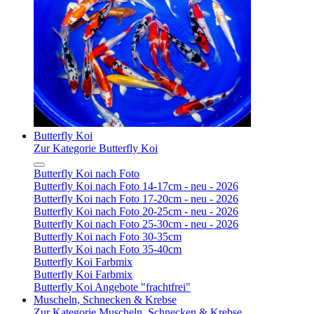
Butterfly Koi
Zur Kategorie Butterfly Koi
Butterfly Koi nach Foto
Butterfly Koi nach Foto 14-17cm - neu - 2026
Butterfly Koi nach Foto 17-20cm - neu - 2026
Butterfly Koi nach Foto 20-25cm - neu - 2026
Butterfly Koi nach Foto 25-30cm - neu - 2026
Butterfly Koi nach Foto 30-35cm
Butterfly Koi nach Foto 35-40cm
Butterfly Koi Farbmix
Butterfly Koi Farbmix
Butterfly Koi Angebote "frachtfrei"
Muscheln, Schnecken & Krebse
Zur Kategorie Muscheln, Schnecken & Krebse