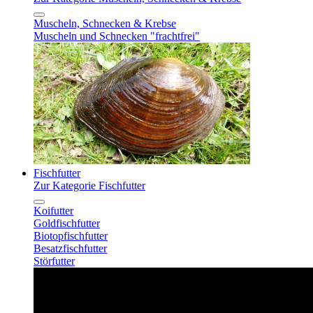
Muscheln, Schnecken & Krebse
Muscheln und Schnecken "frachtfrei"
Fischfutter
Zur Kategorie Fischfutter
Koifutter
Goldfischfutter
Biotopfischfutter
Besatzfischfutter
Störfutter