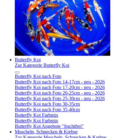
Butterfly Koi
Zur Kategorie Butterfly Koi
Butterfly Koi nach Foto
Butterfly Koi nach Foto 14-17cm - neu - 2026
Butterfly Koi nach Foto 17-20cm - neu - 2026
Butterfly Koi nach Foto 20-25cm - neu - 2026
Butterfly Koi nach Foto 25-30cm - neu - 2026
Butterfly Koi nach Foto 30-35cm
Butterfly Koi nach Foto 35-40cm
Butterfly Koi Farbmix
Butterfly Koi Farbmix
Butterfly Koi Angebote "frachtfrei"
Muscheln, Schnecken & Krebse
Zur Kategorie Muscheln, Schnecken & Krebse