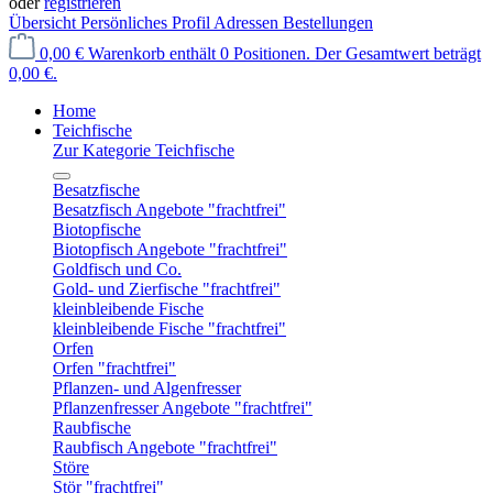
oder
registrieren
Übersicht
Persönliches Profil
Adressen
Bestellungen
0,00 €
Warenkorb enthält 0 Positionen. Der Gesamtwert beträgt
0,00 €.
Home
Teichfische
Zur Kategorie Teichfische
Besatzfische
Besatzfisch Angebote "frachtfrei"
Biotopfische
Biotopfisch Angebote "frachtfrei"
Goldfisch und Co.
Gold- und Zierfische "frachtfrei"
kleinbleibende Fische
kleinbleibende Fische "frachtfrei"
Orfen
Orfen "frachtfrei"
Pflanzen- und Algenfresser
Pflanzenfresser Angebote "frachtfrei"
Raubfische
Raubfisch Angebote "frachtfrei"
Störe
Stör "frachtfrei"