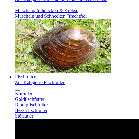
Muscheln, Schnecken & Krebse
Muscheln und Schnecken "frachtfrei"
Fischfutter
Zur Kategorie Fischfutter
Koifutter
Goldfischfutter
Biotopfischfutter
Besatzfischfutter
Störfutter