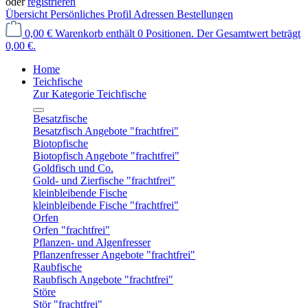
oder
registrieren
Übersicht
Persönliches Profil
Adressen
Bestellungen
0,00 €
Warenkorb enthält 0 Positionen. Der Gesamtwert beträgt
0,00 €.
Home
Teichfische
Zur Kategorie Teichfische
Besatzfische
Besatzfisch Angebote "frachtfrei"
Biotopfische
Biotopfisch Angebote "frachtfrei"
Goldfisch und Co.
Gold- und Zierfische "frachtfrei"
kleinbleibende Fische
kleinbleibende Fische "frachtfrei"
Orfen
Orfen "frachtfrei"
Pflanzen- und Algenfresser
Pflanzenfresser Angebote "frachtfrei"
Raubfische
Raubfisch Angebote "frachtfrei"
Störe
Stör "frachtfrei"