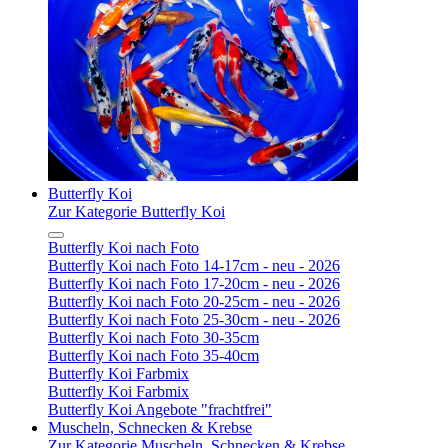
Butterfly Koi
Zur Kategorie Butterfly Koi
Butterfly Koi nach Foto
Butterfly Koi nach Foto 14-17cm - neu - 2026
Butterfly Koi nach Foto 17-20cm - neu - 2026
Butterfly Koi nach Foto 20-25cm - neu - 2026
Butterfly Koi nach Foto 25-30cm - neu - 2026
Butterfly Koi nach Foto 30-35cm
Butterfly Koi nach Foto 35-40cm
Butterfly Koi Farbmix
Butterfly Koi Farbmix
Butterfly Koi Angebote "frachtfrei"
Muscheln, Schnecken & Krebse
Zur Kategorie Muscheln, Schnecken & Krebse